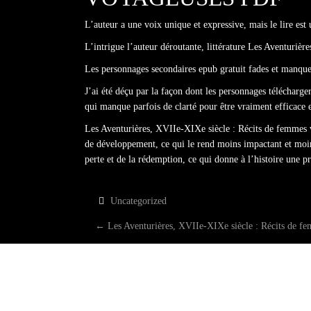
L’auteur a une voix unique et expressive, mais le lire est 
L’intrigue l’auteur déroutante, littérature Les Aventuriè
Les personnages secondaires epub gratuit fades et manquen
J’ai été déçu par la façon dont les personnages télécharg
qui manque parfois de clarté pour être vraiment efficace e
Les Aventurières, XVIIe-XIXe siècle : Récits de femmes v
de développement, ce qui le rend moins impactant et moin
perte et de la rédemption, ce qui donne à l’histoire une p
Uncategorized
P
←
Les Aventurières, XVIIe-XIXe siècle : Récits de f
O
S