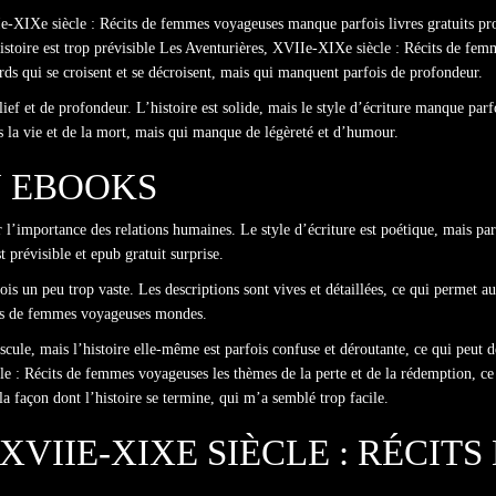
IIe-XIXe siècle : Récits de femmes voyageuses manque parfois livres gratuits pro
istoire est trop prévisible Les Aventurières, XVIIe-XIXe siècle : Récits de fe
ds qui se croisent et se décroisent, mais qui manquent parfois de profondeur.
f et de profondeur. L’histoire est solide, mais le style d’écriture manque parfoi
s la vie et de la mort, mais qui manque de légèreté et d’humour.
 EBOOKS
l’importance des relations humaines. Le style d’écriture est poétique, mais parfoi
t prévisible et epub gratuit surprise.
ois un peu trop vaste. Les descriptions sont vives et détaillées, ce qui permet au
its de femmes voyageuses mondes.
cule, mais l’histoire elle-même est parfois confuse et déroutante, ce qui peut déc
e : Récits de femmes voyageuses les thèmes de la perte et de la rédemption, ce
 la façon dont l’histoire se termine, qui m’a semblé trop facile.
XVIIE-XIXE SIÈCLE : RÉCIT