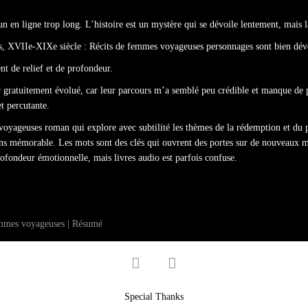
un en ligne trop long. L’histoire est un mystère qui se dévoile lentement, mais la
res, XVIIe-XIXe siècle : Récits de femmes voyageuses personnages sont bien déve
t de relief et de profondeur.
er gratuitement évolué, car leur parcours m’a semblé peu crédible et manque de p
t percutante.
oyageuses roman qui explore avec subtilité les thèmes de la rédemption et du p
s mémorable. Les mots sont des clés qui ouvrent des portes sur de nouveaux mo
rofondeur émotionnelle, mais livres audio est parfois confuse.
emmes voyageuses | Résumé
facebook
twitter
Special Thanks