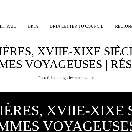
HT RAIL
BRTA
BRTA LETTER TO COUNCIL
REGION
ÈRES, XVIIE-XIXE SIÈCL
MES VOYAGEUSES | RÉ
Posted
1 year
ago
by 
zanetawhite
ÈRES, XVIIE-XIXE S
EMMES VOYAGEUSE