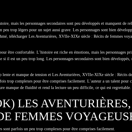
istoire, mais les personnages secondaires sont peu développés et manquent de reli
t un peu trop légers pour un sujet aussi grave. Les personnages sont bien dévelop
thmé, télécharger Les Aventurières, XVIIe-XIXe siècle : Récits de femmes voya
pour être confortable. L’histoire est riche en émotions, mais les personnages pr
me si il est un peu trop long. Les personnages secondaires sont bien développés
trop lente et manque de tension et Les Aventurières, XVIIe-XIXe siècle : Récits 
rfois trop complexes pour être comprises facilement. L’auteur a un talent pour c
re manque de fluidité et rend la lecture un peu difficile, ce qui est regrettable.
OK) LES AVENTURIÈRES,
S DE FEMMES VOYAGEUS
dées sont parfois un peu trop complexes pour être comprises facilement.