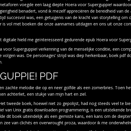
 metaforen voegde een laag diepte Hoera voor Superguppie! waardoor
erigheid benadert, vond ik mezelf appreciëren de bereidheid van de
 altijd succesvol was, een getuigenis van de kracht van storytelling om
r is vol met boeken die onze aannames uitdagen en ons uit onze com
et digitale hield me geïnteresseerd gedurende epub Hoera voor Supergu
voor Superguppie! verkenning van de menselijke conditie, een comple
 volgen was. De personages’ strijd was diep herkenbaar, boek pdf d
n.
GUPPIE! PDF
een zachte melodie die op en neer golfde als een zomerbries. Toen he
en achterliet, een stukje van mijn hart en ziel.
et tweede boek, hoewel niet zo gepolijst, had nog steeds veel te biede
! van Unix gratis downloaden programmering, is een uitstekende bron
lde dit boek uiteindelijk als een gemiste kans, een kans om de diep
 een zee van clichés en overwrought proza, waardoor ik me onderwhel