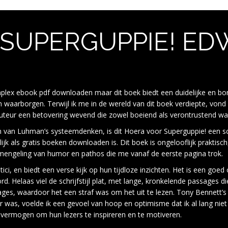
SUPERGUPPIE! ED
plex ebook pdf downloaden maar dit boek biedt een duidelijke en bon
 waarborgen. Terwijl ik me in de wereld van dit boek verdiepte, vond
auteur een betovering wevend die zowel boeiend als verontrustend wa
n van Luhman’s systeemdenken, is dit Hoera voor Superguppie! een sch
jk als gratis boeken downloaden is. Dit boek is ongelooflijk praktisch
engeling van humor en pathos die me vanaf de eerste pagina trok.
itici, en biedt een verse kijk op hun tijdloze inzichten. Het is een go
. Helaas viel de schrijfstijl plat, met lange, kronkelende passages d
ges, waardoor het een straf was om het uit te lezen. Tony Bennett’s 
laar was, voelde ik een gevoel van hoop en optimisme dat ik al lang ni
’ vermogen om hun lezers te inspireren en te motiveren.