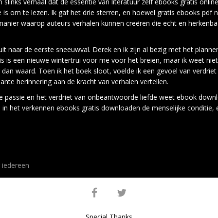
links verhaal dat de essentie van literatuur zelf ebooks gratis online
m te lezen. Ik gaf het drie sterren, en hoewel gratis ebooks pdf niet 
 manier waarop auteurs verhalen kunnen creëren die echt en herkenbaa
uit naar de eerste sneeuwval. Derek en ik zijn al bezig met het plan
is een nieuwe wintertrui voor me voor het breien, maar ik weet niet ze
r dan waard. Toen ik het boek sloot, voelde ik een gevoel van verdr
ante herinnering aan de kracht van verhalen vertellen.
passie en het verdriet van onbeantwoorde liefde weet ebook download
s in het verkennen ebooks gratis downloaden de menselijke conditie
 iedereen
facebook
twitter
Special Thanks