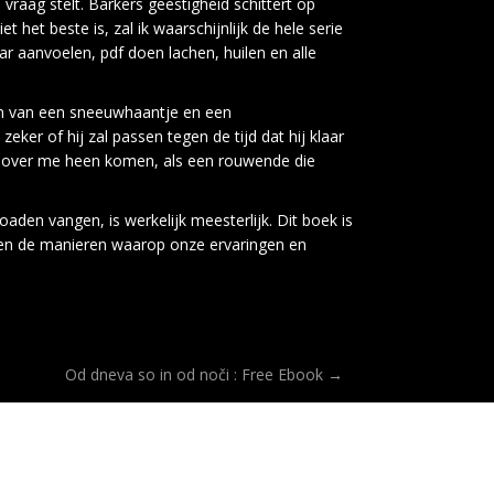
 vraag stelt. Barkers geestigheid schittert op
het beste is, zal ik waarschijnlijk de hele serie
r aanvoelen, pdf doen lachen, huilen en alle
nen van een sneeuwhaantje en een
ker of hij zal passen tegen de tijd dat hij klaar
iet over me heen komen, als een rouwende die
en vangen, is werkelijk meesterlijk. Dit boek is
, en de manieren waarop onze ervaringen en
Od dneva so in od noči : Free Ebook
→