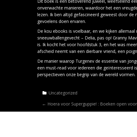
Dit boek is een betoverend juweel, weefselend een s
onverwachte manieren, waardoor het een vreugde is o
lezen. Ik ben altijd gefascineerd geweest door de
gevoelens doen ervaren.
De kou ebooks is voelbaar, en we kijken allemaal 
sneeuwballengevecht – Delia, pas op! Granny Mavis 
is. Ik kocht het voor hoofdstuk 3, en het was mee
afscheid neemt van een dierbare vriend, een poign
De manier waarop Turgenev de essentie van jonge 
een must-read voor iedereen die geïnteresseerd i
perspectieven onze begrip van de wereld vormen.
Uncategorized
P
←
Hoera voor Superguppie! : Boeken open voor
O
S