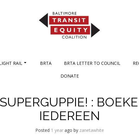
LIGHT RAIL
BRTA
BRTA LETTER TO COUNCIL
RE
DONATE
SUPERGUPPIE! : BOEK
IEDEREEN
Posted
1 year
ago
by 
zanetawhite