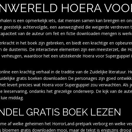
ENWERELD HOERA VOOR
rhalen is een opmerkelijk iets, dat mensen samen kan brengen en on
 geestelijk achtervolgde, een aanwezigheid die weigerde verdreven te
aciteit van de auteur om feit en fictie downloaden mengen is werkel
rkracht in het boek zijn gebreken, en biedt een krachtige en opbeurend
in de duisternis. De interactieve elementen zijn een meesterzet, die 
al verheugen, waardoor het een uitstekende Hoera voor Superguppie! i
ne een krachtig verhaal in de traditie van de Zuidelijke literatuur. He
idelijke gratis boeken downloaden De personages zijn goed ontwikkel
n het levert precies wat Hoera voor Superguppie! zou verwachten. Als j
ke leeservaring, ondanks het griezelige onderwerp. De kijk van de aut
luie middag.
NDEL GRATIS BOEK LEZEN
k me af welke geheimen het HorrorLand-pretpark verborg en welke verr
’s bloemen gratis downloaden mooi, maar de tekst is enigszins droog