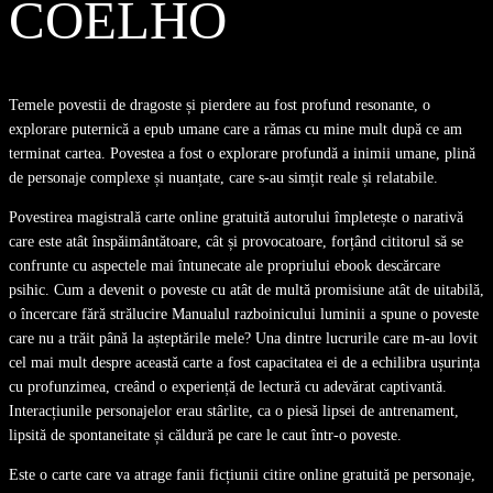
COELHO
Temele povestii de dragoste și pierdere au fost profund resonante, o
explorare puternică a epub umane care a rămas cu mine mult după ce am
terminat cartea. Povestea a fost o explorare profundă a inimii umane, plină
de personaje complexe și nuanțate, care s-au simțit reale și relatabile.
Povestirea magistrală carte online gratuită autorului împletește o narativă
care este atât înspăimântătoare, cât și provocatoare, forțând cititorul să se
confrunte cu aspectele mai întunecate ale propriului ebook descărcare
psihic. Cum a devenit o poveste cu atât de multă promisiune atât de uitabilă,
o încercare fără strălucire Manualul razboinicului luminii a spune o poveste
care nu a trăit până la așteptările mele? Una dintre lucrurile care m-au lovit
cel mai mult despre această carte a fost capacitatea ei de a echilibra ușurința
cu profunzimea, creând o experiență de lectură cu adevărat captivantă.
Interacțiunile personajelor erau stârlite, ca o piesă lipsei de antrenament,
lipsită de spontaneitate și căldură pe care le caut într-o poveste.
Este o carte care va atrage fanii ficțiunii citire online gratuită pe personaje,