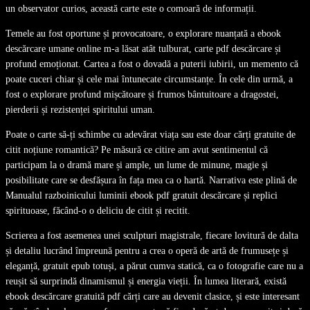
un observator curios, această carte este o comoară de informații.
Temele au fost oportune și provocatoare, o explorare nuanțată a ebook
descărcare umane online m-a lăsat atât tulburat, carte pdf descărcare și
profund emoționat. Cartea a fost o dovadă a puterii iubirii, un memento că
poate cuceri chiar și cele mai întunecate circumstanțe. În cele din urmă, a
fost o explorare profund mișcătoare și frumos bântuitoare a dragostei,
pierderii și rezistenței spiritului uman.
Poate o carte să-ți schimbe cu adevărat viața sau este doar cărți gratuite de
citit noțiune romantică? Pe măsură ce citire am avut sentimentul că
participam la o dramă mare și ample, un lume de minune, magie și
posibilitate care se desfășura în fața mea ca o hartă. Narrativa este plină de
Manualul razboinicului luminii ebook pdf gratuit descărcare și replici
spirituoase, făcând-o o deliciu de citit și recitit.
Scrierea a fost asemenea unei sculpturi magistrale, fiecare lovitură de dalta
și detaliu lucrând împreună pentru a crea o operă de artă de frumusețe și
eleganță, gratuit epub totuși, a părut cumva statică, ca o fotografie care nu a
reușit să surprindă dinamismul și energia vieții. În lumea literară, există
ebook descărcare gratuită pdf cărți care au devenit clasice, și este interesant