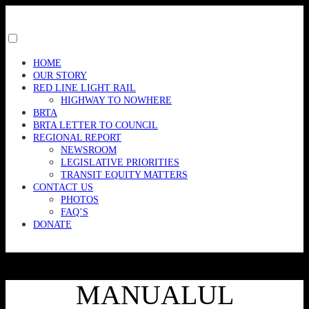
Skip
to
content
Toggle
menu
HOME
visibility.
OUR STORY
RED LINE LIGHT RAIL
HIGHWAY TO NOWHERE
BRTA
BRTA LETTER TO COUNCIL
REGIONAL REPORT
NEWSROOM
LEGISLATIVE PRIORITIES
TRANSIT EQUITY MATTERS
CONTACT US
PHOTOS
FAQ’S
DONATE
MANUALUL