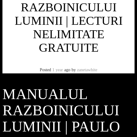
RAZBOINICULUI
LUMINII | LECTURI
NELIMITATE
GRATUITE
Posted
1 year
ago
by
zanetawhite
MANUALUL
RAZBOINICULUI
LUMINII | PAULO