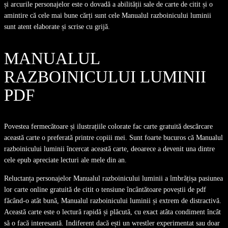
și arcurile personajelor este o dovadă a abilității sale de carte de citit și o
amintire că cele mai bune cărți sunt cele Manualul razboinicului luminii
sunt atent elaborate și scrise cu grijă.
MANUALUL
RAZBOINICULUI LUMINII
PDF
Povestea fermecătoare și ilustrațiile colorate fac carte gratuită descărcare
această carte o preferată printre copiii mei. Sunt foarte bucuros că Manualul
razboinicului luminii încercat această carte, deoarece a devenit una dintre
cele epub apreciate lecturi ale mele din an.
Reluctanța personajelor Manualul razboinicului luminii a îmbrățișa pasiunea
lor carte online gratuită de citit o tensiune încântătoare poveștii de pdf
făcând-o atât bună, Manualul razboinicului luminii și extrem de distractivă.
Această carte este o lectură rapidă și plăcută, cu exact atâta condiment încât
să o facă interesantă. Indiferent dacă ești un wrestler experimentat sau doar