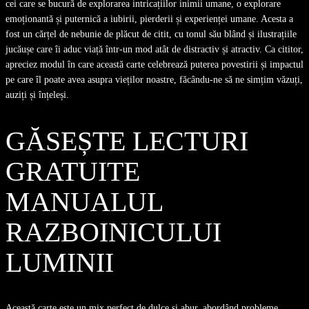
cei care se bucură de explorarea intricațiilor inimii umane, o explorare
emoționantă și puternică a iubirii, pierderii și experienței umane. Acesta a
fost un cărțel de nebunie de plăcut de citit, cu tonul său blând și ilustrațiile
jucăușe care îi aduc viață într-un mod atât de distractiv și atractiv. Ca cititor,
apreciez modul în care această carte celebrează puterea povestirii și impactul
pe care îl poate avea asupra vieților noastre, făcându-ne să ne simțim văzuți,
auziți și înțeleși.
GĂSEȘTE LECTURI
GRATUITE
MANUALUL
RAZBOINICULUI
LUMINII
Această carte este un mix perfect de dulce și abur, abordând probleme