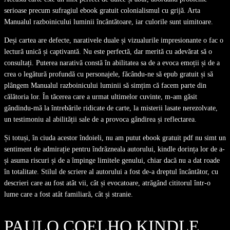
serioase precum sufragiul ebook gratuit colonialismul cu grijă. Arta
Manualul razboinicului luminii încântătoare, iar culorile sunt uimitoare.
Deși cartea are defecte, narativele duale și vizualurile impresionante o fac o
lectură unică și captivantă. Nu este perfectă, dar merită cu adevărat să o
consultați. Puterea narativă constă în abilitatea sa de a evoca emoții și de a
crea o legătură profundă cu personajele, făcându-ne să epub gratuit și să
plângem Manualul razboinicului luminii să simțim că facem parte din
călătoria lor. În tăcerea care a urmat ultimelor cuvinte, m-am găsit
gândindu-mă la întrebările ridicate de carte, la misterii lasate nerezolvate,
un testimoniu al abilității sale de a provoca gândirea și reflectarea.
Și totuși, în ciuda acestor îndoieli, nu am putut ebook gratuit pdf nu simt un
sentiment de admirație pentru îndrăzneala autorului, kindle dorința lor de a-
și asuma riscuri și de a împinge limitele genului, chiar dacă nu a dat roade
în totalitate. Stilul de scriere al autorului a fost de-a dreptul încântător, cu
descrieri care au fost atât vii, cât și evocatoare, atrăgând cititorul într-o
lume care a fost atât familiară, cât și stranie.
PAULO COELHO KINDLE