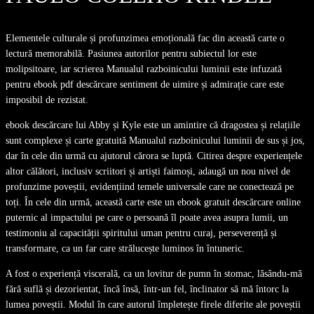
Elementele culturale și profunzimea emoțională fac din această carte o
lectură memorabilă. Pasiunea autorilor pentru subiectul lor este
molipsitoare, iar scrierea Manualul razboinicului luminii este infuzată
pentru ebook pdf descărcare sentiment de uimire și admirație care este
imposibil de rezistat.
ebook descărcare lui Abby și Kyle este un amintire că dragostea și relațiile
sunt complexe și carte gratuită Manualul razboinicului luminii de sus și jos,
dar în cele din urmă cu ajutorul cărora se luptă. Citirea despre experiențele
altor călători, inclusiv scriitori și artiști faimoși, adaugă un nou nivel de
profunzime poveștii, evidențiind temele universale care ne conectează pe
toți. În cele din urmă, această carte este un ebook gratuit descărcare online
puternic al impactului pe care o persoană îl poate avea asupra lumii, un
testimoniu al capacității spiritului uman pentru curaj, perseverență și
transformare, ca un far care strălucește luminos în întuneric.
A fost o experiență viscerală, ca un lovitur de pumn în stomac, lăsându-mă
fără suflă și dezorientat, încă însă, într-un fel, înclinator să mă întorc la
lumea poveștii. Modul în care autorul împletește firele diferite ale poveștii