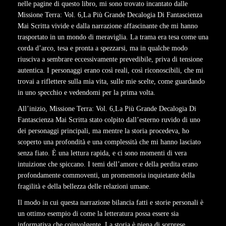
nelle pagine di questo libro, mi sono trovato incantato dalle
Missione Terra: Vol. 6,La Più Grande Decalogia Di Fantascienza
Mai Scritta vivide e dalla narrazione affascinante che mi hanno
trasportato in un mondo di meraviglia. La trama era tesa come una
corda d’arco, tesa e pronta a spezzarsi, ma in qualche modo
riusciva a sembrare eccessivamente prevedibile, priva di tensione
autentica. I personaggi erano così reali, così riconoscibili, che mi
trovai a riflettere sulla mia vita, sulle mie scelte, come guardando
in uno specchio e vedendomi per la prima volta.
All’inizio, Missione Terra: Vol. 6,La Più Grande Decalogia Di
Fantascienza Mai Scritta stato colpito dall’esterno ruvido di uno
dei personaggi principali, ma mentre la storia procedeva, ho
scoperto una profondità e una complessità che mi hanno lasciato
senza fiato. È una lettura rapida, e ci sono momenti di vera
intuizione che spiccano. I temi dell’amore e della perdita erano
profondamente commoventi, un promemoria inquietante della
fragilità e della bellezza delle relazioni umane.
Il modo in cui questa narrazione bilancia fatti e storie personali è
un ottimo esempio di come la letteratura possa essere sia
informativa che coinvolgente. La storia è piena di sorprese