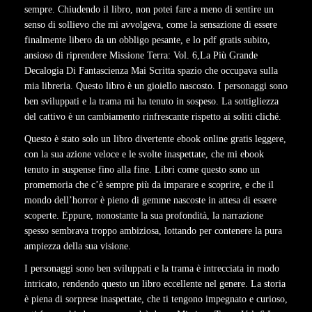
sempre. Chiudendo il libro, non potei fare a meno di sentire un
senso di sollievo che mi avvolgeva, come la sensazione di essere
finalmente libero da un obbligo pesante, e lo pdf gratis subito,
ansioso di riprendere Missione Terra: Vol. 6,La Più Grande
Decalogia Di Fantascienza Mai Scritta spazio che occupava sulla
mia libreria. Questo libro è un gioiello nascosto. I personaggi sono
ben sviluppati e la trama mi ha tenuto in sospeso. La sottigliezza
del cattivo è un cambiamento rinfrescante rispetto ai soliti cliché.
Questo è stato solo un libro divertente ebook online gratis leggere,
con la sua azione veloce e le svolte inaspettate, che mi ebook
tenuto in suspense fino alla fine. Libri come questo sono un
promemoria che c’è sempre più da imparare e scoprire, e che il
mondo dell’horror è pieno di gemme nascoste in attesa di essere
scoperte. Eppure, nonostante la sua profondità, la narrazione
spesso sembrava troppo ambiziosa, lottando per contenere la pura
ampiezza della sua visione.
I personaggi sono ben sviluppati e la trama è intrecciata in modo
intricato, rendendo questo un libro eccellente nel genere. La storia
è piena di sorprese inaspettate, che ti tengono impegnato e curioso,