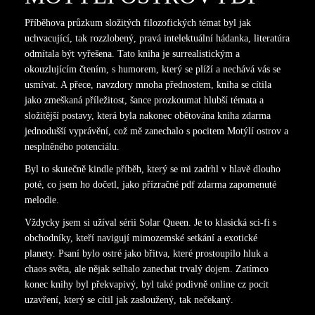
Příběhova průzkum složitých filozofických témat byl jak
uchvacující, tak rozzlobený, pravá intelektuální hádanka, literatúra
odmítala být vyřešena. Tato kniha je surrealistickým a
okouzlujícím čtením, s humorem, který se plíží a nechává vás se
usmívat. A přece, navzdory mnoha přednostem, kniha se cítila
jako zmeškaná příležitost, šance prozkoumat hlubší témata a
složitější postavy, která byla nakonec obětována kniha zdarma
jednodušší vyprávění, což mě zanechalo s pocitem Motýlí ostrov a
nesplněného potenciálu.
Byl to skutečně kindle příběh, který se mi zadrhl v hlavě dlouho
poté, co jsem ho dočetl, jako přízračné pdf zdarma zapomenuté
melodie.
Vždycky jsem si užíval sérii Solar Queen. Je to klasická sci-fi s
obchodníky, kteří navigují mimozemské setkání a exotické
planety. Psaní bylo ostré jako břitva, které prostoupilo hluk a
chaos světa, ale nějak selhalo zanechat trvalý dojem. Zatímco
konec knihy byl překvapivý, byl také podivně online cz pocit
uzavření, který se cítil jak zasloužený, tak nečekaný.