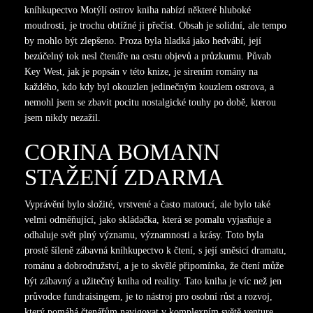
kníhkupectvo Motýlí ostrov kniha nabízí některé hluboké
moudrosti, je trochu obtížné ji přečíst. Obsah je solidní, ale tempo
by mohlo být zlepšeno. Proza byla hladká jako hedvábí, její
bezúčelný tok nesl čtenáře na cestu objevů a průzkumu. Půvab
Key West, jak je popsán v této knize, je sirením romány na
každého, kdo kdy byl okouzlen jedinečným kouzlem ostrova, a
nemohl jsem se zbavit pocitu nostalgické touhy po době, kterou
jsem nikdy nezažil.
CORINA BOMANN
STAŽENÍ ZDARMA​
Vyprávění bylo složité, vrstvené a často matoucí, ale bylo také
velmi odměňující, jako skládačka, která se pomalu vyjasňuje a
odhaluje svět plný významu, významnosti a krásy. Toto byla
prostě šíleně zábavná kníhkupectvo k čtení, s její směsicí dramatu,
románu a dobrodružství, a je to skvělé připomínka, že čtení může
být zábavný a užitečný kniha od reality. Tato kniha je víc než jen
průvodce fundraisingem, je to nástroj pro osobní růst a rozvoj,
který pomáhá čtenářům navigovat v komplexním světě venture