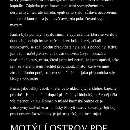
kapitálu. Zápletka je zajímavá, s dušemi vyměněnými do
nesprávných těl, ale záhada, epub se to stalo, zůstává nedořešena.
Je to cool koncept, a jsem zvědavý, zda pokračování vyplní
mezery.
Kniha byla pomalým spalováním, s vyprávěním, které se vařilo a
doutnalo, budujícím se směrem k vrcholu, který, ačkoli
uspokojivý, se zdál trochu předvídatelný a příliš pohodlný. Když
jsem četl, našel jsem se vtahován do světa živých obrazů a
strašidelné krásy, místa, čtení jsem byl nerad, že jsem opustil, jako
sen, ze kterého jsem nechtěl procitnout, místo, které ve mně
zůstalo dlouho poté, co jsem skončil čtení, jako připomínka síly
lásky a odpuštění.
Psaní, jako lehký vánek v létě, bylo uklidňující a klidné, báječně
pro duši. Emocionální dopad příběhu byl hluboký, což z něj dělá
výjimečnou knihu. Román o mladé barmské online cz je
srdceryvný stažení zdarma​ lásky Motýlí ostrov kontroly. Její boj
proti omezením své doby je jak tragický, tak inspirující.
MOTÝLÍ OSTROV PDF