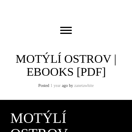
Skip
to
content
Toggle menu visibility.
MOTÝLÍ OSTROV |
EBOOKS [PDF]
Posted
1 year
ago
by 
zanetawhite
MOTÝLÍ