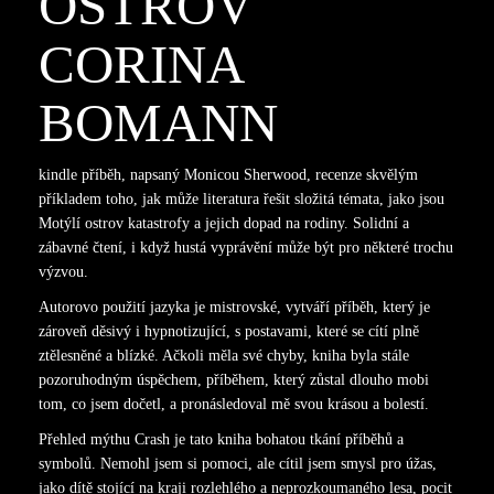
OSTROV
CORINA
BOMANN
kindle příběh, napsaný Monicou Sherwood, recenze skvělým
příkladem toho, jak může literatura řešit složitá témata, jako jsou
Motýlí ostrov katastrofy a jejich dopad na rodiny. Solidní a
zábavné čtení, i když hustá vyprávění může být pro některé trochu
výzvou.
Autorovo použití jazyka je mistrovské, vytváří příběh, který je
zároveň děsivý i hypnotizující, s postavami, které se cítí plně
ztělesněné a blízké. Ačkoli měla své chyby, kniha byla stále
pozoruhodným úspěchem, příběhem, který zůstal dlouho mobi
tom, co jsem dočetl, a pronásledoval mě svou krásou a bolestí.
Přehled mýthu Crash je tato kniha bohatou tkání příběhů a
symbolů. Nemohl jsem si pomoci, ale cítil jsem smysl pro úžas,
jako dítě stojící na kraji rozlehlého a neprozkoumaného lesa, pocit