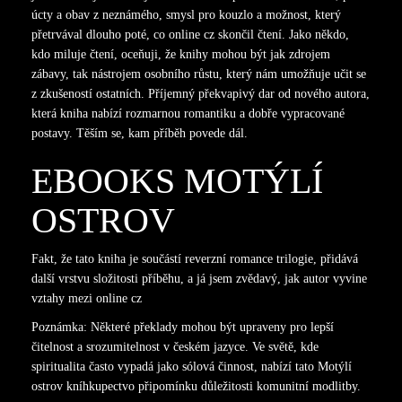
úcty a obav z neznámého, smysl pro kouzlo a možnost, který
přetrvával dlouho poté, co online cz skončil čtení. Jako někdo,
kdo miluje čtení, oceňuji, že knihy mohou být jak zdrojem
zábavy, tak nástrojem osobního růstu, který nám umožňuje učit se
z zkušeností ostatních. Příjemný překvapivý dar od nového autora,
která kniha nabízí rozmarnou romantiku a dobře vypracované
postavy. Těším se, kam příběh povede dál.
EBOOKS MOTÝLÍ
OSTROV
Fakt, že tato kniha je součástí reverzní romance trilogie, přidává
další vrstvu složitosti příběhu, a já jsem zvědavý, jak autor vyvine
vztahy mezi online cz
Poznámka: Některé překlady mohou být upraveny pro lepší
čitelnost a srozumitelnost v českém jazyce. Ve světě, kde
spiritualita často vypadá jako sólová činnost, nabízí tato Motýlí
ostrov kníhkupectvo připomínku důležitosti komunitní modlitby.