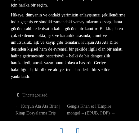
için harika bir seçim.
Hikaye, dünyanın ve ondaki yerimizin anlayışımızı şekillendirme
indir geçmiş ve şimdiki zamandaki varsayımlarımızı sorgulama
gücüne sahip edebiyatın kalıcı gücüne bir kanıttır. Bu kitapla en
çok etkilenen nokta, ışık ve karanlık arasında, umut ve
umutsuzluk, aşk ve kayıp gibi temaları, Kurşun Ata Ata Biter
derinden kişisel hem de evrensel bir şekilde ilgili olan bir anlatı
haline getirmesinin becerisiydi – belki de bir dengesizlik
hareketiydi, ancak yazar bunu kolayca başardı. Geriye
bakıldığında, kimlik ve aidiyet temaları derin bir şekilde
yankılandı.
Uncategorized
P
←
Kurşun Ata Ata Biter |
Gengis Khan et l’Empire
Kitap Dosyalarına Eriş
mongol – (EPUB, PDF)
→
O
facebook
twitter
S