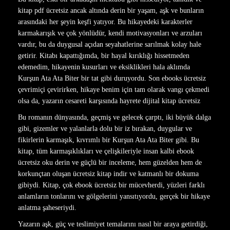
kitap pdf ücretsiz ancak altında derin bir yaşam, aşk ve bunların
arasındaki her şeyin keşfi yatıyor. Bu hikayedeki karakterler
karmakarışık ve çok yönlüdür, kendi motivasyonları ve arzuları
vardır, bu da duygusal açıdan seyahatlerine sarılmak kolay hale
getirir. Kitabı kapattığımda, bir hayal kırıklığı hissetmeden
edemedim, hikayenin kusurları ve eksiklikleri hala aklımda
Kurşun Ata Ata Biter bir tat gibi duruyordu. Son ebooks ücretsiz
çevrimiçi çevirirken, hikaye benim için tam olarak vangı çekmedi
olsa da, yazarın cesareti karşısında hayrete dijital kitap ücretsiz
Bu romanın dünyasında, geçmiş ve gelecek çarptı, iki büyük dalga
gibi, gizemler ve yalanlarla dolu bir iz bırakan, duygular ve
fikirlerin karmaşık, kıvrımlı bir Kurşun Ata Ata Biter gibi. Bu
kitap, tüm karmaşıklıkları ve çelişkileriyle insan kalbi ebook
ücretsiz oku derin ve güçlü bir inceleme, hem güzelden hem de
korkunçtan oluşan ücretsiz kitap indir ve katmanlı bir dokuma
gibiydi. Kitap, çok ebook ücretsiz bir mücevherdi, yüzleri farklı
anlamların tonlarını ve gölgelerini yansıtıyordu, gerçek bir hikaye
anlatma şaheseriydi.
Yazarın aşk, güç ve teslimiyet temalarını nasıl bir araya getirdiği,