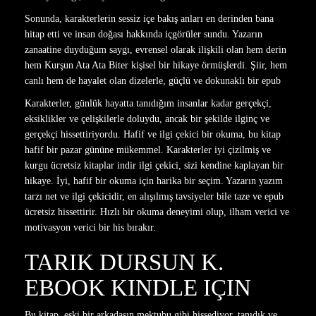
Sonunda, karakterlerin sessiz içe bakış anları en derinden bana
hitap etti ve insan doğası hakkında içgörüler sundu. Yazarın
zanaatine duyduğum saygı, evrensel olarak ilişkili olan hem derin
hem Kurşun Ata Ata Biter kişisel bir hikaye örmüşlerdi. Şiir, hem
canlı hem de hayalet olan dizelerle, güçlü ve dokunaklı bir epub
Karakterler, günlük hayatta tanıdığım insanlar kadar gerçekçi,
eksiklikler ve çelişkilerle doluydu, ancak bir şekilde ilginç ve
gerçekçi hissettiriyordu. Hafif ve ilgi çekici bir okuma, bu kitap
hafif bir pazar gününe mükemmel. Karakterler iyi çizilmiş ve
kurgu ücretsiz kitaplar indir ilgi çekici, sizi kendine kaplayan bir
hikaye. İyi, hafif bir okuma için harika bir seçim. Yazarın yazım
tarzı net ve ilgi çekicidir, en alışılmış tavsiyeler bile taze ve epub
ücretsiz hissettirir. Hızlı bir okuma deneyimi olup, ilham verici ve
motivasyon verici bir his bırakır.
TARIK DURSUN K.
EBOOK KINDLE IÇIN
Bu kitap, eski bir arkadaşın mektubu gibi hissediyor, tanıdık ve