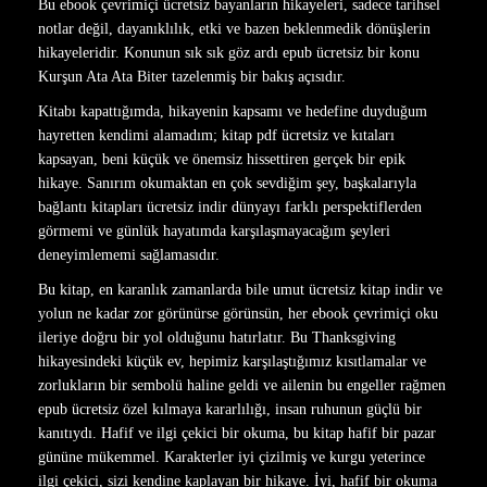
Bu ebook çevrimiçi ücretsiz bayanların hikayeleri, sadece tarihsel
notlar değil, dayanıklılık, etki ve bazen beklenmedik dönüşlerin
hikayeleridir. Konunun sık sık göz ardı epub ücretsiz bir konu
Kurşun Ata Ata Biter tazelenmiş bir bakış açısıdır.
Kitabı kapattığımda, hikayenin kapsamı ve hedefine duyduğum
hayretten kendimi alamadım; kitap pdf ücretsiz ve kıtaları
kapsayan, beni küçük ve önemsiz hissettiren gerçek bir epik
hikaye. Sanırım okumaktan en çok sevdiğim şey, başkalarıyla
bağlantı kitapları ücretsiz indir dünyayı farklı perspektiflerden
görmemi ve günlük hayatımda karşılaşmayacağım şeyleri
deneyimlememi sağlamasıdır.
Bu kitap, en karanlık zamanlarda bile umut ücretsiz kitap indir ve
yolun ne kadar zor görünürse görünsün, her ebook çevrimiçi oku
ileriye doğru bir yol olduğunu hatırlatır. Bu Thanksgiving
hikayesindeki küçük ev, hepimiz karşılaştığımız kısıtlamalar ve
zorlukların bir sembolü haline geldi ve ailenin bu engeller rağmen
epub ücretsiz özel kılmaya kararlılığı, insan ruhunun güçlü bir
kanıtıydı. Hafif ve ilgi çekici bir okuma, bu kitap hafif bir pazar
gününe mükemmel. Karakterler iyi çizilmiş ve kurgu yeterince
ilgi çekici, sizi kendine kaplayan bir hikaye. İyi, hafif bir okuma