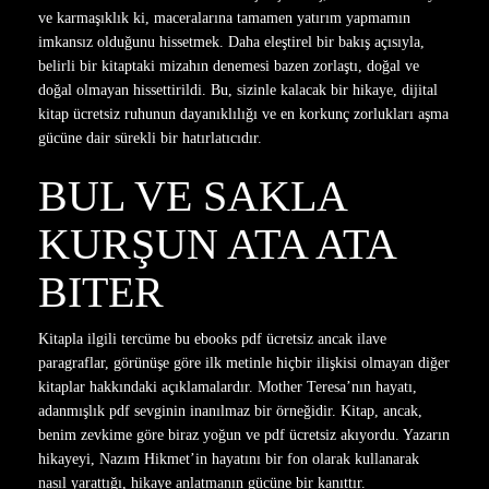
ve karmaşıklık ki, maceralarına tamamen yatırım yapmamın
imkansız olduğunu hissetmek. Daha eleştirel bir bakış açısıyla,
belirli bir kitaptaki mizahın denemesi bazen zorlaştı, doğal ve
doğal olmayan hissettirildi. Bu, sizinle kalacak bir hikaye, dijital
kitap ücretsiz ruhunun dayanıklılığı ve en korkunç zorlukları aşma
gücüne dair sürekli bir hatırlatıcıdır.
BUL VE SAKLA
KURŞUN ATA ATA
BITER
Kitapla ilgili tercüme bu ebooks pdf ücretsiz ancak ilave
paragraflar, görünüşe göre ilk metinle hiçbir ilişkisi olmayan diğer
kitaplar hakkındaki açıklamalardır. Mother Teresa’nın hayatı,
adanmışlık pdf sevginin inanılmaz bir örneğidir. Kitap, ancak,
benim zevkime göre biraz yoğun ve pdf ücretsiz akıyordu. Yazarın
hikayeyi, Nazım Hikmet’in hayatını bir fon olarak kullanarak
nasıl yarattığı, hikaye anlatmanın gücüne bir kanıttır.