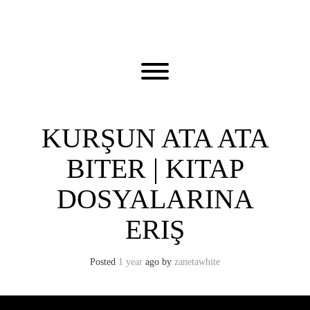
Skip
to
content
Toggle menu visibility.
KURŞUN ATA ATA
BITER | KITAP
DOSYALARINA
ERIŞ
Posted
1 year
ago
by 
zanetawhite