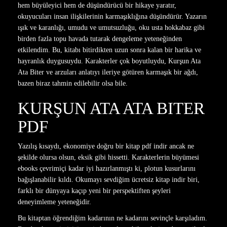
hem büyüleyici hem de düşündürücü bir hikaye yaratır,
okuyucuları insan ilişkilerinin karmaşıklığına düşündürür. Yazarın
ışık ve karanlığı, umudu ve umutsuzluğu, oku usta hokkabaz gibi
birden fazla topu havada tutarak dengeleme yeteneğinden
etkilendim. Bu, kitabı bitirdikten uzun sonra kalan bir harika ve
hayranlık duygusuydu. Karakterler çok boyutluydu, Kurşun Ata
Ata Biter ve arzuları anlatıyı ileriye götüren karmaşık bir ağdı,
bazen biraz tahmin edilebilir olsa bile.
KURŞUN ATA ATA BITER
PDF
Yazılış kısaydı, ekonomiye doğru bir kitap pdf indir ancak ne
şekilde olursa olsun, eksik gibi hissetti. Karakterlerin büyümesi
ebooks çevrimiçi kadar iyi hazırlanmıştı ki, plotun kusurlarını
bağışlanabilir kıldı. Okumayı sevdiğim ücretsiz kitap indir biri,
farklı bir dünyaya kaçıp yeni bir perspektiften şeyleri
deneyimleme yeteneğidir.
Bu kitaptan öğrendiğim kadarının ne kadarını sevinçle karşıladım.