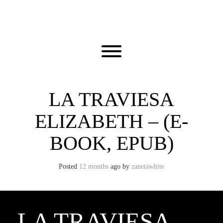
Skip
to
content
Toggle menu visibility.
LA TRAVIESA
ELIZABETH – (E-
BOOK, EPUB)
Posted
12 months
ago
by 
zanetawhite
LA TRAVIESA