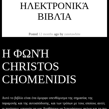
ΗΛΕΚΤΡΟΝΙΚΆ
ΒΙΒΛΊΑ
Posted
12 months
ago
by
zanetawhite
Η ΦΩΝΉ
CHRISTOS
CHOMENIDIS
Αυτό το βιβλίο είναι ένα όμορφο υπενθύμισμα της σημασίας της
παραμονής και της αυτοαπόδοσης, και των τρόπων με τους οποίους αυτές
οι ποιότητες μπορούν να μας βοηθήσουν να ξεπεράσουμε ακόμη και τα πιο