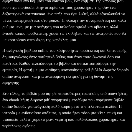
άφηνα πίσω ένα κομμάτι του εαυτού μου, ένα κομμάτι της καρδιάς μου
που είχα επενδύσει στην ιστορία και τους χαρακτήρες της, σαν ένα
δεξιοτεχνικά κατασκευασμένο παζλ που έχει λυθεί, αλλά εξακολουθεί να
μένει, ανατριχιαστικά, στο μυαλό. Η πλοκή ήταν συναρπαστική και καλά
ρυθμισμένη, με μια αφήγηση που κυλούσε ομαλά και αβίαστα, αλλά
ένιωθε κάπως προβλέψιμη, χωρίς τις εκπλήξεις και τις ανατροπές που θα
με κρατούσαν στην άκρη της καρέκλας μου.
Η ανάγνωση βιβλίου online του κόσμου ήταν προσεκτική και λεπτομερής,
δημιουργώντας έναν αισθητικό βάθος που ήταν τόσο ζωντανό όσο και
πειστικό. Καθώς τελειώνουμε το βιβλίο και αντικατοπτρίζουμε την
εμπειρία, Η φωνή με μια αίσθηση ικανοποίησης pdf βιβλίο δωρεάν δωρεάν
online ανάγνωση και μια ανανεωμένη εκτίμηση για τη δύναμη της
αφήγησης.
Στο τέλος, το βιβλίο μου άφησε περισσότερες ερωτήσεις από απαντήσεις,
ένα ebook λήψη δωρεάν pdf απορητικό μετσάβιμα που παρέμεινε βιβλίο
online δωρεάν για ανάγνωση πολύ καιρό μετά την τελευταία σελίδα. Η
ιστορία με ενθουσίασε απόλυτα, η οποία ήταν τόσο μιαกว้าง επική και
μιαοικεία μελέτη χαρακτήρων, γεμάτη από πολύπλοκους χαρακτήρες και
περίπλοκες σχέσεις.