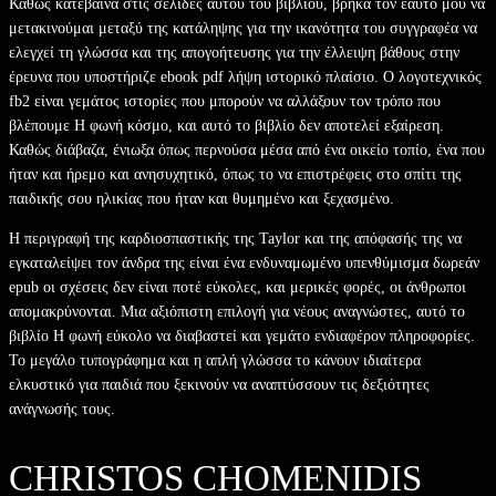
Καθώς κατεβαίνα στις σελίδες αυτού του βιβλίου, βρήκα τον εαυτό μου να
μετακινούμαι μεταξύ της κατάληψης για την ικανότητα του συγγραφέα να
ελεγχεί τη γλώσσα και της απογοήτευσης για την έλλειψη βάθους στην
έρευνα που υποστήριζε ebook pdf λήψη ιστορικό πλαίσιο. Ο λογοτεχνικός
fb2 είναι γεμάτος ιστορίες που μπορούν να αλλάξουν τον τρόπο που
βλέπουμε Η φωνή κόσμο, και αυτό το βιβλίο δεν αποτελεί εξαίρεση.
Καθώς διάβαζα, ένιωξα όπως περνούσα μέσα από ένα οικείο τοπίο, ένα που
ήταν και ήρεμο και ανησυχητικό, όπως το να επιστρέφεις στο σπίτι της
παιδικής σου ηλικίας που ήταν και θυμημένο και ξεχασμένο.
Η περιγραφή της καρδιοσπαστικής της Taylor και της απόφασής της να
εγκαταλείψει τον άνδρα της είναι ένα ενδυναμωμένο υπενθύμισμα δωρεάν
epub οι σχέσεις δεν είναι ποτέ εύκολες, και μερικές φορές, οι άνθρωποι
απομακρύνονται. Μια αξιόπιστη επιλογή για νέους αναγνώστες, αυτό το
βιβλίο Η φωνή εύκολο να διαβαστεί και γεμάτο ενδιαφέρον πληροφορίες.
Το μεγάλο τυπογράφημα και η απλή γλώσσα το κάνουν ιδιαίτερα
ελκυστικό για παιδιά που ξεκινούν να αναπτύσσουν τις δεξιότητες
ανάγνωσής τους.
CHRISTOS CHOMENIDIS