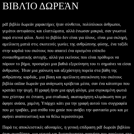
ΒΙΒΛΊΟ ΔΩΡΕΆΝ
pdf βιβλίο δωρεάν χαρακτήρες ήταν σύνθετοι, πολύπλοκοι άνθρωποι,
γεμάτοι αντιφάσεις και ελαττώματα, αλλά ένιωσαν μακριά, σαν γνωστοί
παρά στενοί φίλοι. Αυτό το βιβλίο δεν είναι για όλους, είναι μια σκληρή,
αμείλικτη ματιά στις σκοτεινές γωνίες της ανθρώπινης φύσης, ένα ταξίδι
στην καρδιά του σκότους που απαιτεί ένα ορισμένο επίπεδο
συναισθηματικής αντοχής, αλλά για εκείνους που είναι πρόθυμοι να
πάρουν το βήμα, προσφέρει μια βαθιά εξερεύνηση του τι σημαίνει να είσαι
άνθρωπος. Ήταν μια χαύνωτη και αξεχάστητη πορεία στα βάθη της
ανθρώπινης καρδιάς, μια βίαιη και αμείλικτη απεικόνιση του σκότους
βιβλία online δωρεάν για ανάγνωση κρύβεται μέσα, σαν ένα κάτοπτρο που
κρατάει την ψυχή. Η γραφή ήταν μια αργή φλόγα, μια σιγοκαμένη φωτιά
που χτίστηκε σε ένταση, μια σταδιακή, ακαταμάχητη κλιμάκωση που με
άφησε ανάσα, χαμένη. Υπάρχει κάτι για την γραφή αυτού του συγγραφέα
που με τραβάει, μια σπίθα του genie που ανάβει την φαντασία μου και με
αφήνει αναπνευστική και να θέλω περισσότερα.
Παρά τις αποκλειστικές αδυναμίες, η γενική επίδραση pdf δωρεάν βιβλίου
ήταν αμφιβόητη, μια ισχυρή και δυσανάμνηστη αφηγήση που παρέμενε στο