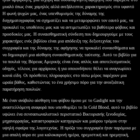
μυαλό όπως ένας χαμηλός αλλά ανεξάλειπτος χαρακτηρισμός στο υφαντό
Η φωνή ψυχών μας, ένας υπενθυμισμός της δύναμης της
διηγηματογραφίας να σχηματίζει και να μεταμορφώνει τον εαυτό μας, να
προκαλεί τις υποθέσεις μας και να αντιμετωπίζει τα βαθύτερα φόβους και
προσδοκίες μας. Η συναισθηματική σύνδεση που δημιουργούμε με τους
χαρακτήρες ενός βιβλίου είναι μια απόδειξη της δεξιοτεχνίας του
συγγραφέα και της δύναμης της αφήγησης να προκαλεί συναισθήματα και
να δημιουργεί μια αίσθηση συναισθηματικής ταύτισης. Αυτό το βιβλίο για
τα πουλιά της Βόρειας Αμερικής είναι ένας απλός και αποτελεσματικός
οδηγός, τέλειος για αρχάριους ή για οποιονδήποτε θέλει να αναγνωρίσει
κοινά είδη. Οι πρόσθετες πληροφορίες στο πίσω μέρος παρέχουν μια
ωραία βάθος, καθιστώντας το ένα χρήσιμο πόρο για την ανοιξιάτικη
παρατήρηση πουλιών.
Με έναν ανάβολο αίσθηση του φόβου όμοιο με το Gaslight και την
αναστελλόμενη αναφορά που υπενθυμίζει το In Cold Blood, αυτό το βιβλίο
υψώνει ένα σενσασιωναλιστικό περιστατικό Βικτοριανής ξενοδοχίας,
μηχανορραγίας, καταστροφικών κατηγοριών και μαύρου τρόμου στην
υψηλή σφαίρα της λογοτεχνίας. Η πρόζα του συγγραφέα ήταν παρόμοια με
μια απαλή αύρα σε μια καλοκαιρινή ημέρα, ηρεμιστική και ηρεμητική,