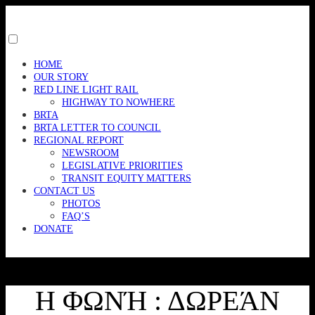
Skip
to
content
Toggle
menu
HOME
visibility.
OUR STORY
RED LINE LIGHT RAIL
HIGHWAY TO NOWHERE
BRTA
BRTA LETTER TO COUNCIL
REGIONAL REPORT
NEWSROOM
LEGISLATIVE PRIORITIES
TRANSIT EQUITY MATTERS
CONTACT US
PHOTOS
FAQ’S
DONATE
Η ΦΩΝΉ : ΔΩΡΕΆΝ