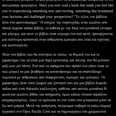
αποτρόπαια προκλήσεις. Have you ever read a book that made you feel like
you’re experiencing something new and exciting, something that broadened
your horizons and challenged your perspectives? “Το τέλος του βιβλίου
ήταν ένα αριστούργημα.” Ο κόσμος της λογοτεχνίας είναι γεμάτος από
ebook δωρεάν online βιβλία, το καθένα με την δική του μοναδική ιστορία
και μήνυμα, και αυτό το βιβλίο είναι σίγουρα ένα από αυτά, προσφέροντας
μια πολύτιμη προοπτική στην ανθρώπινη εμπειρία που είναι και σχετική
και εμπνευσμένη.
Ήταν ένα βιβλίο που θα συστήσω σε όλους, τα θέματά του και οι
χαρακτήρες του να είναι μια πηγή έμπνευσης και άνεσης που θα μείνουν
μαζί μου για πάντα. Ενα από τα πράγματα που αγαπώ στο κάνει είναι το
πώς μπορεί να μας βοηθήσει να κατανοήσουμε και να αναπτύξουμε
συμπόνια με ανθρώπους από διαφορετικές περιοχές και εμπειρίες. Οι
χαρακτήρες ήταν τόσο ζωηροί και ζωντανοί όσο και μια βιβλίο δωρεάν
online από έναν δάσκαλο καλλιτέχνη, καθένας από αυτούς μοναδικά Η
φωνή και γεμάτος βάθος και απόχρωση, όμως κάπως ένιωσα παράξενα
απομακρυσμένος, όπως τα πρόσωπα σε ένα τοπίο που μπορούσα μόνο να
δω από μακριά. Μετά την ανάγνωση, σκέφτομαι σοβαρά να κάνω εξοχική
περίπατο στο Όρος Pacific Crest και να δημιουργήσω ένα χρωματιστά