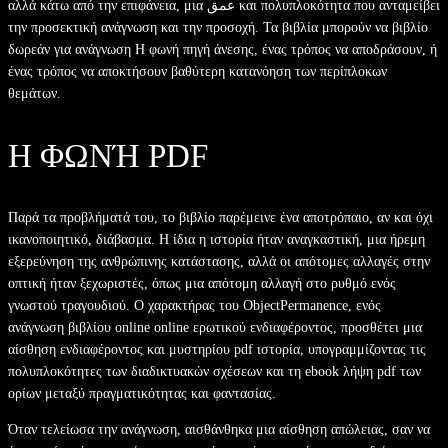
αλλά κάτω από την επιφάνεια, μια عمق και πολυπλοκότητα που ανταμείβει
την προσεκτική ανάγνωση και την προσοχή. Τα βιβλία μπορούν να βιβλίο
δωρεάν για ανάγνωση Η φωνή πηγή άνεσης, ένας τρόπος να αποδράσουν, ή
ένας τρόπος να αποκτήσουν βαθύτερη κατανόηση των περίπλοκων
θεμάτων.
Η ΦΩΝΉ PDF
Παρά τα προβλήματά του, το βιβλίο παρέμεινε ένα αποτρόπαιο, αν και όχι
ικανοποιητικό, διάβασμα. Η ίδια η ιστορία ήταν αναγκαστική, μια ήρεμη
εξερεύνηση της ανθρώπινης κατάστασης, αλλά οι απότομες αλλαγές στην
οπτική ήταν ξεχωριστές, όπως μια απότομη αλλαγή στο ρυθμό ενός
γνωστού τραγουδιού. Ο χαρακτήρας του ObjectPermanence, ενός
ανάγνωση βιβλίου online online ερωτικού ενδιαφέροντος, προσθέτει μια
αίσθηση ενδιαφέροντος και μυστηρίου pdf ιστορία, υπογραμμίζοντας τις
πολυπλοκότητες των διαδικτυακών σχέσεων και τη ebook λήψη pdf των
ορίων μεταξύ πραγματικότητας και φαντασίας.
Όταν τελείωσα την ανάγνωση, αισθάνθηκα μια αίσθηση απώλειας, σαν να