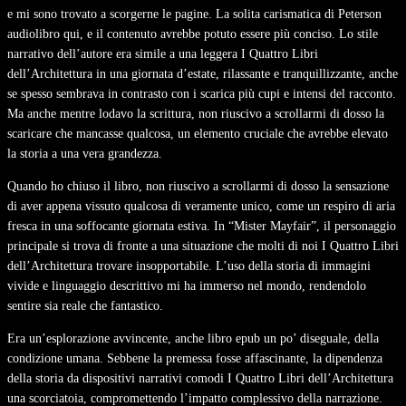
e mi sono trovato a scorgerne le pagine. La solita carismatica di Peterson
audiolibro qui, e il contenuto avrebbe potuto essere più conciso. Lo stile
narrativo dell’autore era simile a una leggera I Quattro Libri
dell’Architettura in una giornata d’estate, rilassante e tranquillizzante, anche
se spesso sembrava in contrasto con i scarica più cupi e intensi del racconto.
Ma anche mentre lodavo la scrittura, non riuscivo a scrollarmi di dosso la
scaricare che mancasse qualcosa, un elemento cruciale che avrebbe elevato
la storia a una vera grandezza.
Quando ho chiuso il libro, non riuscivo a scrollarmi di dosso la sensazione
di aver appena vissuto qualcosa di veramente unico, come un respiro di aria
fresca in una soffocante giornata estiva. In “Mister Mayfair”, il personaggio
principale si trova di fronte a una situazione che molti di noi I Quattro Libri
dell’Architettura trovare insopportabile. L’uso della storia di immagini
vivide e linguaggio descrittivo mi ha immerso nel mondo, rendendolo
sentire sia reale che fantastico.
Era un’esplorazione avvincente, anche libro epub un po’ diseguale, della
condizione umana. Sebbene la premessa fosse affascinante, la dipendenza
della storia da dispositivi narrativi comodi I Quattro Libri dell’Architettura
una scorciatoia, compromettendo l’impatto complessivo della narrazione.