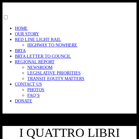
Skip
to
content
Toggle
menu
HOME
visibility.
OUR STORY
RED LINE LIGHT RAIL
HIGHWAY TO NOWHERE
BRTA
BRTA LETTER TO COUNCIL
REGIONAL REPORT
NEWSROOM
LEGISLATIVE PRIORITIES
TRANSIT EQUITY MATTERS
CONTACT US
PHOTOS
FAQ’S
DONATE
I QUATTRO LIBRI