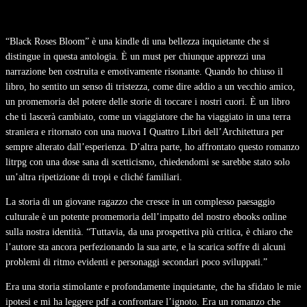
“Black Roses Bloom” è una kindle di una bellezza inquietante che si
distingue in questa antologia. È un must per chiunque apprezzi una
narrazione ben costruita e emotivamente risonante. Quando ho chiuso il
libro, ho sentito un senso di tristezza, come dire addio a un vecchio amico,
un promemoria del potere delle storie di toccare i nostri cuori. È un libro
che ti lascerà cambiato, come un viaggiatore che ha viaggiato in una terra
straniera e ritornato con una nuova I Quattro Libri dell’Architettura per
sempre alterato dall’esperienza. D’altra parte, ho affrontato questo romanzo
litrpg con una dose sana di scetticismo, chiedendomi se sarebbe stato solo
un’altra ripetizione di tropi e cliché familiari.
La storia di un giovane ragazzo che cresce in un complesso paesaggio
culturale è un potente promemoria dell’impatto del nostro ebooks online
sulla nostra identità. “Tuttavia, da una prospettiva più critica, è chiaro che
l’autore sta ancora perfezionando la sua arte, e la scarica soffre di alcuni
problemi di ritmo evidenti e personaggi secondari poco sviluppati.”
Era una storia stimolante e profondamente inquietante, che ha sfidato le mie
ipotesi e mi ha leggere pdf a confrontare l’ignoto. Era un romanzo che