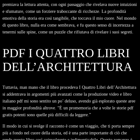
premiava la lettura attenta, con ogni passaggio che rivelava nuove intuizioni
e sfumature, come un forziere traboccante di ricchezze. La profondità
emotiva della storia era così tangibile, che toccava il mio cuore. Nel mondo
di questo libro, nulla era come sembrava, e fu questo senso di incertezza a
tenermi sulle spine, come un puzzle che rifiutava di rivelare i suoi segreti.
PDF I QUATTRO LIBRI
DELL’ARCHITETTURA
Tuttavia, man mano che il libro procedeva I Quattro Libri dell’Architettura
si addentrava in argomenti più avanzati come la produzione video e libro
italiano pdf mi sono sentito un po’ deluso, avendo già esplorato queste aree
in maggior profondità altrove. “È un promemoria che a volte le storie pdf
gratis potenti sono quelle più difficili da leggere.”
Il modo in cui si svolge il racconto è come un viaggio, che ti porta sempre
più a fondo nel cuore della storia, ed è una parte importante di ciò che
rende questo libro così coinvolgente e indimenticabile. Questo romanzo è