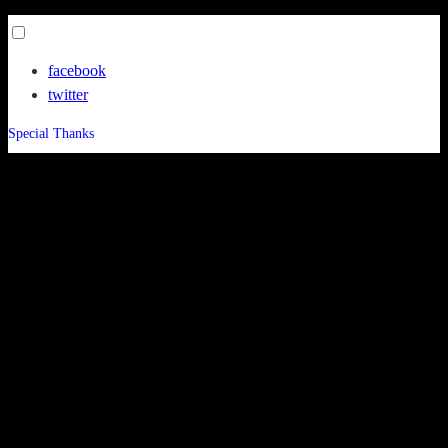
Toggle
menu
facebook
visibility.
twitter
Special Thanks