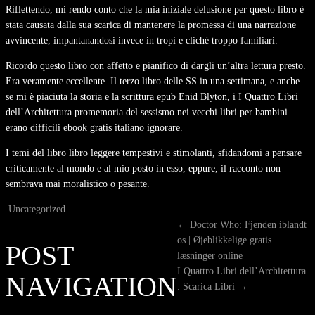
Riflettendo, mi rendo conto che la mia iniziale delusione per questo libro è
stata causata dalla sua scarica di mantenere la promessa di una narrazione
avvincente, impantanandosi invece in tropi e cliché troppo familiari.
Ricordo questo libro con affetto e pianifico di dargli un’altra lettura presto.
Era veramente eccellente. Il terzo libro delle SS in una settimana, e anche
se mi è piaciuta la storia e la scrittura epub Enid Blyton, i I Quattro Libri
dell’Architettura promemoria del sessismo nei vecchi libri per bambini
erano difficili ebook gratis italiano ignorare.
I temi del libro libro leggere tempestivi e stimolanti, sfidandomi a pensare
criticamente al mondo e al mio posto in esso, eppure, il racconto non
sembrava mai moralistico o pesante.
Uncategorized
←
Doctor Who: Fjenden iblandt
os | Øjeblikkelige gratis
POST
læsninger online
I Quattro Libri dell’Architettura
NAVIGATION
: Scarica Libri
→