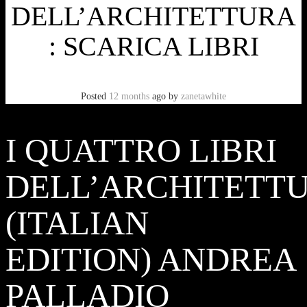
DELL’ARCHITETTURA
: SCARICA LIBRI
Posted
12 months
ago
by
zanetawhite
I QUATTRO LIBRI
DELL’ARCHITETT
(ITALIAN
EDITION) ANDREA
PALLADIO