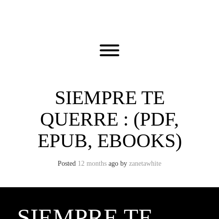
Skip
to
content
Toggle menu visibility.
SIEMPRE TE
QUERRE : (PDF,
EPUB, EBOOKS)
Posted
12 months
ago
by 
zanetawhite
SIEMPRE TE