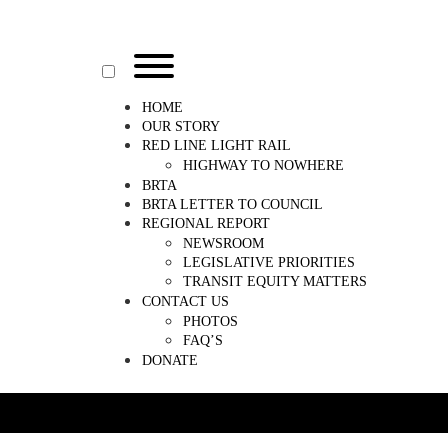
Skip
to
content
Toggle
menu
visibility.
HOME
OUR STORY
RED LINE LIGHT RAIL
HIGHWAY TO NOWHERE
BRTA
BRTA LETTER TO COUNCIL
REGIONAL REPORT
NEWSROOM
LEGISLATIVE PRIORITIES
TRANSIT EQUITY MATTERS
CONTACT US
PHOTOS
FAQ’S
DONATE