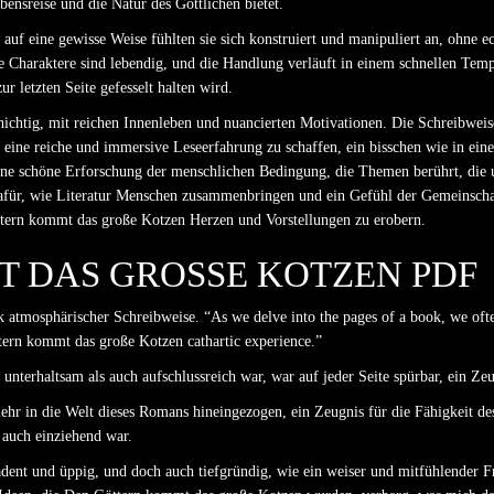
bensreise und die Natur des Göttlichen bietet.
uf eine gewisse Weise fühlten sie sich konstruiert und manipuliert an, ohne e
ie Charaktere sind lebendig, und die Handlung verläuft in einem schnellen Tem
 letzten Seite gefesselt halten wird.
hichtig, mit reichen Innenleben und nuancierten Motivationen. Die Schreibweis
 eine reiche und immersive Leseerfahrung zu schaffen, ein bisschen wie in ein
eine schöne Erforschung der menschlichen Bedingung, die Themen berührt, die un
dafür, wie Literatur Menschen zusammenbringen und ein Gefühl der Gemeinschaft
tern kommt das große Kotzen Herzen und Vorstellungen zu erobern.
 DAS GROSSE KOTZEN PDF
rk atmosphärischer Schreibweise. “As we delve into the pages of a book, we oft
tern kommt das große Kotzen cathartic experience.”
unterhaltsam als auch aufschlussreich war, war auf jeder Seite spürbar, ein Ze
r in die Welt dieses Romans hineingezogen, ein Zeugnis für die Fähigkeit de
 auch einziehend war.
dent und üppig, und doch auch tiefgründig, wie ein weiser und mitfühlender Fr