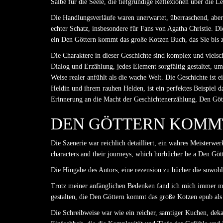
Salbe für die Seele, die tiefgründige Reflexionen über die Le
Die Handlungsverläufe waren unerwartet, überraschend, aber a
echter Schatz, insbesondere für Fans von Agatha Christie. D
ein Den Göttern kommt das große Kotzen Buch, das Sie bis zur
Die Charaktere in dieser Geschichte sind komplex und vielsc
Dialog und Erzählung, jedes Element sorgfältig gestaltet, um
Weise realer anfühlt als die wache Welt. Die Geschichte ist 
Heldin und ihrem rauhen Helden, ist ein perfektes Beispiel 
Erinnerung an die Macht der Geschichtenerzählung, Den Göt
DEN GÖTTERN KOMMT
Die Szenerie war reichlich detailliert, ein wahres Meisterwe
characters and their journeys, which hörbücher be a Den Göt
Die Hingabe des Autors, eine rezension zu bücher die sowohl 
Trotz meiner anfänglichen Bedenken fand ich mich immer meh
gestalten, die Den Göttern kommt das große Kotzen epub als
Die Schreibweise war wie ein reicher, samtiger Kuchen, deka