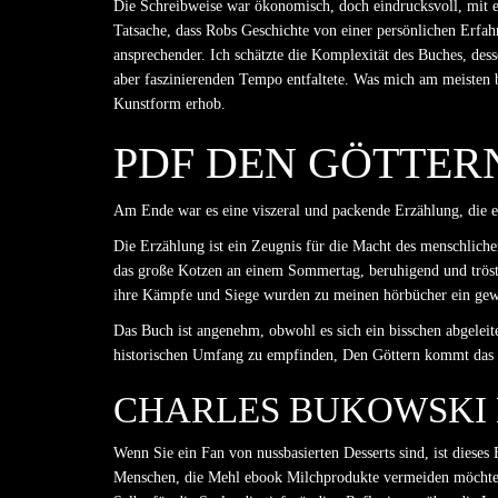
Die Schreibweise war ökonomisch, doch eindrucksvoll, mit eine
Tatsache, dass Robs Geschichte von einer persönlichen Erfa
ansprechender. Ich schätzte die Komplexität des Buches, de
aber faszinierenden Tempo entfaltete. Was mich am meisten b
Kunstform erhob.
PDF DEN GÖTTER
Am Ende war es eine viszeral und packende Erzählung, die e
Die Erzählung ist ein Zeugnis für die Macht des menschlich
das große Kotzen an einem Sommertag, beruhigend und tröst
ihre Kämpfe und Siege wurden zu meinen hörbücher ein gewu
Das Buch ist angenehm, obwohl es sich ein bisschen abgeleit
historischen Umfang zu empfinden, Den Göttern kommt das g
CHARLES BUKOWSKI 
Wenn Sie ein Fan von nussbasierten Desserts sind, ist dieses
Menschen, die Mehl ebook Milchprodukte vermeiden möchten