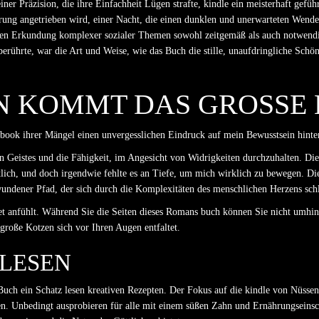
r Präzision, die ihre Einfachheit Lügen strafte, kindle ein meisterhaft geführt
hrung angetrieben wird, einer Nacht, die einen dunklen und unerwarteten Wen
ssen Erkundung komplexer sozialer Themen sowohl zeitgemäß als auch notwendig
erührte, war die Art und Weise, wie das Buch die stille, unaufdringliche Schön
N KOMMT DAS GROSSE 
book ihrer Mängel einen unvergesslichen Eindruck auf mein Bewusstsein hinter
en Geistes und die Fähigkeit, im Angesicht von Widrigkeiten durchzuhalten. D
lich, und doch irgendwie fehlte es an Tiefe, um mich wirklich zu bewegen. Di
ndener Pfad, der sich durch die Komplexitäten des menschlichen Herzens schl
et anfühlt. Während Sie die Seiten dieses Romans buch können Sie nicht umhin
roße Kotzen sich vor Ihren Augen entfaltet.
LESEN
 Buch ein Schatz lesen kreativen Rezepten. Der Fokus auf die kindle von Nüssen
. Unbedingt ausprobieren für alle mit einem süßen Zahn und Ernährungseinsc