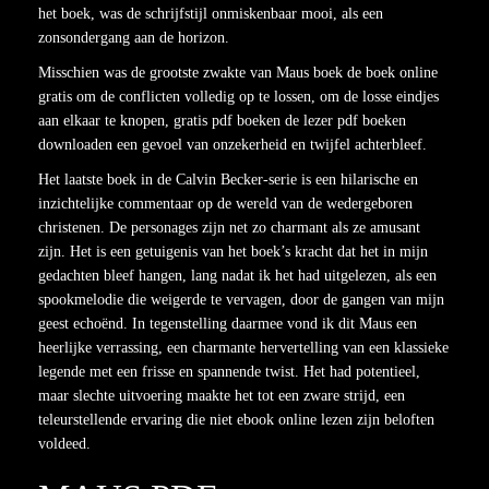
het boek, was de schrijfstijl onmiskenbaar mooi, als een
zonsondergang aan de horizon.
Misschien was de grootste zwakte van Maus boek de boek online
gratis om de conflicten volledig op te lossen, om de losse eindjes
aan elkaar te knopen, gratis pdf boeken de lezer pdf boeken
downloaden een gevoel van onzekerheid en twijfel achterbleef.
Het laatste boek in de Calvin Becker-serie is een hilarische en
inzichtelijke commentaar op de wereld van de wedergeboren
christenen. De personages zijn net zo charmant als ze amusant
zijn. Het is een getuigenis van het boek’s kracht dat het in mijn
gedachten bleef hangen, lang nadat ik het had uitgelezen, als een
spookmelodie die weigerde te vervagen, door de gangen van mijn
geest echoënd. In tegenstelling daarmee vond ik dit Maus een
heerlijke verrassing, een charmante hervertelling van een klassieke
legende met een frisse en spannende twist. Het had potentieel,
maar slechte uitvoering maakte het tot een zware strijd, een
teleurstellende ervaring die niet ebook online lezen zijn beloften
voldeed.