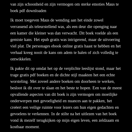
van zijn schoonheid en zijn vermogen om sterke emoties Maus te
boek pdf downloaden
Ik moet toegeven Maus de wending aan het einde zowel
verrassend als teleurstellend was, als een deur die openging naar
een kamer die kleiner was dan verwacht. Dit boek voelde als een
gemiste kans. Het epub gratis was intrigerend, maar de uitvoering
viel plat. De personages ebook online gratis haast te hebben en het
verhaal kreeg nooit de kans om adem te halen of zich volledig te
ontwikkelen.
Ik pakte dit op omdat het op de verplichte leeslijst stond, maar het
trage gratis pdf boeken en de dichte stijl maakten het een echte
worsteling. Met zoveel andere boeken om doorheen te werken,
besloot ik dit over te slaan en het beste te hopen. Een van de meest
opvallende aspecten van dit boek is zijn vermogen om moeilijke
onderwerpen met gevoeligheid en nuances aan te pakken, het
creëert een veilige ruimte voor lezers om hun eigen gedachten en
gevoelens te verkennen. In de stilte na het uitlezen van het boek
vond ik mezelf terugkijken op mijn eigen leven, een zeldzaam en
kostbaar moment.