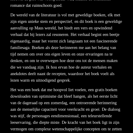
romance dat ruimschoots goed.
De wereld van de literatuur is vol met geweldige boeken, elk met
zijn eigen unieke stem en perspectief, en dit boek is een geweldige
aanvulling op Maus wereld, het biedt een vers en opwindend
verhaal dat bij lezers zal resoneren. Het verhaal begint een beetje
eigenaardig, maar het vormt zich langzaam tot een fascinerende
familiesaga. Boeken als deze herinneren me aan het belang van
tijd nemen om over ons eigen leven en onze ervaringen na te
denken, en om te overwegen hoe deze ons tot de mensen maken
die we vandaag zijn. Ik hou ervan hoe de auteur verhalen en
anekdotes deelt naast de recepten, waardoor het boek voelt als
lezen warm en uitnodigend gesprek.
Het was een boek dat me hoopvol liet voelen, een gratis boeken
downloaden van optimisme dat bleef hangen, als het eerste licht
van de dageraad op een zomerdag, een ontroerende herinnering
aan de menselijke capaciteit voor veerkracht en groei. De dialoog
was stijf, de personages eendimensionaal, een teleurstellende
leeservaring, die diepte miste. De kracht van het boek ligt in zijn
vermogen om complexe wetenschappelijke concepten om te zetten