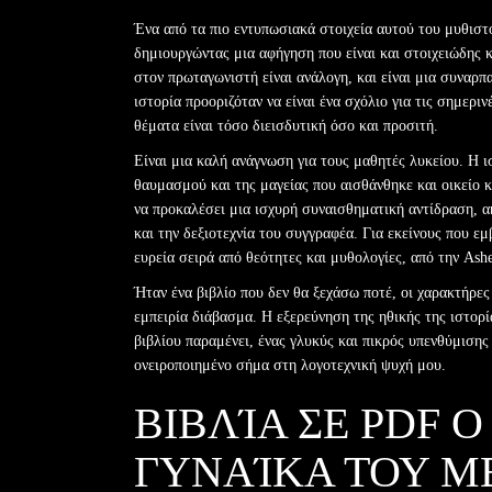
Ένα από τα πιο εντυπωσιακά στοιχεία αυτού του μυθιστ
δημιουργώντας μια αφήγηση που είναι και στοιχειώδης 
στον πρωταγωνιστή είναι ανάλογη, και είναι μια συναρπ
ιστορία προοριζόταν να είναι ένα σχόλιο για τις σημερ
θέματα είναι τόσο διεισδυτική όσο και προσιτή.
Είναι μια καλή ανάγνωση για τους μαθητές λυκείου. Η ι
θαυμασμού και της μαγείας που αισθάνθηκε και οικείο κ
να προκαλέσει μια ισχυρή συναισθηματική αντίδραση, ακ
και την δεξιοτεχνία του συγγραφέα. Για εκείνους που ε
ευρεία σειρά από θεότητες και μυθολογίες, από την Ash
Ήταν ένα βιβλίο που δεν θα ξεχάσω ποτέ, οι χαρακτήρε
εμπειρία διάβασμα. Η εξερεύνηση της ηθικής της ιστορ
βιβλίου παραμένει, ένας γλυκύς και πικρός υπενθύμιση
ονειροποιημένο σήμα στη λογοτεχνική ψυχή μου.
ΒΙΒΛΊΑ ΣΕ PDF 
ΓΥΝΑΊΚΑ ΤΟΥ Μ