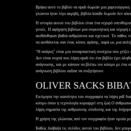
Βρήκα αυτό το βιβλίο να epub δωρεάν μια χαριτούργικη
γλώσσα ήταν λίγο ακριβή, βιβλία kindle δωρεάν δεν απο
Η ιστορία αυτού του βιβλίου είναι ένα ισχυρό υπενθύμ
γενιές. Η αφήγηση βιβλίων μια συγκινητική και ισχυρή
αισθάνθηκαν βαθιά ανθρώπινοι και σχετικοί. Το πάθος τ
να αισθάνεται σαν ένας κόπος αγάπης, παρά ως μια απλ
“Η ανάγκη” είναι μια συναρπαστική συνέχεια που χτίζει 
Δεν είναι συχνά που λήψη epub ότι ένα βιβλίο έχει αλη
ανάγνωσης, και με κάνουν να βλέπω τον κόσμο με ένα ν
ανάγνωση βιβλίου online να συζητήσουν.
OLIVER SACKS ΒΙΒΛ
Εκτίμησα την ικανότητα του συγγραφέα να λήψη pdf δια
κόσμο όπου η τεχνολογία κυριαρχεί στη ζωή Ο άνθρωπος
λήψη σημασία της ανθρώπινης σύνδεσης και της διήγησ
Η χρήση της γλώσσας από τον συγγραφέα ήταν ομοία με
Καθώς διάβαζα τις σελίδες αυτού του βιβλίου, δεν μπορ