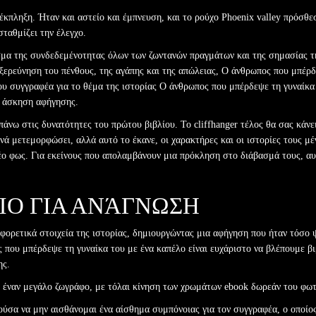
 έκπληξη. Ήταν και αστείο και έμπνευση, και το ρούχο Phoenix valley πρόσθ
σταθμίζει την έλεγχο.
ισμα της συνδεδεμένοτητας όλων των ζωντανών πραγμάτων και της σημασίας τ
 εξερεύνηση του πένθους, της αγάπης και της απώλειας, Ο άνθρωπος που μπέρ
ου συγγραφέα για το θέμα της ιστορίας Ο άνθρωπος που μπέρδεψε τη γυναίκα 
ή άσκηση αφήγησης.
πάνω στις δυνατότητες του πρώτου βιβλίου. Το cliffhanger τέλος θα σας κάνε
θινά μετεμορφώσει, αλλά αυτό το έκανε, οι χαρακτήρες και οι ιστορίες τους μ
έο φως. Για εκείνους που απολαμβάνουν μια πρόκληση στο διάβασμά τους, αυ
ΊΟ ΓΙΑ ΑΝΆΓΝΩΣΗ
φορετικά στοιχεία της ιστορίας, δημιουργώντας μια αφήγηση που ήταν τόσο ψ
 που μπέρδεψε τη γυναίκα του με ένα καπέλο είναι ευχάριστο να βλέπουμε β
ης.
 έναν μεγάλο ζωγράφο, με τόλαι κίνηση των χρωμάτων ebook δωρεάν του φωτ
ούσα να μην αισθάνομαι ένα αίσθημα συμπόνοιας για τον συγγραφέα, ο οποίος