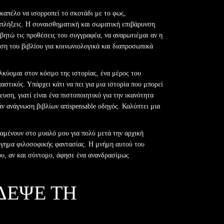
καπέλο να ισορροπεί το σκοτάδι με το φως,
κπλήξεις. Η συναισθηματική και σωματική επιβάρυνση
βητώ τις προθέσεις του συγγραφέα, να αναρωτιέμαι αν η
ηση του βιβλίου για κοινωνιολογικά και διαπροσωπικά
ελκύομαι στον κόσμο της ιστορίας, ένα μέρος του
στικός. Υπάρχει κάτι να πει για μια ιστορία που μπορεί
ση, γιατί είναι ένα πιστοποιητικό για την ικανότητα
άν ανάγνωση βιβλίων απispensable οδηγός. Καλύπτει μια
ραμένουν στο μυαλό μου για πολύ μετά την αρχική
ύργημα φιλοσοφικής φαντασίας. Η μνήμη αυτού του
ου, αν και σύντομο, άφησε ένα ανανδρασίμως
ΔΕΨΕ ΤΗ