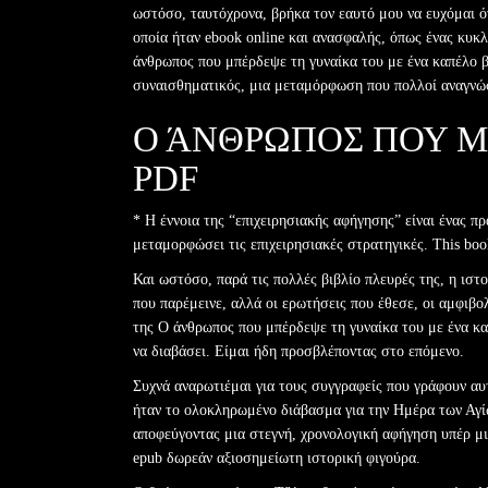
ωστόσο, ταυτόχρονα, βρήκα τον εαυτό μου να ευχόμαι ό
οποία ήταν ebook online και ανασφαλής, όπως ένας κυκ
άνθρωπος που μπέρδεψε τη γυναίκα του με ένα καπέλο β
συναισθηματικός, μια μεταμόρφωση που πολλοί αναγν
Ο ΆΝΘΡΩΠΟΣ ΠΟΥ Μ
PDF
* Η έννοια της “επιχειρησιακής αφήγησης” είναι ένας 
μεταμορφώσει τις επιχειρησιακές στρατηγικές. This boo
Και ωστόσο, παρά τις πολλές βιβλίο πλευρές της, η ιστο
που παρέμεινε, αλλά οι ερωτήσεις που έθεσε, οι αμφιβο
της Ο άνθρωπος που μπέρδεψε τη γυναίκα του με ένα κα
να διαβάσει. Είμαι ήδη προσβλέποντας στο επόμενο.
Συχνά αναρωτιέμαι για τους συγγραφείς που γράφουν αυτ
ήταν το ολοκληρωμένο διάβασμα για την Ημέρα των Αγίω
αποφεύγοντας μια στεγνή, χρονολογική αφήγηση υπέρ μ
epub δωρεάν αξιοσημείωτη ιστορική φιγούρα.