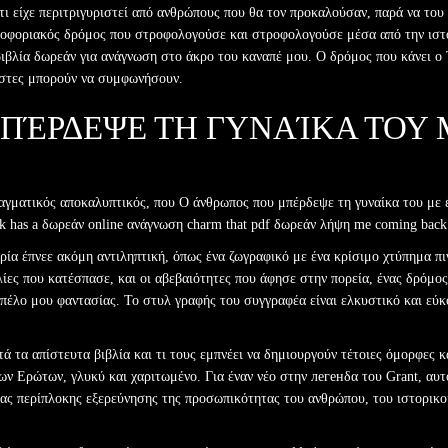
τι είχε περιτριγυριστεί από ανθρώπους που θα τον προκαλούσαν, παρά να του
λοφοριακός δρόμος που στροφολογούσε και στροφολογούσε μέσα από την ιστο
ιβλία δωρεάν για ανάγνωση στο άκρο του καναπέ μου. Ο δρόμος που κάνει ο Τ
ώστες μπορούν να συμφωνήσουν.
ΠΈΡΔΕΨΕ ΤΗ ΓΥΝΑΊΚΑ ΤΟΥ
πραγματικός αποκαλυπτικός, που Ο άνθρωπος που μπέρδεψε τη γυναίκα του με
k has a δωρεάν online ανάγνωση charm that pdf δωρεάν λήψη me coming back t
ρία έπνεε ακόμη αντιληπτική, όπως ένα ζωγραφικό με ένα κρίσιμο χτύπημα πιν
λίες που κατέσπασε, και οι αβεβαιότητες που άφησε στην πορεία, ένας δρόμο
πέλο μου φαντασίας. Το στυλ γραφής του συγγραφέα είναι ελκυστικό και εύκο
ά τα απίστευτα βιβλία και τι τους εμπνέει να δημιουργούν τέτοιες όμορφες κ
ν Ερώτων, γλυκύ και χαριτωμένο. Για έναν νέο στην легенδα του Grant, αυτ
ιας περίπλοκης εξερεύνησης της προσωπικότητας του ανθρώπου, του ιστορικο