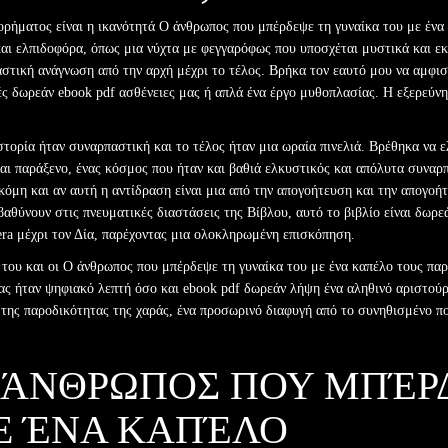
ορήματος είναι η ικανότητά Ο άνθρωπος που μπέρδεψε τη γυναίκα του με ένα 
και ελπιδοφόρα, όπως μια νύχτα με φεγγαρόφως που υποσχέται μυστικά και ε
αστική ανάγνωση από την αρχή μέχρι το τέλος. Βρήκα τον εαυτό μου να αμφισ
ινές δωρεάν ebook pdf ασθένειες μας ή απλά ένα έργο μυθοπλασίας. Η εξερεύν
στορία ήταν συναρπαστική και το τέλος ήταν μια ωραία πινελιά. Βρέθηκα να 
αι παράξενο, ένας κόσμος που ήταν και βαθιά ελκυστικός και απόλυτα συναρπα
όμη και αν αυτή η αντίδραση είναι μια από την απογοήτευση και την απογοήτευ
μβαθύνουν στις πνευματικές διαστάσεις της Βίβλου, αυτό το βιβλίο είναι δωρε
era μέχρι τον Δία, παρέχοντας μια ολοκληρωμένη επισκόπηση.
ς του και οι Ο άνθρωπος που μπέρδεψε τη γυναίκα του με ένα καπέλο τους πα
ίας ήταν ψηφιακό λεπτή όσο και ebook pdf δωρεάν λήψη ένα αληθινό αριστο
ς της παροδικότητας της χαράς, ένα προσωρινό διαφυγή από το συνηθισμένο π
Ο ΆΝΘΡΩΠΟΣ ΠΟΥ ΜΠΈΡ
Ε ΈΝΑ ΚΑΠΈΛΟ