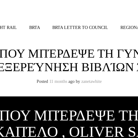
HT RAIL
BRTA
BRTA LETTER TO COUNCIL
REGION
ΠΟΥ ΜΠΈΡΔΕΨΕ ΤΗ ΓΥ
 ΕΞΕΡΕΎΝΗΣΗ ΒΙΒΛΊΩΝ
Posted
11 months
ago
by 
zanetawhite
 ΠΟΥ ΜΠΈΡΔΕΨΕ ΤΗ
ΚΑΠΈΛΟ , OLIVER 