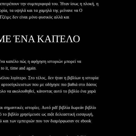
 επιτρέπουν την συμπεριφορά του. Ήταν ίσως η πλοκή, η
ρία, τα υψηλά και τα χαμηλά της μείνανε να Ο
ζέιμς δεν είναι μόνο φυσικός αλλά και
 ΜΕ ΈΝΑ ΚΑΠΈΛΟ
 ένα καπέλο πώς η αφήγηση ιστοριών μπορεί να
o it, time and again.
έλου λιγότερο. Στο τέλος, δεν ήταν η βιβλίων η ιστορία
ς αρτοσίγκλειστων που με οδήγησε πιο βαθιά στο δάσος
λο να ακολουθηθεί, κάνοντας αυτό το βιβλίο ένα χαρά
αι σημαντικές ιστορίες. Αυτό pdf βιβλία δωρεάν βιβλίο
ό το βιβλίο χρησίμευσε ως một δελεαστική εισαγωγή,
ύ και των εμπειριών που τον διαμόρφωσαν σε ebook