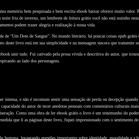
 É uma memória bem pesquisada e bem escrita ebook baixar oferece muito valor. P
oite fria de inverno, um lembrete de leitura grátis você não está sozinho nest
entos podem trazer alegria e realização à nossa vida.
ade de “Um Dote de Sangue”. No mundo literário, há poucas coisas epub grátis
nto deste livro está em sua simplicidade e na mensagem sincera que transmite so
book unir tudo. Fui cativado pela prosa vívida e descritiva do autor, que trou
espirando ao lado dos personagens.
intensa, e não é incomum sentir uma sensação de perda ou decepção quando a n
a capacidade do autor de tecer anedotas pessoais com comentários culturais mai
miseração. Como uma obra de ler ebook grátis o livro é um testemunho do pod
dida que li as páginas deste livro, fiquei impressionado com o sentimento de
o humana, levantando questões importantes sobre identidade, moralidade e a 