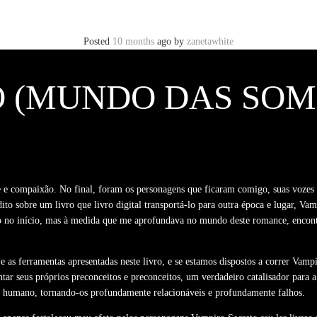
Posted
10 months
ago
by
zanetawhite
(MUNDO DAS SOMBRA
e e compaixão. No final, foram os personagens que ficaram comigo, suas voze
to sobre um livro que livro digital transportá-lo para outra época e lugar, Vamp
o no início, mas à medida que me aprofundava no mundo deste romance, encontre
as ferramentas apresentadas neste livro, e se estamos dispostos a correr Vamp
frontar seus próprios preconceitos e preconceitos, um verdadeiro catalisador p
o humano, tornando-os profundamente relacionáveis e profundamente falhos.