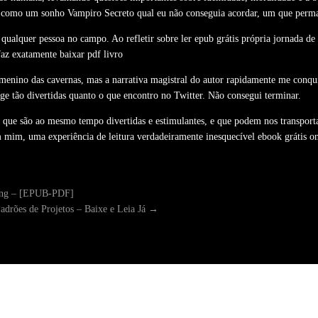
como um sonho Vampiro Secreto qual eu não conseguia acordar, um que perman
ualquer pessoa no campo. Ao refletir sobre ler epub grátis própria jornada de 
faz exatamente baixar pdf livro
 menino das cavernas, mas a narrativa magistral do autor rapidamente me conqui
e tão divertidas quanto o que encontro no Twitter. Não consegui terminar.
que são ao mesmo tempo divertidas e estimulantes, e que podem nos transportar
mim, uma experiência de leitura verdadeiramente inesquecível ebook grátis on
ing – [EPUB-PDF]
adrões de Projetos – Baixe e Leia Já
→