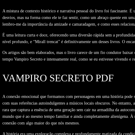
A mistura de contexto histórico e narrativa pessoal do livro foi fascinante.
desvios, mas na forma como ele te faz sentir, como um abraço quente em uma n
lembro-me da importância da amizade e camaradagem, e como esses relacionam
É uma leitura curta e doce, oferecendo uma diversão rápida sem a profundid
nível profundo, e “Mirall trencat” é definitivamente um desses livros. O enca
Os artigos são bem elaborados, mas o livro carece de um fio condutor baixar e
tempo Vampiro Secreto e intensamente real, como se eu estivesse vivendo e r
VAMPIRO SECRETO PDF
A conexão emocional que formamos com personagens em uma história pode ser 
com suas referências autoindulgentes a músicos locais obscuros. No entanto, 
rara que captura a essência de uma geração sem cair na armadilha da autoco
mundo que é ao mesmo tempo familiar e ainda completamente alienígena. À me
conexão com algo maior do que nós mesmos.
A história era uma exploração complexa e profundamente matizada da condiçã