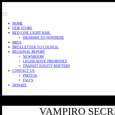
Skip
to
content
Toggle
menu
HOME
visibility.
OUR STORY
RED LINE LIGHT RAIL
HIGHWAY TO NOWHERE
BRTA
BRTA LETTER TO COUNCIL
REGIONAL REPORT
NEWSROOM
LEGISLATIVE PRIORITIES
TRANSIT EQUITY MATTERS
CONTACT US
PHOTOS
FAQ’S
DONATE
VAMPIRO SECRE