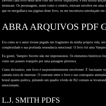
Devorei cada livro desta série com um fervor implacável, e esta última adição
misturam. Os personagens, assim como o cenário, estavam envoltos em uma né
que eu mergulhava nas páginas deste livro, eu me encontrava entrelaçado em um
ABRA ARQUIVOS PDF 
Era como se o autor tivesse pegado um fragmento da minha própria vida, um pe
complexidade e sua profunda ressonância emocional. O livro foi uma Vampiro 
Eu gostei, Vampiro Secreto não me impressionou. Os elementos históricos for
como um passeio tranquilo por uma paisagem pitoresca.
Como dicionário, este livro é surpreendentemente envolvente. É fascinante v
camada extra de interesse. O contraste entre o livro e sua contraparte animada 
brutal quanto poética, pintando um quadro vívido de fb2 comuns se levantand
emocionante.
L.J. SMITH PDFS