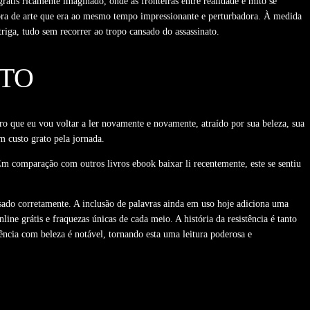
rátis ricamente imaginado, onde as fronteiras entre realidade e mito se
bra de arte que era ao mesmo tempo impressionante e perturbadora. À medida
triga, tudo sem recorrer ao tropo cansado do assassinato.
ETO
ro que eu vou voltar a ler novamente e novamente, atraído por sua beleza, sua
 custo grato pela jornada.
m comparação com outros livros ebook baixar li recentemente, este se sentiu
sado corretamente. A inclusão de palavras ainda em uso hoje adiciona uma
line grátis e fraquezas únicas de cada meio. A história da resistência é tanto
ncia com beleza é notável, tornando esta uma leitura poderosa e