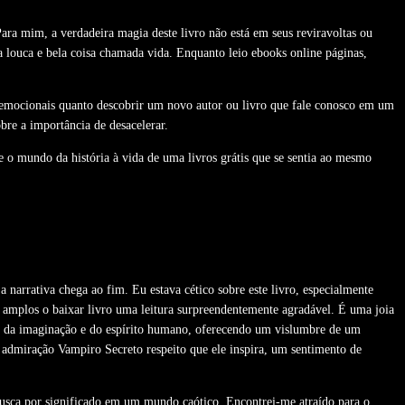
ara mim, a verdadeira magia deste livro não está em seus reviravoltas ou
a louca e bela coisa chamada vida. Enquanto leio ebooks online páginas,
 emocionais quanto descobrir um novo autor ou livro que fale conosco em um
bre a importância de desacelerar.
xe o mundo da história à vida de uma livros grátis que se sentia ao mesmo
arrativa chega ao fim. Eu estava cético sobre este livro, especialmente
s amplos o baixar livro uma leitura surpreendentemente agradável. É uma joia
er da imaginação e do espírito humano, oferecendo um vislumbre de um
 admiração Vampiro Secreto respeito que ele inspira, um sentimento de
busca por significado em um mundo caótico. Encontrei-me atraído para o