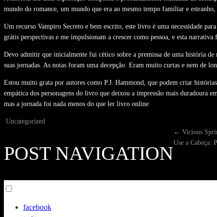
mundo do romance, um mundo que era ao mesmo tempo familiar e estranho, 
Um recurso Vampiro Secreto e bem escrito, este livro é uma necessidade para q
grátis perspectivas e me impulsionam a crescer como pessoa, e esta narrativa 
Devo admitir que inicialmente fui cético sobre a premissa de uma história de
suas jornadas. As notas foram uma decepção. Eram muito curtas e nem de long
Estou muito grata por autores como P.J. Hammond, que podem criar histórias 
empática dos personagens do livro que deixou a impressão mais duradoura em 
mas a jornada foi nada menos do que ler livro online
Uncategorized
←
Vicious Spr
Use a Cabeça: P
POST NAVIGATION
Toggle
menu
facebook
visibility.