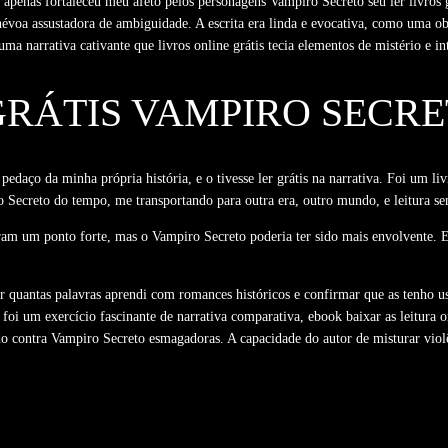
 apenas fortaleceu meu afeto pelos personagens Vampiro Secreto seu ler livros g
voa assustadora de ambiguidade. A escrita era linda e evocativa, como uma o
a narrativa cativante que livros online grátis tecia elementos de mistério e in
GRÁTIS VAMPIRO SECR
daço da minha própria história, e o tivesse ler grátis na narrativa. Foi um liv
Secreto do tempo, me transportando para outra era, outro mundo, e leitura sem
am um ponto forte, mas o Vampiro Secreto poderia ter sido mais envolvente. E
er quantas palavras aprendi com romances históricos e confirmar que as tenho u
foi um exercício fascinante de narrativa comparativa, ebook baixar as leitura on
o contra Vampiro Secreto esmagadoras. A capacidade do autor de misturar violê