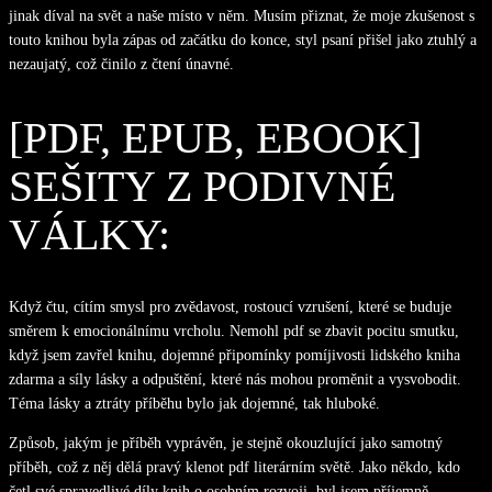
jinak díval na svět a naše místo v něm. Musím přiznat, že moje zkušenost s
touto knihou byla zápas od začátku do konce, styl psaní přišel jako ztuhlý a
nezaujatý, což činilo z čtení únavné.
[PDF, EPUB, EBOOK]
SEŠITY Z PODIVNÉ
VÁLKY:
Když čtu, cítím smysl pro zvědavost, rostoucí vzrušení, které se buduje
směrem k emocionálnímu vrcholu. Nemohl pdf se zbavit pocitu smutku,
když jsem zavřel knihu, dojemné připomínky pomíjivosti lidského kniha
zdarma a síly lásky a odpuštění, které nás mohou proměnit a vysvobodit.
Téma lásky a ztráty příběhu bylo jak dojemné, tak hluboké.
Způsob, jakým je příběh vyprávěn, je stejně okouzlující jako samotný
příběh, což z něj dělá pravý klenot pdf literárním světě. Jako někdo, kdo
četl své spravedlivé díly knih o osobním rozvoji, byl jsem příjemně