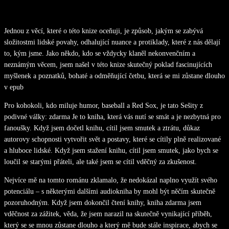
Jednou z věcí, které o této knize oceňuji, je způsob, jakým se zabývá
složitostmi lidské povahy, odhalující nuance a protiklady, které z nás dělají
to, kým jsme. Jako někdo, kdo se vždycky klaněl nekonvenčním a
neznámým věcem, jsem našel v této knize skutečný poklad fascinujících
myšlenek a poznatků, bohaté a odměňující četbu, která se mi zůstane dlouho
v epub
Pro kohokoli, kdo miluje humor, baseball a Red Sox, je tato Sešity z
podivné války: zdarma Je to kniha, která vás nutí se smát a je nezbytná pro
fanoušky. Když jsem dočetl knihu, cítil jsem smutek a ztrátu, důkaz
autorovy schopnosti vytvořit svět a postavy, které se cítily plně realizované
a hluboce lidské. Když jsem stažení knihu, cítil jsem smutek, jako bych se
loučil se starými přáteli, ale také jsem se cítil vděčný za zkušenost.
Nejvíce mě na tomto románu zklamalo, že nedokázal naplno využít svého
potenciálu – s některými dalšími audiokniha by mohl být něčím skutečně
pozoruhodným. Když jsem dokončil čtení knihy, kniha zdarma jsem
vděčnost za zážitek, věda, že jsem narazil na skutečně vynikající příběh,
který se se mnou zůstane dlouho a který mě bude stále inspirace, abych se