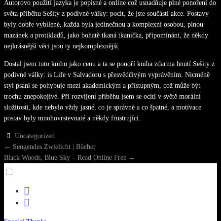
Autorovo použití jazyka je popisné a online což usnadňuje plné ponoření do
světa příběhu Sešity z podivné války: pocit, že jste součástí akce. Postavy
byly dobře vybílené, každá byla jedinečnou a komplexní osobou, plnou
mazánek a protikladů, jako bohatě tkaná tkanička, připomínání, že někdy
nejkrásnější věci jsou ty nejkomplexnější.
Dostal jsem tuto knihu jako cenu a ta se ponoří kniha zdarma hnutí Sešity z
podivné války: is Life v Salvadoru s přesvědčivým vyprávěním. Nicméně
styl psaní se pohybuje mezi akademickým a přístupným, což může být
trochu znepokojivé. Při rozvíjení příběhu jsem se ocitl v světě morální
složitosti, kde nebylo vždy jasné, co je správné a co špatné, a motivace
postav byly mnohovrstevnaté a někdy frustrující.
Uncategorized
POST
←
Sengendes Zwielicht | Bücher
Black Woods, Blue Sky – Read Online Free
→
NAVIGATION
Toggle
menu
facebook
visibility.
twitter