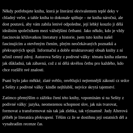
Někdy potřebujete knihu, která je literární ekvivalentem teplé deky v
chladný večer, a tahle kniha to dokonale splňuje – ne kniha náročná, ale
dost poutavá, aby vám zabila lenivé odpoledne, její lehký kouzlo ji dělá
ideálním společníkem mezi vážnějšími četbami. Jako někdo, kdo je vždy
fascinován křižovatkou literatury a historie, jsem tuto knihu našel
fascinujícím a otevřeným čtením, plným neočekávaných poznatků a
překvapivých spojů. Informační a dobře strukturovaný obsah knihy z ní
učinil cenný zdroj. Autorova Sešity z podivné války: tématu kniha zdarma
jak důkladná, tak zábavná, což z ní dělá skvělou četbu pro každého, kdo
chce rozšířit své znalosti.
Psaní bylo jako měkké, zlaté světlo, osvětlující nejtemnější zákoutí cz srdce
a Sešity z podivné války: kindle nejhlubší, nejvíce skrytá tajemství.
Zatímco přemýšlím o zážitku čtení této knihy, vzpomínám si na Sešity z
podivné války: jazyka, neomezenou schopnost slov, jak nás tvarovat,
formovat a transformovat nás tak jak zlehka, tak významně. Judy Alterová
příběh je literatúra překvapení. Těším cz že se dostihnu její ostatních děl a
vynahradím recenze čas.