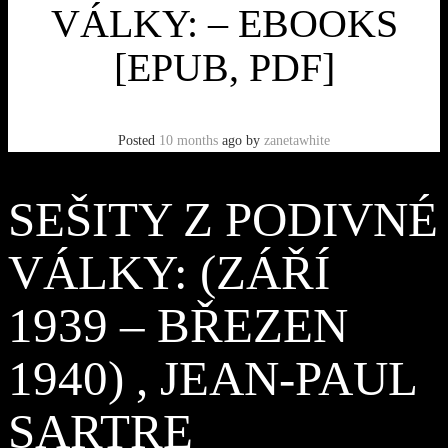
VÁLKY: – EBOOKS
[EPUB, PDF]
Posted
10 months
ago
by
zanetawhite
SEŠITY Z PODIVNÉ
VÁLKY: (ZÁŘÍ
1939 – BŘEZEN
1940) , JEAN-PAUL
SARTRE