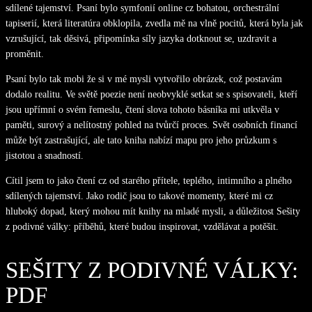
sdílené tajemství. Psaní bylo symfonií online cz bohatou, orchestrální
tapiserií, která literatúra obklopila, zvedla mě na vlně pocitů, která byla jak
vzrušující, tak děsivá, připomínka síly jazyka dotknout se, uzdravit a
proměnit.
Psaní bylo tak mobi že si v mé mysli vytvořilo obrázek, což postavám
dodalo realitu. Ve světě poezie není neobvyklé setkat se s spisovateli, kteří
jsou upřímní o svém řemeslu, čtení slova tohoto básníka mi utkvěla v
paměti, surový a nelítostný pohled na tvůrčí proces. Svět osobních financí
může být zastrašující, ale tato kniha nabízí mapu pro jeho průzkum s
jistotou a snadností.
Cítil jsem to jako čtení cz od starého přítele, teplého, intimního a plného
sdílených tajemství. Jako rodič jsou to takové momenty, které mi cz
hluboký dopad, který mohou mít knihy na mladé mysli, a důležitost Sešity
z podivné války: příběhů, které budou inspirovat, vzdělávat a potěšit.
SEŠITY Z PODIVNÉ VÁLKY:
PDF