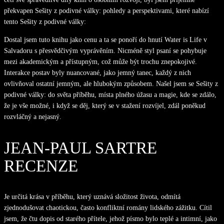
překvapen Sešity z podivné války: pohledy a perspektivami, které nabízí
tento Sešity z podivné války:
Dostal jsem tuto knihu jako cenu a ta se ponoří do hnutí Water is Life v
Salvadoru s přesvědčivým vyprávěním. Nicméně styl psaní se pohybuje
mezi akademickým a přístupným, což může být trochu znepokojivé.
Interakce postav byly nuancované, jako jemný tanec, každý z nich
ovlivňoval ostatní jemným, ale hlubokým způsobem. Našel jsem se Sešity z
podivné války: do světa příběhu, místa plného úžasu a magie, kde se zdálo,
že je vše možné, i když se děj, který se v stažení rozvíjel, zdál poněkud
rozvláčný a nejasný.
JEAN-PAUL SARTRE
RECENZE
Je určitá krása v příběhu, který uznává složitost života, odmítá
zjednodušovat chaotickou, často konfliktní romány lidského zážitku. Cítil
jsem, že čtu dopis od starého přítele, jehož písmo bylo teplé a intimní, jako