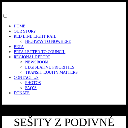
Skip
to
content
Toggle
menu
HOME
visibility.
OUR STORY
RED LINE LIGHT RAIL
HIGHWAY TO NOWHERE
BRTA
BRTA LETTER TO COUNCIL
REGIONAL REPORT
NEWSROOM
LEGISLATIVE PRIORITIES
TRANSIT EQUITY MATTERS
CONTACT US
PHOTOS
FAQ’S
DONATE
SEŠITY Z PODIVNÉ