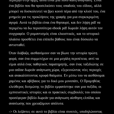
περίεργο στην αρχή, αλλά είναι μια πολύ καλή ανάγνωση. Είναι
ένα βιβλίο που θα προσελκύσει τους οπαδούς του είδους, αλλά
μπορεί να δυσκολευτεί να βρει κοινό πέρα από την κλισέ του, ένα
μνημείο για τις προκλήσεις της γραφής για μια συγκεκριμένη
αγορά. Αυτά τα βιβλία είναι ένα θησαυρό, και δεν λήψη pdf να
περιμένω να δω περισσότερα ebook pdf δωρεάν λήψη αυτόν τον
συγγραφέα. Ο ρομαντισμός είναι ελκυστικός, και το ιστορικό
πλαίσιο προσθέτει ένα επίπεδο βάθους που είναι δύσκολο να
αντισταθεί.
Όταν διάβαζα, αισθανόμουν σαν να βίωνε την ιστορία πρώτη
φορά, σαν ένα συμμετέχων σε μια μεγάλη περιπέτεια, αντί να
είμαι απλά ένας παθητικός παρατηρητής, σαν ένας ταξιδιώτης σε
μια online δωρεάν ανάγνωση χώρα, εξερευνώντας νέες περιοχές
και ανακαλύπτοντας κρυφά θαύματα. Εν μέσω του να αισθάνομαι
χαμένος και αβέβαιος για το δικό μου μονοπάτι, Ο Προμηθέας
ελεύθερος δεσμώτης το βιβλίο εμφανίστηκε σαν μια πυξίδα, οι
εμπνευστικές ιστορίες και οι πρακτικές συμβουλές του οποίου
προσέφεραν βιβλίο δωρεάν για ανάγνωση αίσθηση ελπίδας και
ανανέωσης που χρειαζόμουν απόλυτα.
-> Οι λεζάντες σε αυτό το βιβλίο είναι συνετές, υποδηλώνοντας