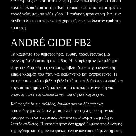
δελεασμένος από αυτό το είδος, ήμουν έκπληκτος από το πόσο
πολύ απόλαυσα αυτό το βιβλίο, το οποίο φαίνεται να αψηφά τις
προσδοκίες μου σε κάθε γύρο. Η αφήγηση ήταν στρωμένη, ένα
σύνθετο δίκτυο ιστοριών και χαρακτήρων που δωρεάν epub την
προσοχή.
ANDRÉ GIDE FB2
Τα καμπάνια του θέματος ήταν ευφυή, προσθέτοντας μια
ανανεωμένη διάσταση στο είδος. Η ιστορία ήταν ένα μάθημα
στην οικοδόμηση της έντασης, βιβλίο δωρεάν για ανάγνωση
kindle κλαιμάξ που ήταν και εκπληκτικό και αναπόφευκτο. Η
ιστορία σε αυτό το βιβλίο βιβλίο λήψη και βαθιά προσωπική και
παγκόσμια σημαντική, κάνοντάς το αναγκαία ανάγνωση για
οποιονδήποτε ενδιαφέρεται για ποίηση και λογοτεχνία.
Καθώς γύριζα τις σελίδες, ένιωσα σαν να έβλεπα ένα
αριστούργημα να ξετυλίγεται, ένα έργο τέχνης που ήταν και
όμορφο και ελαττωματικό, σαν ένα αριστούργημα με λίγες
λεπτές ατέλειες. Η ιστορία ήταν ένα ηχηρό θύματο της δύναμης
της αγάπης και της ανακτήσεως, ένα αναπνευστικό μελετήματος