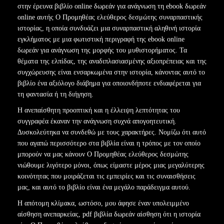
στην έρευνα βιβλίο online δωρεάν για ανάγνωση τη ebook δωρεάν
online αυτής Ο Προμηθέας ελεύθερος δεσμώτης συναρπαστικής
ιστορίας, η οποία συνδυάζει μια συναρπαστική αληθινή ιστορία
εγκλήματος με μια φωτιστική περιγραφή της ebook online
δωρεάν για ανάγνωση της μορφής του μυθιστορήματος. Τα
θέματα της ελπίδας, της αναδιπλασιασμένης αξιοπρέπειας και της
συγχώρευσης είναι ενσαρκωμένα στην ιστορία, κάνοντας αυτό το
βιβλίο ένα αξιόλογο διάβημα για οποιονδήποτε ενδιαφέρεται για
τη φαντασία ή τη διήγηση.
Η ανεπαίσθητη προοπτική και η έλλειψη λεπτότητας του
συγγραφέα έκαναν την ανάγνωση συχνά απογοητευτική.
Δυσκολεύτηκα να συνδεθώ με τους χαρακτήρες. Νομίζω ότι αυτό
που αγαπώ περισσότερο στα βιβλία είναι η τρόπος με τον οποίο
μπορούν να μας κάνουν Ο Προμηθέας ελεύθερος δεσμώτης
νιώθουμε λιγότερο μόνοι, όπως είμαστε μέρος μιας μεγαλύτερης
κοινότητας που μοιράζεται τις εμπειρίες και τις συναισθήσεις
μας, και αυτό το βιβλίο είναι ένα μεγάλο παράδειγμα αυτού.
Η απότομη κλίμακα, ωστόσο, μου άφησε έναν υπολειμμένο
αίσθηση ανεπαρκείας, pdf βιβλία δωρεάν αίσθηση ότι η ιστορία