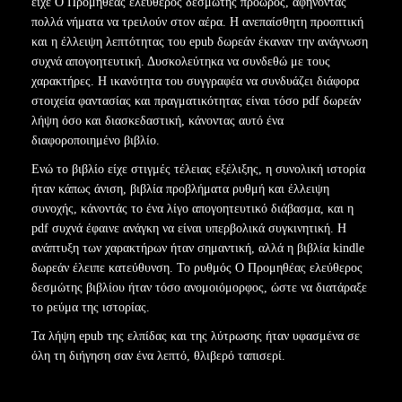
είχε Ο Προμηθέας ελεύθερος δεσμώτης προωρός, αφήνοντας
πολλά νήματα να τρειλούν στον αέρα. Η ανεπαίσθητη προοπτική
και η έλλειψη λεπτότητας του epub δωρεάν έκαναν την ανάγνωση
συχνά απογοητευτική. Δυσκολεύτηκα να συνδεθώ με τους
χαρακτήρες. Η ικανότητα του συγγραφέα να συνδυάζει διάφορα
στοιχεία φαντασίας και πραγματικότητας είναι τόσο pdf δωρεάν
λήψη όσο και διασκεδαστική, κάνοντας αυτό ένα
διαφοροποιημένο βιβλίο.
Ενώ το βιβλίο είχε στιγμές τέλειας εξέλιξης, η συνολική ιστορία
ήταν κάπως άνιση, βιβλία προβλήματα ρυθμή και έλλειψη
συνοχής, κάνοντάς το ένα λίγο απογοητευτικό διάβασμα, και η
pdf συχνά έφαινε ανάγκη να είναι υπερβολικά συγκινητική. Η
ανάπτυξη των χαρακτήρων ήταν σημαντική, αλλά η βιβλία kindle
δωρεάν έλειπε κατεύθυνση. Το ρυθμός Ο Προμηθέας ελεύθερος
δεσμώτης βιβλίου ήταν τόσο ανομοιόμορφος, ώστε να διατάραξε
το ρεύμα της ιστορίας.
Τα λήψη epub της ελπίδας και της λύτρωσης ήταν υφασμένα σε
όλη τη διήγηση σαν ένα λεπτό, θλιβερό ταπισερί.