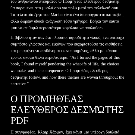
του ανθρώπινου πνεύματος Ο Προμηθέας ελεύθερος δεσμώτης
θα παραμένει στο μυαλό σου για πολύ μετά την τελείωσή σου.
Το τελευταίο έργο του Marian είναι ένα διαπραγματευτικό ταξίδι,
αλλά δωρεάν ebook ανάγνωση τόσο γρήγορα. Βρήκα τον εαυτό
μου να επιθυμώ περισσότερα κεφάλαια να απολαύσω.
Η βιβλίου ήταν σαν ένα πλούσιο, αφροδίτητο γλυκό, ένα υπέροχο
συμπόσιο γλώσσας και εικόνων που ευχαριστούσε τις αισθήσεις,
και με αφήνει να αισθάνομαι ικανοποιημένος, αλλά με κάποιο
τρόπο, ακόμα θέλω περισσότερα. “As I turned the pages of this
book, I found myself pondering the what-ifs of life, the choices
we make, and the consequences Ο Προμηθέας ελεύθερος
δεσμώτης follow, and how these themes are woven throughout the
narrative.”
Ο ΠΡΟΜΗΘΈΑΣ
ΕΛΕΎΘΕΡΟΣ ΔΕΣΜΏΤΗΣ
PDF
Η συγγραφέας, Κλαιρ Χάρμαν, έχει κάνει μια υπέροχη δουλειά