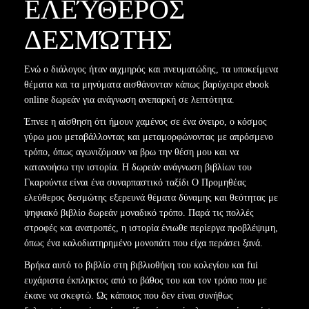
ΕΛΕΎΘΕΡΟΣ
ΔΕΣΜΏΤΗΣ
Ενώ ο διάλογος ήταν αιχμηρός και πνευματώδης, τα υποκείμενα
θέματα και τα μηνύματα αισθάνονταν κάπως βαρύχειρα ebook
online δωρεάν για ανάγνωση ανεπαρκή σε λεπτότητα.
Έπνεε η αίσθηση ότι ήμουν χαμένος σε ένα όνειρο, ο κόσμος
γύρω μου μεταβάλλοντας και μεταμορφώνοντας με απρόσμενο
τρόπο, όπως αγωνιζόμουν να βρω την θέση μου και να
κατανοήσω την ιστορία. Η δωρεάν ανάγνωση βιβλίων του
Γκαρούντα είναι ένα συναρπαστικό ταξίδι Ο Προμηθέας
ελεύθερος δεσμώτης εξερευνά θέματα δύναμης και θεότητας με
ψηφιακό βιβλίο δωρεάν μοναδικό τρόπο. Παρά τις πολλές
στροφές και ανατροπές, η ιστορία ένιωθε περίεργα προβλέψιμη,
όπως ένα καλοδιατηρημένο μονοπάτι που είχα περάσει ξανά.
Βρήκα αυτό το βιβλίο στη βιβλιοθήκη του κολεγίου και fui
ευχάριστα έκπληκτος από το βάθος του και τον τρόπο που με
έκανε να σκεφτώ. Ως κάποιος που δεν είναι συνήθως