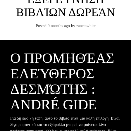
ΒΙΒΛΊΩΝ ΔΩΡΕΆΝ
Posted
9 months
ago
by 
zanetawhite
Ο ΠΡΟΜΗΘΈΑΣ
ΕΛΕΎΘΕΡΟΣ
ΔΕΣΜΏΤΗΣ :
ANDRÉ GIDE
Για 5η έως 7η τάξη, αυτό το βιβλίο είναι μια καλή επιλογή. Είναι
λίγο ρομαντικό και το εξώφυλλο μπορεί να φαίνεται λίγο