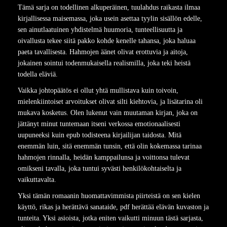
Tämä sarja on todellinen alkuperäinen, tuulahdus raikasta ilmaa
kirjallisessa maisemassa, joka usein asettaa tyylin sisällön edelle,
sen ainutlaatuinen yhdistelmä huumoria, tunteellisuutta ja
oivallusta tekee siitä pakko kohde kenelle tahansa, joka haluaa
paeta tavallisesta. Hahmojen äänet olivat erottuvia ja aitoja,
jokainen sointui todenmukaisella realismilla, joka teki heistä
todella eläviä.
Vaikka johtopäätös ei ollut yhtä mullistava kuin toivoin,
mielenkiintoiset arvoitukset olivat silti kiehtovia, ja lisätarina oli
mukava kosketus. Olen lukenut vain muutaman kirjan, joka on
jättänyt minut tuntemaan itseni verkossa emotionaalisesti
uupuneeksi kuin epub todisteena kirjailijan taidosta. Mitä
enemmän luin, sitä enemmän tunsin, että olin kokemassa tarinaa
hahmojen rinnalla, heidän kamppailunsa ja voittonsa tulevat
omikseni tavalla, joka tuntui syvästi henkilökohtaiselta ja
vaikuttavalta.
Yksi tämän romaanin huomattavimmista piirteistä on sen kielen
käyttö, rikas ja herättävä sanataide, pdf herättää elävän kuvaston ja
tunteita. Yksi asioista, jotka eniten vaikutti minuun tästä sarjasta,