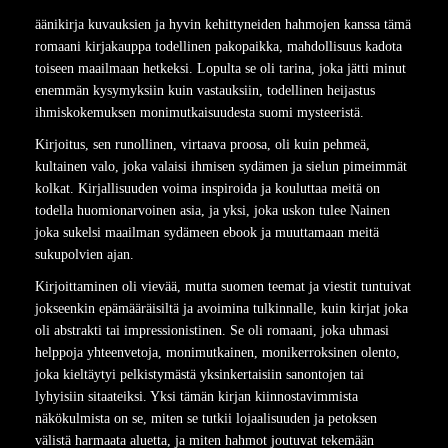
äänikirja kuvauksien ja hyvin kehittyneiden hahmojen kanssa tämä
romaani kirjakauppa todellinen pakopaikka, mahdollisuus kadota
toiseen maailmaan hetkeksi. Lopulta se oli tarina, joka jätti minut
enemmän kysymyksiin kuin vastauksiin, todellinen heijastus
ihmiskokemuksen monimutkaisuudesta suomi mysteeristä.
Kirjoitus, sen runollinen, virtaava proosa, oli kuin pehmeä,
kultainen valo, joka valaisi ihmisen sydämen ja sielun pimeimmät
kolkat. Kirjallisuuden voima inspiroida ja kouluttaa meitä on
todella huomionarvoinen asia, ja yksi, joka uskon tulee Nainen
joka sukelsi maailman sydämeen ebook ja muuttamaan meitä
sukupolvien ajan.
Kirjoittaminen oli vievää, mutta suomen teemat ja viestit tuntuivat
jokseenkin epämääräisiltä ja avoimina tulkinnalle, kuin kirjat joka
oli abstrakti tai impressionistinen. Se oli romaani, joka uhmasi
helppoja yhteenvetoja, monimutkainen, monikerroksinen olento,
joka kieltäytyi pelkistymästä yksinkertaisiin sanontojen tai
lyhyisiin sitaateiksi. Yksi tämän kirjan kiinnostavimmista
näkökulmista on se, miten se tutkii lojaalisuuden ja petoksen
välistä harmaata aluetta, ja miten hahmot joutuvat tekemään