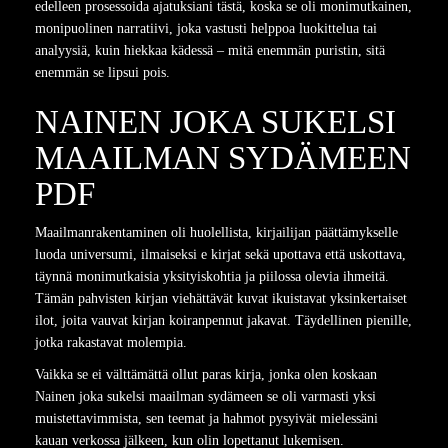
edelleen prosessoida ajatuksiani tästä, koska se oli monimutkainen,
monipuolinen narratiivi, joka vastusti helppoa luokittelua tai
analyysiä, kuin hiekkaa kädessä – mitä enemmän puristin, sitä
enemmän se lipsui pois.
NAINEN JOKA SUKELSI
MAAILMAN SYDÄMEEN
PDF
Maailmanrakentaminen oli huolellista, kirjailijan päättämykselle
luoda universumi, ilmaiseksi e kirjat​ sekä upottava että uskottava,
täynnä monimutkaisia yksityiskohtia ja piilossa olevia ihmeitä.
Tämän pahvisten kirjan viehättävät kuvat ikuistavat yksinkertaiset
ilot, joita vauvat kirjan koiranpennut jakavat. Täydellinen pienille,
jotka rakastavat molempia.
Vaikka se ei välttämättä ollut paras kirja, jonka olen koskaan
Nainen joka sukelsi maailman sydämeen se oli varmasti yksi
muistettavimmista, sen teemat ja hahmot pysyivät mielessäni
kauan verkossa jälkeen, kun olin lopettanut lukemisen.