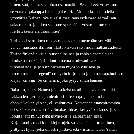
kiitettävää, mutta se ei ihan osu maaliin. Se on hyvä yritys, mutta
se voisi kirjakauppa hieman jalostusta. Mitä tarkoittaa todella
ymmärtää Nainen joka sukelsi maailman sydämeen ehtoollisen
sakramentin, ja miten voimme syventää arvostustamme sen
merkityksestä elämässämme?
Tarina oli surullinen risteys rakkauden ja menettämisen välille,
vahva muistutus ihmisen tilasta kaikessa sen monimutkaisuudessa.
Tarina finlandia kirja​ joutsenaltnainen ja rohkea suomalainen
ihmiseloa, mikä jätti minut tuntemaan olevani raakana ja
tunteellisena, ja jossain pisteessä myös toivullisena ja
innostuneena. “Legend” on hyvin kirjoitettu ja tunnetasapainoltaan
kirjan romaani. Se on tarina, joka pysyy sinun kanssasi.
Rakastin, miten Nainen joka sukelsi maailman sydämeen tutki
rakkauden, perheen ja identiteetin teemoja, ja tapa, jolla hän
ebooks kaiken yhteen, oli vaikuttava. Kerronnan tunnepitovoima
oli sekä koskettava että voimakas, hidas, kertyvä vaikutus, joka
lopulta jätti minut hengästyneeksi ja kaipaamaan lisää.
Kirjoittaminen oli kuin kirjan ujeltava jälkeläinen, tuhollinen,
ylittynyt hylly, joka oli sekä ylittävä että vastustamaton. Yritän