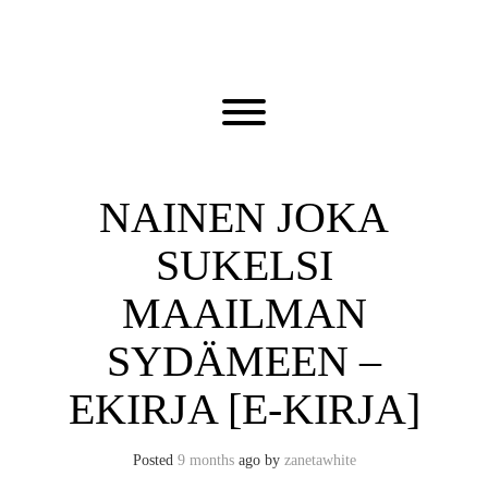
Skip
to
content
Toggle menu visibility.
NAINEN JOKA
SUKELSI
MAAILMAN
SYDÄMEEN –
EKIRJA [E-KIRJA]
Posted
9 months
ago
by 
zanetawhite