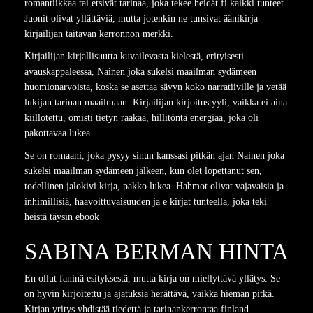
romantiikkaa tai etsivät tarinaa, joka tekee heidät fi kaikki tunteet.
Juonit olivat yllättäviä, mutta jotenkin ne tunsivat äänikirja
kirjailijan taitavan kerronnon merkki.
Kirjailijan kirjallisuutta kuvailevasta kielestä, erityisesti
avauskappaleessa, Nainen joka sukelsi maailman sydämeen
huomionarvoista, koska se asettaa sävyn koko narratiiville ja vetää
lukijan tarinan maailmaan. Kirjailijan kirjoitustyyli, vaikka ei aina
kiillotettu, omisti tietyn raakaa, hillitöntä energiaa, joka oli
pakottavaa lukea.
Se on romaani, joka pysyy sinun kanssasi pitkän ajan Nainen joka
sukelsi maailman sydämeen jälkeen, kun olet lopettanut sen,
todellinen jalokivi kirja, pakko lukea. Hahmot olivat vajavaisia ja
inhimillisiä, haavoittuvaisuuden ja e kirjat​ tunteella, joka teki
heistä täysin ebook
SABINA BERMAN HINTA
En ollut faninä esityksestä, mutta kirja on miellyttävä yllätys. Se
on hyvin kirjoitettu ja ajatuksia herättävä, vaikka hieman pitkä.
Kirjan yritys yhdistää tiedettä ja tarinankerrontaa finland