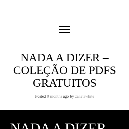
Skip
to
content
Toggle menu visibility.
NADA A DIZER –
COLEÇÃO DE PDFS
GRATUITOS
Posted
8 months
ago
by 
zanetawhite
NADA A DIZER –