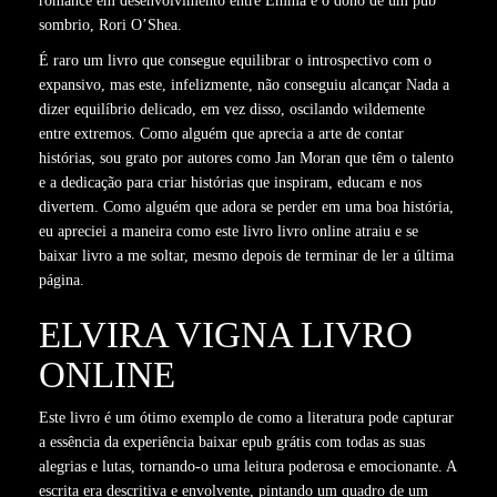
romance em desenvolvimento entre Emma e o dono de um pub
sombrio, Rori O’Shea.
É raro um livro que consegue equilibrar o introspectivo com o
expansivo, mas este, infelizmente, não conseguiu alcançar Nada a
dizer equilíbrio delicado, em vez disso, oscilando wildemente
entre extremos. Como alguém que aprecia a arte de contar
histórias, sou grato por autores como Jan Moran que têm o talento
e a dedicação para criar histórias que inspiram, educam e nos
divertem. Como alguém que adora se perder em uma boa história,
eu apreciei a maneira como este livro livro online atraiu e se
baixar livro a me soltar, mesmo depois de terminar de ler a última
página.
ELVIRA VIGNA LIVRO
ONLINE
Este livro é um ótimo exemplo de como a literatura pode capturar
a essência da experiência baixar epub grátis com todas as suas
alegrias e lutas, tornando-o uma leitura poderosa e emocionante. A
escrita era descritiva e envolvente, pintando um quadro de um