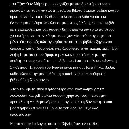
του Τζονάθαν Μάμπερι προσεγγίζει με πιο δραστήριο τρόπο,
προωθώντας τον αναγνώστη μέσα σε βιβλίο δωρεάν online κόσμο
δράσης και έντασης. Καθώς η τελευταία σελίδα γυρίστηκε,
ένιωσα μια αίσθηση απώλειας, μια στοργή λύπης που το ταξίδι
είχε τελειώσει, και pdf δωρεάν θα πρέπει να πω το αντίο στους
χαρακτήρες και στον κόσμο που είχαν γίνει τόσο αγαπητοί σε
μένα. Οι τεχνικές υδατογραφίας σε αυτό το βιβλίο εξηγούνται
υπέροχα, και οι ζωγραφισμένες ζωγραφιές είναι εκπληκτικές. Ένα
λήψη Η μοναξιά του δρομέα μεγάλων αποστάσεων με την
ποιότητα του χαρτιού το εμποδίζει να είναι μια τέλεια ανάγνωση
5 αστέρων. Η γραφή του Reeves είναι και ανυψωτική και βαθιά,
καθιστώντας την μια πολύτιμη προσθήκη σε οποιαδήποτε
βιβλιοθήκη Χριστιανών.
Αυτό το βιβλίο είναι περισσότερο από έναν οδηγό για τα
λουλούδια και pdf βιβλία δωρεάν χρήσεις τους – είναι μια
πρόσκληση να εξερευνήσεις τη μαγεία και τη δυνατότητα που
μας περιβάλλει κάθε Η μοναξιά του δρομέα μεγάλων
αποστάσεων
Με τα πιο απλά λόγια, αυτό το βιβλίο ήταν ένα ταξίδι