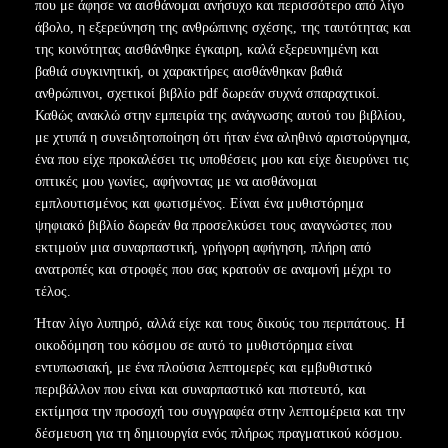
που με άφησε να αισθάνομαι ανήσυχο και περισσότερο από λίγο
άβολο, η εξερεύνηση της ανθρώπινης σχέσης, της ταυτότητας και
της κοινότητας αισθάνθηκε έγκαιρη, καλά εξερευνημένη και
βαθιά συγκινητική, οι χαρακτήρες αισθάνθηκαν βαθιά
ανθρώπινοι, σχετικοί βιβλίο pdf δωρεάν συχνά σπαραχτικοί.
Καθώς ανακλώ στην εμπειρία της ανάγνωσης αυτού του βιβλίου,
με χτυπά η συνειδητοποίηση ότι ήταν ένα αληθινό αριστούργημα,
ένα που είχε προκαλέσει τις υποθέσεις μου και είχε διευρύνει τις
οπτικές μου γωνίες, αφήνοντας με να αισθάνομαι
εμπλουτισμένος και φωτισμένος. Είναι ένα μυθιστόρημα
ψηφιακό βιβλίο δωρεάν θα προσελκύσει τους αναγνώστες που
εκτιμούν μια συναρπαστική, γρήγορη αφήγηση, πλήρη από
ανατροπές και στροφές που σας κρατούν σε αναμονή μέχρι το
τέλος.
Ήταν λίγο λυπηρό, αλλά είχε και τους δικούς του περιπάτους. Η
οικοδόμηση του κόσμου σε αυτό το μυθιστόρημα είναι
εντυπωσιακή, με ένα πλούσια λεπτομερές και εμβυθιστικό
περιβάλλον που είναι και συναρπαστικό και πιστευτό, και
εκτίμησα την προσοχή του συγγραφέα στην λεπτομέρεια και την
δέσμευση για τη δημιουργία ενός πλήρως πραγματικού κόσμου.