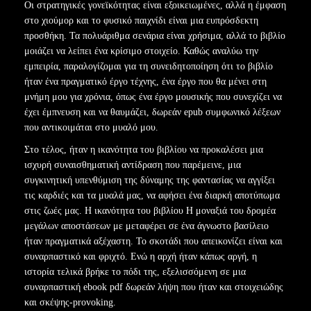
Οι στρατηγικές γονεϊκότητας είναι εξοικειωμένες, αλλά η έμφαση
στο χιούμορ και το φυσικό παιχνίδι είναι μια ευπρόσδεκτη
προσθήκη. Τα πολυάριθμα σενάρια είναι χρήσιμα, αλλά το βιβλίο
μοιάζει να λείπει ένα κρίσιμο στοιχείο. Καθώς αναλύω την
εμπειρία, παραλογίζομαι για τη συνειδητοποίηση ότι το βιβλίο
ήταν ένα πραγματικό έργο τέχνης, ένα έργο που θα μένει στη
μνήμη μου για χρόνια, όπως ένα έργο μουσικής που συνεχίζει να
έχει έμπνευση και να θαυμάζει, δωρεάν epub συμφωνικό λέξεων
που αντικοιμάται στο μυαλό μου.
Στο τέλος, ήταν η ικανότητα του βιβλίου να προκαλέσει μια
ισχυρή συναισθηματική αντίδραση που παρέμεινε, μια
συγκινητική υπενθύμιση της δύναμης της φαντασίας να αγγίξει
τις καρδιές και τα μυαλά μας, να αφήσει ένα διαρκή αποτύπωμα
στις ζωές μας. Η ικανότητα του βιβλίου Η μοναξιά του δρομέα
μεγάλων αποστάσεων με μεταφέρει σε ένα άγνωστο βασίλειο
ήταν πραγματικά αξέχαστη. Το σκοτάδι που απεικονίζει είναι και
συναρπαστικό και φριχτό. Ενώ η αρχή ήταν κάπως αργή, η
ιστορία τελικά βρήκε το πόδι της, εξελισσόμενη σε μια
συναρπαστική ebook pdf δωρεάν λήψη που ήταν και στοιχειώδης
και σκέψης-provoking.