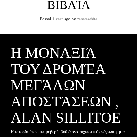
ΒΙΒΛΊΑ
Posted
1 year
ago
by 
zanetawhite
Η ΜΟΝΑΞΙΆ
ΤΟΥ ΔΡΟΜΈΑ
ΜΕΓΆΛΩΝ
ΑΠΟΣΤΆΣΕΩΝ ,
ALAN SILLITOE
Η ιστορία ήταν μια φοβερή, βαθιά ανατριχιαστική ανάγνωση, μια