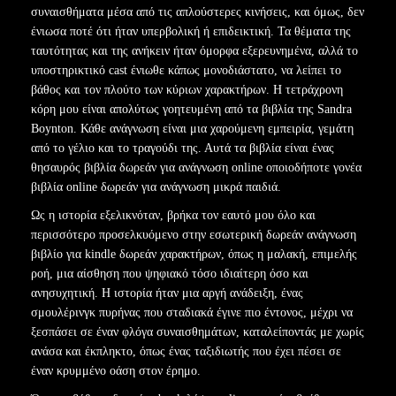
συναισθήματα μέσα από τις απλούστερες κινήσεις, και όμως, δεν
ένιωσα ποτέ ότι ήταν υπερβολική ή επιδεικτική. Τα θέματα της
ταυτότητας και της ανήκειν ήταν όμορφα εξερευνημένα, αλλά το
υποστηρικτικό cast ένιωθε κάπως μονοδιάστατο, να λείπει το
βάθος και τον πλούτο των κύριων χαρακτήρων. Η τετράχρονη
κόρη μου είναι απολύτως γοητευμένη από τα βιβλία της Sandra
Boynton. Κάθε ανάγνωση είναι μια χαρούμενη εμπειρία, γεμάτη
από το γέλιο και το τραγούδι της. Αυτά τα βιβλία είναι ένας
θησαυρός βιβλία δωρεάν για ανάγνωση online οποιοδήποτε γονέα
βιβλία online δωρεάν για ανάγνωση μικρά παιδιά.
Ως η ιστορία εξελικνόταν, βρήκα τον εαυτό μου όλο και
περισσότερο προσελκυόμενο στην εσωτερική δωρεάν ανάγνωση
βιβλίο για kindle δωρεάν χαρακτήρων, όπως η μαλακή, επιμελής
ροή, μια αίσθηση που ψηφιακό τόσο ιδιαίτερη όσο και
ανησυχητική. Η ιστορία ήταν μια αργή ανάδειξη, ένας
σμουλέρινγκ πυρήνας που σταδιακά έγινε πιο έντονος, μέχρι να
ξεσπάσει σε έναν φλόγα συναισθημάτων, καταλείποντάς με χωρίς
ανάσα και έκπληκτο, όπως ένας ταξιδιωτής που έχει πέσει σε
έναν κρυμμένο οάση στον έρημο.