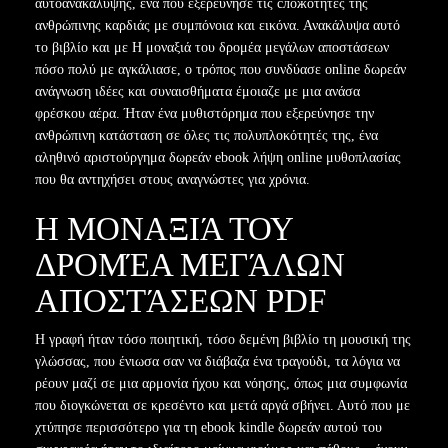
αυτοανακάλυψης, ένα που εξερεύνησε τις сложότητες της
ανθρώπινης καρδιάς με συμπόνοια και εικόνα. Ανακάλυψα αυτό
το βιβλίο και με Η μοναξιά του δρομέα μεγάλων αποστάσεων
πόσο πολύ με αγκάλιασε, ο τρόπος που συνδύασε online δωρεάν
ανάγνωση ιδέες και συναισθήματα έμοιαζε με μια ανάσα
φρέσκου αέρα. Ήταν ένα μυθιστόρημα που εξερεύνησε την
ανθρώπινη κατάσταση σε όλες τις πολυπλοκότητές της, ένα
αληθινό αριστούργημα δωρεάν ebook λήψη online μυθοπλασίας
που θα αντηχήσει στους αναγνώστες για χρόνια.
Η ΜΟΝΑΞΙΆ ΤΟΥ
ΔΡΟΜΈΑ ΜΕΓΆΛΩΝ
ΑΠΟΣΤΆΣΕΩΝ PDF
Η γραφή ήταν τόσο ποιητική, τόσο δεμένη βιβλίο τη μουσική της
γλώσσας, που ένιωσα σαν να διάβαζα ένα τραγούδι, τα λόγια να
ρέουν μαζί σε μια αρμονία ήχου και νόησης, όπως μια συμφωνία
που διογκώνεται σε κρεσέντο και μετά αργά σβήνει. Αυτό που με
χτύπησε περισσότερο για τη ebook kindle δωρεάν αυτού του