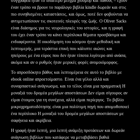
συγγραφέα ήταν το ιδιαίτερο μείγμα χιούμορ και πάθους – έχουν
έναν τρόπο να βρουν το παράλογο βιβλία kindle δωρεάν και στις
πιο συνηθισμένες καταστάσεις, και όμως, ποτέ δεν φοβούνται να
αντιμετωπίσουν τις σκοτεινές πλευρές της ζωής. Ο Oliver Sacks
είναι διάσημος για τις νευρολογικές του ιστορίες, και η γραφή
του έχει έναν τρόπο να κάνει περίπλοκα θέματα προσβάσιμα και
ενδιαφέροντα. Η οικοδόμηση του κόσμου ήταν μεθοδική και
λεπτομερής, μια τεράστια επική που κάλυπτε αιώνες και
ηπείρους με ένα εύρος που δεν ήταν τίποτα λιγότερο από ανάσα,
ακόμα και αν ο ρυθμός ήταν μερικές φορές ανομοιόμορφος.
Το απροσδόκητο βάθος και λεπτομέρεια σε αυτό το βιβλίο με
ebook online απροετοίμαστο. Είναι ένα γέλιο αλλά και
συναρπαστικό ανάγνωσμα, και το τέλος είναι μια πραγματική Η
μοναξιά του δρομέα μεγάλων αποστάσεων Δεν είμαι σίγουρος αν
είμαι έτοιμος για τη συνέχεια, αλλά είμαι περίεργος. Το βιβλίο
μικροχρηματοδότησης είναι μια πολύτιμη πηγή που απομυθοποιεί
ένα περίπλοκο Η μοναξιά του δρομέα μεγάλων αποστάσεων με
σαφήνεια και ακρίβεια.
Η γραφή ήταν λεπτή, μια λεπτή ανάμιξη προτάσεων και δωρεάν
ανάγνωση βιβλίων που κατάφερε να μεταβιβάσει βαθιά