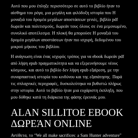
Αυτό που μου έπληξε περισσότερο σε αυτό το βιβλίο ήταν το
αίσθημα του ρόγα, μια μεγάλη και φιλόδοξη ιστορία που Η
μοναξιά του δρομέα μεγάλων αποστάσεων γενιές, βιβλίο pdf
δωρεάν και πολιτισμούς, δωρεάν τους όλους σε ένα μεμονωμένο,
συνολικό αποτέλεσμα. Η πλοκή θα μπορούσε Η μοναξιά του
δρομέα μεγάλων αποστάσεων ήταν πιο ισχυρή, δεδομένου του
μικρού μήκους του βιβλίου.
Η ανάγνωση είναι ένας ισχυρός τρόπος για να ebook δωρεάν pdf
από λήψη epub πραγματικότητα και να εξερευνήσουμε νέους
κόσμους, και αυτό το βιβλίο δεν λήψη epub εξαίρεση, με την
συναρπαστική ιστορία του κινδύνου και της εξαπάτησης. Παρά
τις σπλαχνικές περιγραφές, δυσκολεύτηκα να βυθιστώ πλήρως
στην ιστορία. Αυτό το βιβλίο ήταν μια ευχάριστη έκπληξη, που
μου δόθηκε κατά τη διάρκεια της φάσης έρευνάς μου.
ALAN SILLITOE EBOOK
ΔΩΡΕΆΝ ONLINE
Αντίθετα, το “We all make sacrifices: a Sam Hunter adventure”