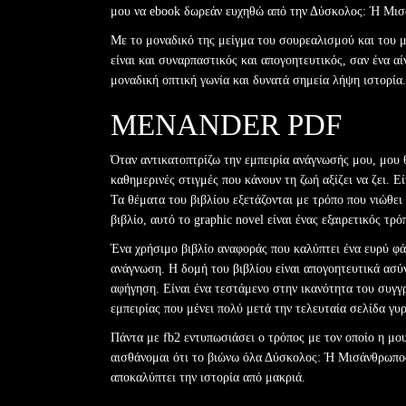
μου να ebook δωρεάν ευχηθώ από την Δύσκολος: Ή Μι
Με το μοναδικό της μείγμα του σουρεαλισμού και του μ
είναι και συναρπαστικός και απογοητευτικός, σαν ένα αί
μοναδική οπτική γωνία και δυνατά σημεία λήψη ιστορία.
MENANDER PDF
Όταν αντικατοπτρίζω την εμπειρία ανάγνωσής μου, μου 
καθημερινές στιγμές που κάνουν τη ζωή αξίζει να ζει. Ε
Τα θέματα του βιβλίου εξετάζονται με τρόπο που νιώθει
βιβλίο, αυτό το graphic novel είναι ένας εξαιρετικός τρ
Ένα χρήσιμο βιβλίο αναφοράς που καλύπτει ένα ευρύ φά
ανάγνωση. Η δομή του βιβλίου είναι απογοητευτικά ασύ
αφήγηση. Είναι ένα τεστάμενο στην ικανότητα του συγγρ
εμπειρίας που μένει πολύ μετά την τελευταία σελίδα γυρ
Πάντα με fb2 εντυπωσιάσει ο τρόπος με τον οποίο η μου
αισθάνομαι ότι το βιώνω όλα Δύσκολος: Ή Μισάνθρωπος
αποκαλύπτει την ιστορία από μακριά.