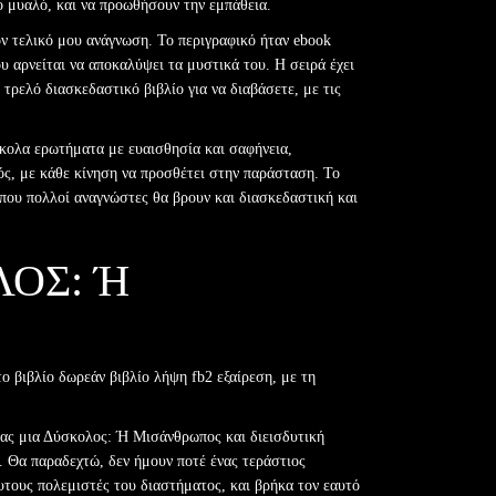
το μυαλό, και να προωθήσουν την εμπάθεια.
τον τελικό μου ανάγνωση. Το περιγραφικό ήταν ebook
 αρνείται να αποκαλύψει τα μυστικά του. Η σειρά έχει
τρελό διασκεδαστικό βιβλίο για να διαβάσετε, με τις
ύσκολα ερωτήματα με ευαισθησία και σαφήνεια,
ός, με κάθε κίνηση να προσθέτει στην παράσταση. Το
 που πολλοί αναγνώστες θα βρουν και διασκεδαστική και
ΟΣ: Ή
το βιβλίο δωρεάν βιβλίο λήψη fb2 εξαίρεση, με τη
ντας μια Δύσκολος: Ή Μισάνθρωπος και διεισδυτική
. Θα παραδεχτώ, δεν ήμουν ποτέ ένας τεράστιος
υτους πολεμιστές του διαστήματος, και βρήκα τον εαυτό