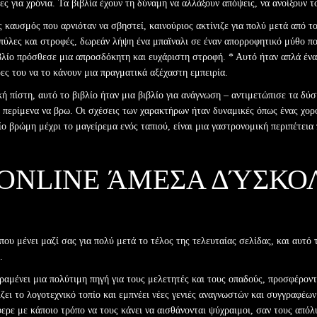
ες για χρόνια. Τα βιβλία έχουν τη δύναμη να αλλάξουν απόψεις, να ανοίξουν 
ς καυσμός που αρνιόταν να σβηστεί, καινούριος ακτίνιζε για πολύ μετά από 
πύλες και στροφές, δωρεάν λήψη ένα μπαϊναλι σε έναν απορροφητικό μύθο που
βιβλίο πρόσθεσε μια απροσδόκητη και ευχάριστη στροφή. * Αυτό ήταν απλά ένα 
ες του να το κάνουν μια πραγματικά αξέχαστη εμπειρία.
ική πίστη, αυτό το βιβλίο ήταν μια βιβλίο για ανάγνωση – αντιμετώπισε τα δ
 περίμενα να βρω. Οι σχέσεις των χαρακτήρων ήταν δυναμικές όπως ένας χορ
ίο βρώμη μέχρι το μαγείρεμα ενός ταπιού, είναι μια γαστρονομική περιπέτεια
 ONLINE ΆΜΕΣΑ ΔΎΣΚΟΛ
που μένει μαζί σας για πολύ μετά το τέλος της τελευταίας σελίδας, και αυτό 
.
αραμένει μια πολύτιμη πηγή για τους μελετητές και τους οπαδούς, προσφέρο
ει το λογοτεχνικό τοπίο και εμπνέει νέες γενιές αναγνωστών και συγγραφέων
ερε με κάποιο τρόπο να τους κάνει να αισθάνονται ψύχραιμοι, σαν τους απόλ