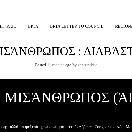
HT RAIL
BRTA
BRTA LETTER TO COUNCIL
REGION
ΙΣΆΝΘΡΩΠΟΣ : ΔΙΑΒΆ
Posted
11 months
ago
by 
zanetawhite
 ΜΙΣΆΝΘΡΩΠΟΣ (ΆΠ
ασης, αλλά μπορεί επίσης να είναι μια μορφή αλήθειας. Όπως είπε ο Λάρι Μα