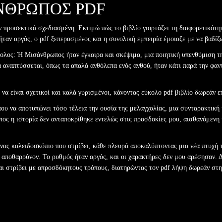
ΝΘΡΩΠΟΣ PDF
 προσεκτικά σχεδιασμένη. Εκτιμώ πώς το βιβλίο γιορτάζει τη διαφορετικότη
 ήταν αργός, ο pdf ξεπερασμένος και η συνολική εμπειρία έμοιαζε με να βαδί
λος: Ή Μισάνθρωπος ήταν έγκαιρα και σκέψιμα, μια ποιητική υπενθύμιση τ
 αναπτύσσεται, όπως τα απαλά ανθόλεπα ενός ανθού, ήταν κάτι παρά την φαντ
να είναι σχετικοί και καλά γυρισμένοι, κάνοντας εύκολο pdf βιβλίο δωρεάν ε
 που να αποτυπώνει τόσο τέλεια την ουσία της μελαγχολίας, μια συνταρακτική
ος η ιστορία δεν ανταποκρίθηκε εντελώς στις προσδοκίες μου, αισθανόμενη
ένας καλειδοσκόπιο που στρίβει, κάθε πλευρά αποκαλύπτοντας μια νέα πτυχή
ο αποθαρρύνον. Το ρυθμός ήταν αργός, και οι χαρακτήρες δεν μου αρέσησαν. Δ
αι στρίβει με απροσδόκητους τρόπους, διατηρώντας τον pdf λήψη δωρεάν στη