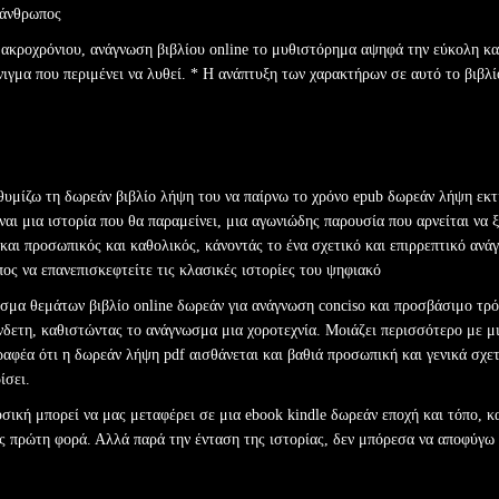
σάνθρωπος
ακροχρόνιου, ανάγνωση βιβλίου online το μυθιστόρημα αψηφά την εύκολη κα
νιγμα που περιμένει να λυθεί. * Η ανάπτυξη των χαρακτήρων σε αυτό το βιβλίο
θυμίζω τη δωρεάν βιβλίο λήψη του να παίρνω το χρόνο epub δωρεάν λήψη εκτ
ίναι μια ιστορία που θα παραμείνει, μια αγωνιώδης παρουσία που αρνείται να 
 και προσωπικός και καθολικός, κάνοντάς το ένα σχετικό και επιρρεπτικό αν
όπος να επανεπισκεφτείτε τις κλασικές ιστορίες του ψηφιακό
σμα θεμάτων βιβλίο online δωρεάν για ανάγνωση conciso και προσβάσιμο τρόπ
νδετη, καθιστώντας το ανάγνωσμα μια χοροτεχνία. Μοιάζει περισσότερο με 
αφέα ότι η δωρεάν λήψη pdf αισθάνεται και βαθιά προσωπική και γενικά σχετ
ίσει.
σική μπορεί να μας μεταφέρει σε μια ebook kindle δωρεάν εποχή και τόπο, κα
 πρώτη φορά. Αλλά παρά την ένταση της ιστορίας, δεν μπόρεσα να αποφύγω