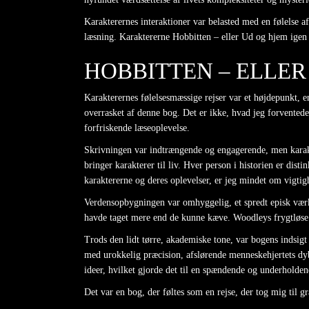
Karakterernes interaktioner var belasted med en følelse a
læsning. Karaktererne Hobbitten – eller Ud og hjem igen 
HOBBITTEN – ELLER
Karakterernes følelsesmæssige rejser var et højdepunkt, e
overrasket af denne bog. Det er ikke, hvad jeg forvented
forfriskende læseoplevelse.
Skrivningen var indtrængende og engagerende, men karakt
bringer karakterer til liv. Hver person i historien er dis
karaktererne og deres oplevelser, er jeg mindet om vigtig
Verdensopbygningen var omhyggelig, et spredt episk værk
havde taget mere end de kunne kæve. Woodleys frygtløse til
Trods den lidt tørre, akademiske tone, var bogens indsig
med urokkelig præcision, afslørende menneskehjertets dybd
ideer, hvilket gjorde det til en spændende og underholden
Det var en bog, der føltes som en rejse, der tog mig til 