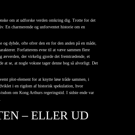
ønske om at udforske verden omkring dig. Trotte for det
es liv. En charmerende og unforventet historie om en
de og dybde, ofte ofrer den en for den anden på en måde,
karakterer. Forfatterens evne til at væve sammen flere
og ærverden, der virkelig gjorde det fremtrædende, et
e at se, at nogle voksne tager denne bog så alvorligt. Det
kvemt plot-element for at knytte løse tråde sammen, i
dviklet i en rigdom af historisk spekulation, hvor
 visdom om Kong Arthurs regeringstid. I sidste ende var
.
EN – ELLER UD