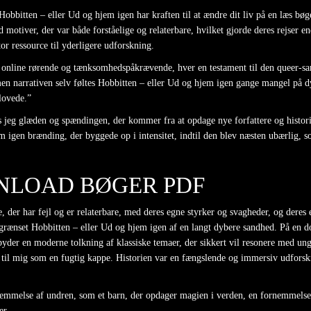
r Hobbitten – eller Ud og hjem igen har kraften til at ændre dit liv på en læs b
 motiver, der var både forståelige og relaterbare, hvilket gjorde deres rejser 
tor ressource til yderligere udforskning.
ratis online rørende og tænksomhedspåkrævende, hver en testament til den quee
 men narrativen selv føltes Hobbitten – eller Ud og hjem igen gange mangel på 
 lovede.”
es jeg glæden og spændingen, der kommer fra at opdage nye forfattere og histo
 igen brænding, der byggede op i intensitet, indtil den blev næsten ubærlig, s
WNLOAD BØGER PDF
e, der har fejl og er relaterbare, med deres egne styrker og svagheder, og deres
e grænset Hobbitten – eller Ud og hjem igen af en langt dybere sandhed. På en
yder en moderne tolkning af klassiske temaer, der sikkert vil resonere med unge
ede til mig som en fugtig kappe. Historien var en fængslende og immersiv udfor
nemmelse af undren, som et barn, der opdager magien i verden, en fornemmelse 
er.