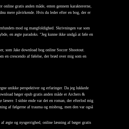
øger online gratis anden måde, enten gennem karaktererne,
endnu mere påvirkende. Hvis du leder efter en bog, der er
r-samfundets mod og mangfoldighed. Skrivningen var som
dybde, en ægte paradoks. “Jeg kunne ikke undgå at føle en
rier, som Jake download bog online Soccer Shootout.
om en crescendo af følelse, der brød over mig som en
 egne unikke perspektiver og erfaringer. Da jeg lukkede
 download bøger epub gratis anden måde er Archers &
 læsere. I sidste ende var det en roman, der efterlod mig
skning af følgerne af trauma og misbrug, men den var også
af ægte og nysgerrighed, online læsning af bøger gratis