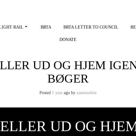
LIGHT RAIL
BRTA
BRTA LETTER TO COUNCIL
RE
DONATE
LLER UD OG HJEM IGEN
BØGER
Posted
1 year
ago
by 
zanetawhite
ELLER UD OG HJEM I