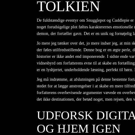
TOLKIEN
De fuldstændige eventyr om Snugglepot og Cuddlepie er en
noget forudsigelige plot føltes karakterernes emotionelle 
demon, der fortæller gavn. Det er en unik og fornøjelig l
Jo mere jeg tænker over det, jo mere indser jeg, at min 
der føles utilfredsstillende. Denne bog er en ægte perle, 
historier er ikke andet end imponerende. I sidste ende va
vidnesbyrd om forfatterens evne til at skabe en fortællin
er en lyshjertet, underholdende læsning, perfekt til bør
Jeg må indrømme, at afslutningen på denne bestemte fortæl
stedet for at lægge anstrengelser i at skabe en mere tilfr
forfatterens overbevisende argumenter vævede en overbevi
det ikke destinationen, der betød noget, men rejsen, den
UDFORSK DIGITA
OG HJEM IGEN