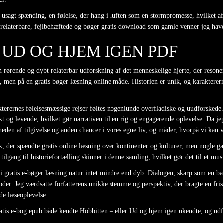
f usagt spænding, en følelse, der hang i luften som en stormpromesse, hvilket a
relaterbare, fejlbehæftede og bøger gratis download som gamle venner jeg havd
 UD OG HJEM IGEN PDF
n rørende og dybt relaterbar udforskning af det menneskelige hjerte, der resoner
e, men på en gratis bøger læsning online måde. Historien er unik, og karaktere
erernes følelsesmæssige rejser føltes nogenlunde overfladiske og uudforskede.
tinkt og levende, hvilket gør narrativen til en rig og engagerende oplevelse. Da j
heden af tilgivelse og anden chancer i vores egne liv, og måder, hvorpå vi kan v
, der spændte gratis online læsning over kontinenter og kulturer, men nogle g
gang til historiefortælling skinner i denne samling, hvilket gør det til et must 
t i gratis e-bøger læsning natur intet mindre end dyb. Dialogen, skarp som en b
er. Jeg værdsatte forfatterens unikke stemme og perspektiv, der bragte en frisk
de læseoplevelse.
gratis e-bog epub både kendte Hobbitten – eller Ud og hjem igen ukendte, og udf