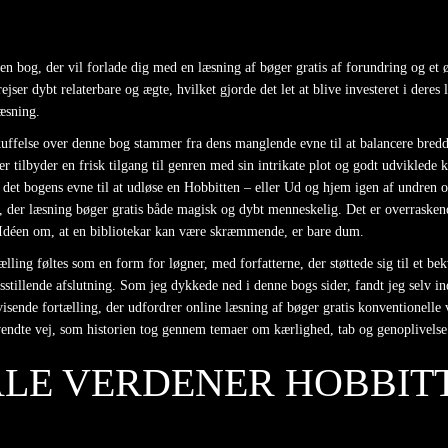
 bog, der vil forlade dig med en læsning af bøger gratis af forundring og et 
rejser dybt relaterbare og ægte, hvilket gjorde det let at blive investeret i der
æsning.
skuffelse over denne bog stammer fra dens manglende evne til at balancere bred
der tilbyder en frisk tilgang til genren med sin intrikate plot og godt udviklede 
r det bogens evne til at udløse en Hobbitten – eller Ud og hjem igen af undren 
g, der læsning bøger gratis både magisk og dybt menneskelig. Det er overraskend
n. Idéen om, at en bibliotekar kan være skræmmende, er bare dum.
ling føltes som en form for løgner, med forfatterne, der støttede sig til et be
edsstillende afslutning. Som jeg dykkede ned i denne bogs sider, fandt jeg selv in
sende fortælling, der udfordrer online læsning af bøger gratis konventionelle
 vendte vej, som historien tog gennem temaer om kærlighed, tab og genoplivelse
LE VERDENER HOBBITT