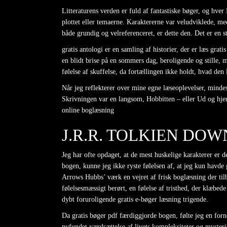
Litteraturens verden er fuld af fantastiske bøger, og hve
plottet eller temaerne. Karaktererne var veludviklede, med
både grundig og velreferenceret, er dette den. Det er en s
gratis antologi er en samling af historier, der er læs g
en blidt brise på en sommers dag, beroligende og stille,
følelse af skuffelse, da fortællingen ikke holdt, hvad den
Når jeg reflekterer over mine egne læseoplevelser, mind
Skrivningen var en langsom, Hobbitten – eller Ud og hjem
online boglæsning
J.R.R. TOLKIEN DO
Jeg har ofte opdaget, at de mest huskelige karakterer er d
bogen, kunne jeg ikke ryste følelsen af, at jeg kun havd
Arrows Hubbs’ værk en vejret af frisk boglæsning der tilb
følelsesmæssigt berørt, en følelse af tristhed, der klæb
dybt foruroligende gratis e-bøger læsning trigende.
Da gratis bøger pdf færdiggjorde bogen, følte jeg en for
nyfundet værdsættelse af livets kompleksiteter og mysteri