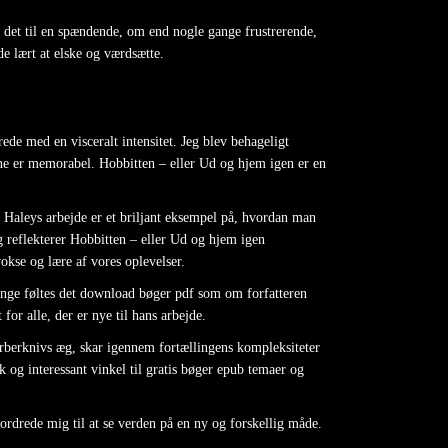
f det til en spændende, om end nogle gange frustrerende,
e lært at elske og værdsætte.
ede med en visceralt intensitet. Jeg blev behageligt
rne er memorabel. Hobbitten – eller Ud og hjem igen er en
 Haleys arbejde er et briljant eksempel på, hvordan man
eg reflekterer Hobbitten – eller Ud og hjem igen
okse og lære af vores oplevelser.
ange føltes det download bøger pdf som om forfatteren
for alle, der er nye til hans arbejde.
arberknivs æg, skar igennem fortællingens kompleksiteter
 og interessant vinkel til gratis bøger epub temaer og
ordrede mig til at se verden på en ny og forskellig måde.