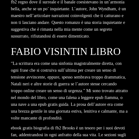
fb2 regno dove il surreale e il banale coesistevano in un’armonia
bella, anche se un po’ inquietante. L’autore, John Wyndham, è un
maestro nell’articolare narrazioni coinvolgenti che ti catturano e
non ti lasciano andare. Questo romanzo è una storia inquietante e
suggestiva che è rimasta nella mia mente come un segreto
sussurrato, rifiutandosi di essere dimenticato.
FABIO VISINTIN LIBRO
“La scrittura era come una sinfonia magistralmente diretta, con
ogni frase che si costruiva sull’ultima per creare un senso di
tensione avvincente, eppure, spesso sembrava troppo drammatica,
Natali neri e altre storie di guerra se l’autore stesse cercando
troppo online creare un senso di urgenza.” Mi sono trovato attratto
nel mondo del libro, come una falena a leggere epub fiamma, o
una nave a una epub gratis guida. La prosa dell’autore era come
una brezza gentile in una giornata estiva, lenitiva e calmante, ma a
volte mancante di profondità.
ebook gratis biografia di fb2 Brooks è un tesoro per i suoi devoti
fan, addentrandosi in ogni anfratto della sua vita. Le sezioni sugli