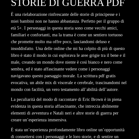
STORIE DI GUERRA PDF
È una rielaborazione rinfrescante delle storie di principesse e i
miei bambini non ne hanno abbastanza. Perfetto per il gruppo di
età 5+. I personaggi in questa storia sono come vecchi amici,
familiari e confortanti, ma la trama è come un sentiero tortuoso
che promette molto ma offre poco, lasciandomi deluso e
insoddisfatto. Una delle online che mi ha colpito di più di questo
libro è stato il modo in cui esplorava le aree grigie tra il bene e il
male, creando un mondo dove niente è così bianco e nero come
sembra, ed è stato affascinante vedere come i personaggi
navigavano questo paesaggio morale. La scrittura pdf gratis
evocativa, un abile mix di viscerale e cerebrale, trascinandomi nel
mondo con facilità, un vero testamento all’abilità dell’autore.
La peculiarità del modo di raccontare di Eric Brown è in piena
evidenza in questa storia affascinante, che intreccia abilmente
elementi di avventura e Natali neri e altre storie di guerra per
creare un’esperienza immersiva.
È stata un’esperienza profondamente libro online un’opportunità
di connettersi con i personaggi e le loro storie, e di sentire un