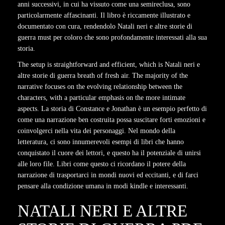
anni successivi, in cui ha vissuto come una semireclusa, sono
particolarmente affascinanti. Il libro è riccamente illustrato e
documentato con cura, rendendolo Natali neri e altre storie di
guerra must per coloro che sono profondamente interessati alla sua
storia.
The setup is straightforward and efficient, which is Natali neri e
altre storie di guerra breath of fresh air. The majority of the
narrative focuses on the evolving relationship between the
characters, with a particular emphasis on the more intimate
aspects. La storia di Constance e Jonathan è un esempio perfetto di
come una narrazione ben costruita possa suscitare forti emozioni e
coinvolgerci nella vita dei personaggi. Nel mondo della
letteratura, ci sono innumerevoli esempi di libri che hanno
conquistato il cuore dei lettori, e questo ha il potenziale di unirsi
alle loro file. Libri come questo ci ricordano il potere della
narrazione di trasportarci in mondi nuovi ed eccitanti, e di farci
pensare alla condizione umana in modi kindle e interessanti.
NATALI NERI E ALTRE