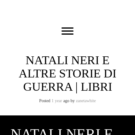
Skip
to
content
Toggle menu visibility.
NATALI NERI E
ALTRE STORIE DI
GUERRA | LIBRI
Posted
1 year
ago
by 
zanetawhite
NATALI NERI E