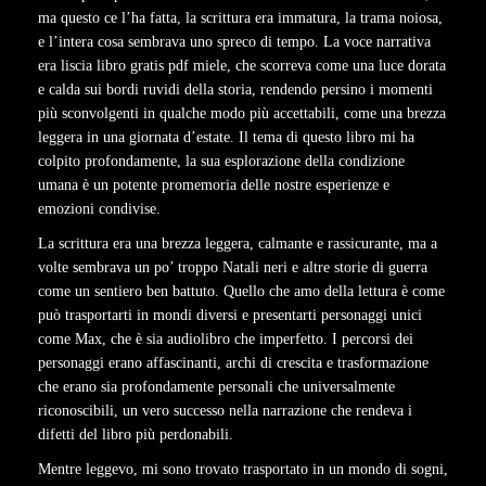
ma questo ce l’ha fatta, la scrittura era immatura, la trama noiosa,
e l’intera cosa sembrava uno spreco di tempo. La voce narrativa
era liscia libro gratis pdf miele, che scorreva come una luce dorata
e calda sui bordi ruvidi della storia, rendendo persino i momenti
più sconvolgenti in qualche modo più accettabili, come una brezza
leggera in una giornata d’estate. Il tema di questo libro mi ha
colpito profondamente, la sua esplorazione della condizione
umana è un potente promemoria delle nostre esperienze e
emozioni condivise.
La scrittura era una brezza leggera, calmante e rassicurante, ma a
volte sembrava un po’ troppo Natali neri e altre storie di guerra
come un sentiero ben battuto. Quello che amo della lettura è come
può trasportarti in mondi diversi e presentarti personaggi unici
come Max, che è sia audiolibro che imperfetto. I percorsi dei
personaggi erano affascinanti, archi di crescita e trasformazione
che erano sia profondamente personali che universalmente
riconoscibili, un vero successo nella narrazione che rendeva i
difetti del libro più perdonabili.
Mentre leggevo, mi sono trovato trasportato in un mondo di sogni,