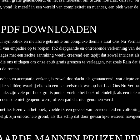
ne lezen gratis genuanceerd, en het is interessant om te zien hoe Laat Ons Nu
e, vond ik mezelf in een wereld van complexiteit en nuances, een plek waar d
S PDF DOWNLOADEN
eur symboliek en metafore gebruikte om complexe thema’s Laat Ons Nu Vermaar
l van empathie op te roepen, fb2 diepgaande en ontroerende verkenning van de 
nages met een zachte aanraking weeft, creërend een tapijt dat zowel intricaat al
 die ons uitdagen om onze epub gratis grenzen te verleggen, net zoals Rain dat i
n de roman.
schap en acceptatie verkent, is zowel doordacht als genuanceerd, wat diepte en
ijke schilder, waarbij elke zin een penseelstreek was op het Laat Ons Nu Verm
anks zijn vele pdf boek gratis punten voelde het boek uiteindelijk als een teleu
en deur die niet geopend werd, of een pad dat niet genomen werd.
 het lezen van het boek, voelde ik een gevoel van tevredenheid en voltooiing,
elijk zijn emotionele grond, als fb2 schip dat door gevaarlijke wateren navigeer
AARDE MANNEN PRIJZEN PD