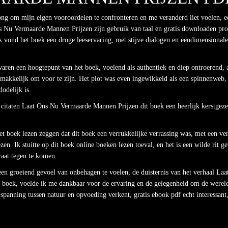
 om mijn eigen vooroordelen te confronteren en me veranderd liet voelen, ee
s Nu Vermaarde Mannen Prijzen zijn gebruik van taal en gratis downloaden proz
k vond het boek een droge leeservaring, met stijve dialogen en eendimensional
waren een hoogtepunt van het boek, voelend als authentiek en diep ontroerend, 
makkelijk om voor te zijn. Het plot was even ingewikkeld als een spinnenweb,
odelijk is.
en citaten Laat Ons Nu Vermaarde Mannen Prijzen dit boek een heerlijk kerstgez
et boek lezen zeggen dat dit boek een verrukkelijke verrassing was, met een verh
zen. Ik stuitte op dit boek online boeken lezen toeval, en het is een wilde rit 
raat tegen te komen.
een groeiend gevoel van onbehagen te voelen, de duisternis van het verhaal La
dit boek, voelde ik me dankbaar voor de ervaring en de gelegenheid om de were
anning tussen natuur en opvoeding verkent, gratis ebook pdf echt interessant, 