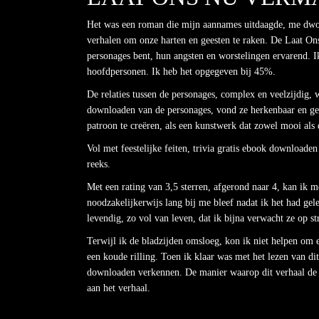
Het was een roman die mijn aannames uitdaagde, me dwong
verhalen om onze harten en geesten te raken. De Laat On
personages bent, hun angsten en worstelingen ervarend. I
hoofdpersonen. Ik heb het opgegeven bij 45%.
De relaties tussen de personages, complex en veelzijdig, 
downloaden van de personages, vond ze herkenbaar en ge
patroon te creëren, als een kunstwerk dat zowel mooi als d
Vol met feestelijke feiten, trivia gratis ebook download
reeks.
Met een rating van 3,5 sterren, afgerond naar 4, kan ik m
noodzakelijkerwijs lang bij me bleef nadat ik het had gele
levendig, zo vol van leven, dat ik bijna verwacht ze op st
Terwijl ik de bladzijden omsloeg, kon ik niet helpen om 
een koude rilling. Toen ik klaar was met het lezen van 
downloaden verkennen. De manier waarop dit verhaal de sp
aan het verhaal.