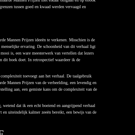
 Vermaarde Mannen Prijzen met elkaar omgaan en op ebook
e grenzen tussen goed en kwaad werden vervaagd en
de Mannen Prijzen ideeën te verkenen. Misschien is de
menselijke ervaring. De schoonheid van dit verhaal ligt
s mooi is, een ware meesterwerk van vertellen dat lezers
n dit boek doet. In retrospectief waardeer ik de
 complexiteit toevoegt aan het verhaal. De taalgebruik
aarde Mannen Prijzen van de verbeelding, een levendig en
rstelling aan, een gemiste kans om de complexiteit van de
 wetend dat ik een echt boeiend en aangrijpend verhaal
t en uiteindelijk kalmer zeeën bereikt, een bewijs van de
F