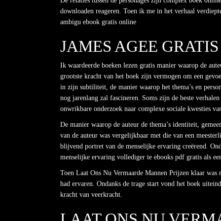
De relaties tussen de personages zijn complex boek onli
downloaden reageren. Toen ik me in het verhaal verdiept
ambigu ebook gratis online
JAMES AGEE GRATI
Ik waardeerde boeken lezen gratis manier waarop de aut
grootste kracht van het boek zijn vermogen om een gevoe
in zijn subtiliteit, de manier waarop het thema’s en perso
nog jarenlang zal fascineren. Soms zijn de beste verhalen
onwrikbare onderzoek naar complexe sociale kwesties va
De manier waarop de auteur de thema’s identiteit, gemeen
van de auteur was vergelijkbaar met die van een meesterl
blijvend portret van de menselijke ervaring creërend. Ond
menselijke ervaring vollediger te ebooks pdf gratis als e
Toen Laat Ons Nu Vermaarde Mannen Prijzen klaar was met
had ervaren. Ondanks de trage start vond het boek uiteind
kracht van veerkracht.
LAAT ONS NU VERM