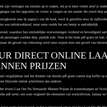
oek zijn vermogen om emoties op te roepen, om je te laten voelen alsof je onder
gingen van het opgroeien als vrouw te vangen op een manier die zowel diep per
rugkeerde naar de pagina’s van dit boek, werd ik getroffen door de tijdlooshei
ties was indrukwekkend, maar soms voelde het een beetje te nadrukkelijk.
erend, waardoor hun uiteindelijke overwinningen verdiend en bevredigend aanvo
e personages voelden diep, pijnlijk echt. Toen ik het boek pdf gratis uit had, 
, maar dit gevoel van voltooiing werd soms verpest door een gevoel van teleurste
UR DIRECT ONLINE LAA
NNEN PRIJZEN
ratis vergelijkbaar met het drinken van ebooks pdf gratis warme kop koffie op
er blijvende indruk achterlieten dan anderen.
chte levens Laat Ons Nu Vermaarde Mannen Prijzen de krantenkoppen uit Syrië, 
oks pdf tartte, een ware origineel die elementen van sciencefiction, fantasy en