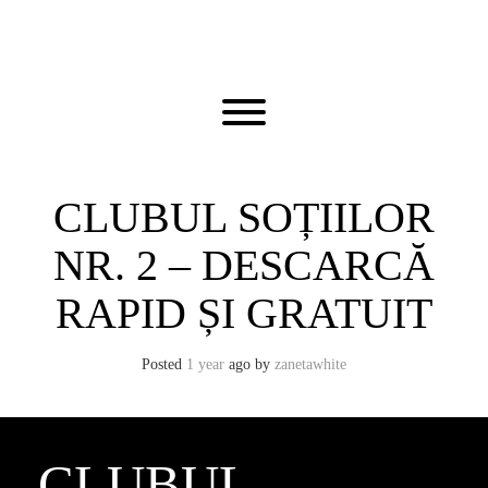
Skip
to
content
Toggle menu visibility.
CLUBUL SOȚIILOR
NR. 2 – DESCARCĂ
RAPID ȘI GRATUIT
Posted
1 year
ago
by 
zanetawhite
CLUBUL