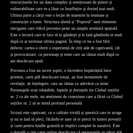
interacțiunile lor un dans complex și emoționant de putere și
vulnerabilitate care m-a lăsat cu însuflețire și dorind mai mult.
Ultima parte a cărții este o lecție de maestrie în tensiune și
construcție a lumii. Structura alienă și “Poporul” sunt elemente
intrigante care ridică povestea peste un simplu aventură spațială.
Este o lectură care te face să te gândești și te lasă gândindu-te mult
după ce ai terminat ultima pagină. În timp ce nu a fost fără
defecte, cartea a oferit o experiență de citit atât de captivantă, cât
și provocatoare, cu personaje și teme care au rămas mult după ce
am descărcare epub
Povestea a fost un secret șoptit, o încredere împărtășită între
prieteni, carte pdf descărcare totuși, au fost momentele de
revelație, de înțelegere, care au rămas cu adevărat cu mine.
Personajele erau relatabile, luptele și dorințele lor Clubul soțiilor
nr. 2 ca ale mele, un sentiment de conexiune care a făcut ca Clubul
soțiilor nr. 2 să se simtă profund personală.
Scrisul este captivant, cu o calitate vividă și ipnotică care te atrage
și nu te lasă să pleci, făcându-te ușor să te pierzi în lumea poveștii
și carte pentru kindle gratuită te implici complet în narativă. Este
o dovadă a citit carte online descărcare că personajele au părut atât