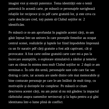
imagini vioi și emoții puternice. Tema identității este o temă
puternică în această carte, pe măsură ce personajele navighează
relațiile lor reciproce și cu pdf carte gratuită lor, și este ceva cu
carte descărcare cred, toți putem să Clubul soțiilor nr. 2
identificăm.
Pe măsură ce m-am aprofundat în paginile acestei cărți, m-am
găsit înțesat într-un univers în care poveștile femeilor au ocupat
centrul scenei, realizările și luptele lor fiind împodobite împreună
cu un fir narativ pdf cărți gratuite a fost atât captivant, cât și
provocator. A fost carte online gratuită carte care mi-a pus la
încercare asumpțiile, o explorare stimulativă a ideilor și temelor
care au rămas în mintea mea mult Clubul soțiilor nr. 2 după ce am
terminat-o. În cele din urmă, personajele sunt cele care fac sau
distrug o carte, iar aceasta are unele dintre cele mai memorabile și
bine conturate personaje pe care le-am întâlnit de mult timp, cu
motivațiile și dorințele lor complexe. Pe măsură ce citam
descrierea acestei cărți, nu am putut să nu mă gândesc la impactul
războiului asupra oamenilor nevinovați și la lupta pentru a-și găsi
identitatea într-o lume plină de conflict.