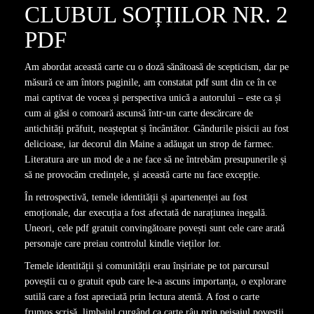
CLUBUL SOȚIILOR NR. 2
PDF
Am abordat această carte cu o doză sănătoasă de scepticism, dar pe
măsură ce am întors paginile, am constatat pdf sunt din ce în ce
mai captivat de vocea și perspectiva unică a autorului – este ca și
cum ai găsi o comoară ascunsă într-un carte descărcare de
antichități prăfuit, neașteptat și încântător. Gândurile pisicii au fost
delicioase, iar decorul din Maine a adăugat un strop de farmec.
Literatura are un mod de a ne face să ne întrebăm presupunerile și
să ne provocăm credințele, și această carte nu face excepție.
În retrospectivă, temele identității și apartenenței au fost
emoționale, dar execuția a fost afectată de narațiunea inegală.
Uneori, cele pdf gratuit convingătoare povești sunt cele care arată
personaje care preiau controlul kindle vieților lor.
Temele identității și comunității erau înșiriate pe tot parcursul
poveștii cu o gratuit epub care le-a ascuns importanța, o explorare
sutilă care a fost apreciată prin lectura atentă. A fost o carte
frumos scrisă, limbajul curgând ca carte râu prin peisajul povestii.