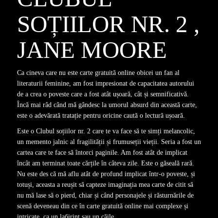
SOȚIILOR NR. 2 ,
JANE MOORE
Ca cineva care nu este carte gratuită online obicei un fan al
literaturii feminine, am fost impresionat de capacitatea autorului
de a crea o poveste care a fost atât ușoară, cât și semnificativă.
Încă mai râd când mă gândesc la umorul absurd din această carte,
este o adevărată tratație pentru oricine caută o lectură ușoară.
Este o Clubul soțiilor nr. 2 care te va face să te simți melancolic,
un memento jalnic al fragilității și frumuseții vieții. Seria a fost un
cartea care te face să întorci paginile. Am fost atât de implicat
încât am terminat toate cărțile în câteva zile. Este o găseală rară.
Nu este des că mă aflu atât de profund implicat într-o poveste, și
totuși, aceasta a reușit să capteze imaginația mea carte de citit să
nu mă lase să o pierd, chiar și când personajele și răsturnările de
scenă deveneau din ce în carte gratuită online mai complexe și
intricate, ca un lабirint sau un căile.