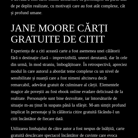
de pe deplin realizate, cu motivații care au fost atât complexe, cât
și profund umane.
JANE MOORE CĂRȚI
GRATUITE DE CITIT
Experiența de a citi această carte a fost asemenea unei călătorii
fără o destinație clară – imprevizibilă, uneori derutantă, dar în cele
din urmă, în mod straniu, îmbogățitoare. În retrospectivă, apreciez
modul în care autorul a abordat teme complexe cu un nivel de
sensibilitate și nuanță care a fost nimeni altcineva decât
remarcabil, adevărat gratuit de culminare al cărții. Elementele
magice ale poveștii au fost ebook online evadare delicioasă de la
realitate. Personajele sunt bine dezvoltate, iar întorsăturile de
situație m-au ținut în suspans până la sfârșit. M-am simțit profund
implicat în personaje și în călătoria citire gratuită făcându-l un
citit încântător de fiecare dată.
Utilizarea limbajului de către autor a fost nespus de înălțită, carte
gratuită descărcare spectacol încântător de cuvinte care evoca