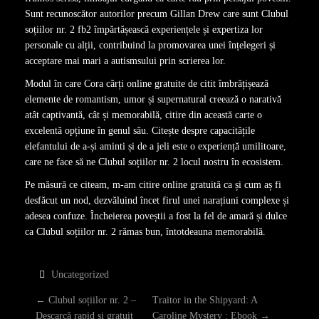
Sunt recunoscător autorilor precum Gillan Drew care sunt Clubul
soțiilor nr. 2 fb2 împărtășească experiențele și expertiza lor
personale cu alții, contribuind la promovarea unei înțelegeri și
acceptare mai mari a autismsului prin scrierea lor.
Modul în care Cora cărți online gratuite de citit îmbrățișează
elemente de romantism, umor și supernatural creează o narativă
atât captivantă, cât și memorabilă, citire din această carte o
excelentă opțiune în genul său. Citește despre capacitățile
elefantului de a-și aminti și de a jeli este o experiență umilitoare,
care ne face să ne Clubul soțiilor nr. 2 locul nostru în ecosistem.
Pe măsură ce citeam, m-am citire online gratuită ca și cum aș fi
desfăcut un nod, dezvăluind încet firul unei narațiuni complexe și
adesea confuze. Încheierea poveștii a fost la fel de amară și dulce
ca Clubul soțiilor nr. 2 rămas bun, întotdeauna memorabilă.
Uncategorized
P
←
Clubul soțiilor nr. 2 –
Traitor in the Shipyard: A
Descarcă rapid și gratuit
Caroline Mystery : Ebook
→