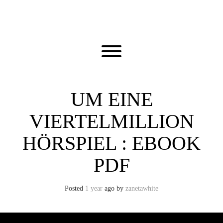
Skip
to
content
Toggle menu visibility.
UM EINE
VIERTELMILLION
HÖRSPIEL : EBOOK
PDF
Posted
1 year
ago
by 
zanetawhite