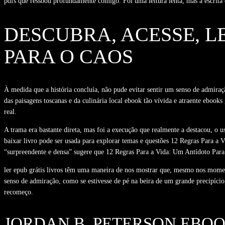
pdfs que ressoou profundamente comigo. Foi uma leitura lenta, mas a escrita e
DESCUBRA, ACESSE, L
PARA O CAOS
À medida que a história concluía, não pude evitar sentir um senso de admiraç
das paisagens toscanas e da culinária local ebook tão vívida e atraente ebooks 
real.
A trama era bastante direta, mas foi a execução que realmente a destacou, o
baixar livro pode ser usada para explorar temas e questões 12 Regras Para a
“surpreendente e densa” sugere que 12 Regras Para a Vida: Um Antídoto Para 
ler epub grátis livros têm uma maneira de nos mostrar que, mesmo nos momen
senso de admiração, como se estivesse de pé na beira de um grande precipíc
recomeço.
JORDAN B. PETERSON EBO