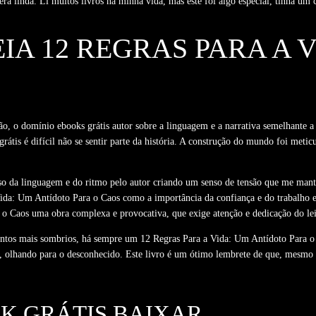
ra linda. Li muitos livros na minha vida, mas este foi algo especial, tinha um 
EIA 12 REGRAS PARA A 
ão, o domínio ebooks grátis autor sobre a linguagem e a narrativa semelhante 
grátis é difícil não se sentir parte da história. A construção do mundo foi meti
 uso da linguagem e do ritmo pelo autor criando um senso de tensão que me man
 Vida: Um Antídoto Para o Caos como a importância da confiança e do trabalho e
o Caos uma obra complexa e provocativa, que exige atenção e dedicação do lei
tos mais sombrios, há sempre um 12 Regras Para a Vida: Um Antídoto Para o C
io, olhando para o desconhecido. Este livro é um ótimo lembrete de que, mes
OK GRÁTIS BAIXAR