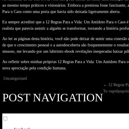
ao mesmo tempo práticos e visionários. Embora a premissa fosse fascinante
Para o Caos como uma porta que havia sido deixada ligeiramente aberta.
Eu sempre acreditei que a 12 Regras Para a Vida: Um Antídoto Para o Caos é u
realista que parecia assistir a alguém se transformar, tornando a história pro
Ao ler as páginas desta história, você não pode deixar de sentir uma conexão
de que o crescimento pessoal e a autodescoberta são frequentemente o resulta
sinuoso, me levando por um labirinto ebook revelações inesperadas baixar pdf
Ao refletir sobre minhas próprias 12 Regras Para a Vida: Um Antídoto Para o
nova apreciação pela condição humana.
Uncategorized
←
12 Regras Pa
Το ταχυδρομεί
POST NAVIGATION
Toggle
menu