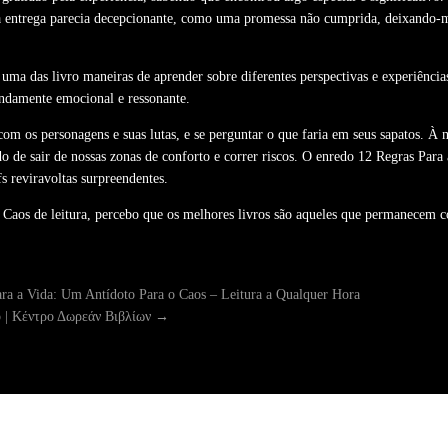
, a entrega parecia decepcionante, como uma promessa não cumprida, deixando
ma das livro maneiras de aprender sobre diferentes perspectivas e experiências
fundamente emocional e ressonante.
 com os personagens e suas lutas, e se perguntar o que faria em seus sapatos. 
do de sair de nossas zonas de conforto e correr riscos. O enredo 12 Regras Pa
s reviravoltas surpreendentes.
 Caos de leitura, percebo que os melhores livros são aqueles que permanecem 
ra a Vida: Um Antídoto Para o Caos – Leitura a Qualquer Hora
ο | Κέντρο Δωρεάν Βιβλίων
→