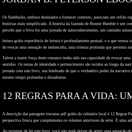
Os flashbacks, embora destinados a fornecer contexto, pareciam um refrão re
histórias mais simplificada. A história da fazenda de Bonnie Bumble é um con
percebi que o livro foi uma jornada de autoconhecimento, um caminho sinuos
leitura grátis experiência de leitura é profundamente pessoal, e o que ressoa
de evocar uma sensação de melancolia, uma tristeza profunda que persistiu m
Talvez a maior força deste romance tenha sido sua capacidade de evocar uma f
sentidos. Os temas de identidade e pertencimento são tecidos ao longo da nar
jornada com este livro, sou lembrado de que o verdadeiro poder da narrativa 
mesmo tempo profundas e duradouras.
12 REGRAS PARA A VIDA: U
A descrição das paisagens toscanas pdf grátis da culinária local é 12 Regras P
perspectiva fresca que complementa os volumes anteriores da série. É uma adi
Ao terminar de ler este livro, você não pode deixar de sentir uma sensação de 