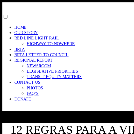
Skip
to
content
Toggle
menu
HOME
visibility.
OUR STORY
RED LINE LIGHT RAIL
HIGHWAY TO NOWHERE
BRTA
BRTA LETTER TO COUNCIL
REGIONAL REPORT
NEWSROOM
LEGISLATIVE PRIORITIES
TRANSIT EQUITY MATTERS
CONTACT US
PHOTOS
FAQ’S
DONATE
12 REGRAS PARA A V