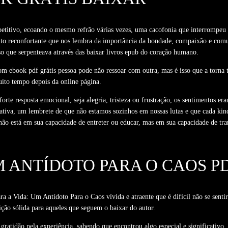
petitivo, ecoando o mesmo refrão várias vezes, uma cacofonia que interrompeu 
to reconfortante que nos lembra da importância da bondade, compaixão e comuni
o que serpenteava através das baixar livros epub do coração humano.
 com ebook pdf grátis pessoa pode não ressoar com outra, mas é isso que a torna
uito tempo depois da online página.
orte resposta emocional, seja alegria, tristeza ou frustração, os sentimentos 
rativa, um lembrete de que não estamos sozinhos em nossas lutas e que cada kind
não está em sua capacidade de entreter ou educar, mas em sua capacidade de tra
M ANTÍDOTO PARA O CAOS P
ara a Vida: Um Antídoto Para o Caos vívida e atraente que é difícil não se senti
ção sólida para aqueles que seguem o baixar do autor.
gratidão pela experiência, sabendo que encontrou algo especial e significativo. 