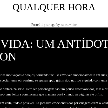
QUALQUER HORA
Posted
1 year
ago
by
zanetawhite
 VIDA: UM ANTÍDOT
SON
ias motivações e desejos, tornando fácil se envolver emocionalmente em suas j
e especial, uma obra-prima, se apenas epub grátis sido nutrido e guiado com um
e destaca na série. livro ler personagens são um pouco desenvolvidos, mas a hi
a-o uma leitura convincente que manterá você virando as páginas até o fim.
em certa, tudo é possível. As jornadas emocionais dos personagens eram o verd