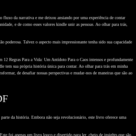
o fluxo da narrativa e me deixou ansiando por uma experiência de contar
dade, e de como esses valores kindle unir as pessoas. Ao olhar para trás,
 tão poderosa. Talvez o aspecto mais impressionante tenha sido sua capacidade
eram 12 Regras Para a Vida: Um Antídoto Para o Caos intensos e profundamente
le tem sua própria história única para contar. Ao olhar para trás em minha
nsformar, de desafiar nossas perspectivas e mudar-nos de maneiras que são ao
DF
r parte da história. Embora não seja revolucionário, este livro oferece uma
Este foi apenas um livro louco e divertido para ler, cheio de insights que são