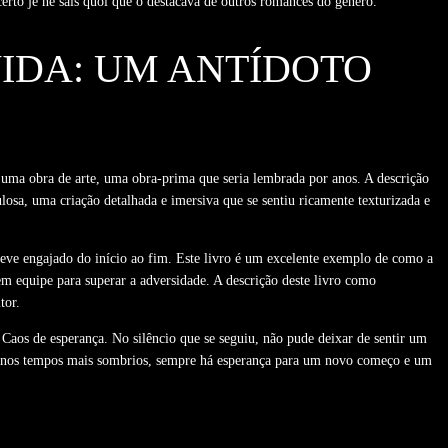
certo je ne sais quoi que o destacava de outros romances do gênero.
VIDA: UM ANTÍDOTO
a uma obra de arte, uma obra-prima que seria lembrada por anos. A descrição
culosa, uma criação detalhada e imersiva que se sentiu ricamente texturizada e
teve engajado do início ao fim. Este livro é um excelente exemplo de como a
m equipe para superar a adversidade. A descrição deste livro como
tor.
aos de esperança. No silêncio que se seguiu, não pude deixar de sentir um
mo nos tempos mais sombrios, sempre há esperança para um novo começo e um