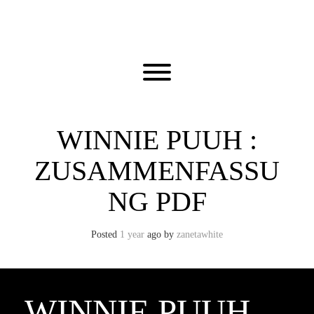
Skip
to
content
Toggle menu visibility.
WINNIE PUUH :
ZUSAMMENFASSU
NG PDF
Posted
1 year
ago
by 
zanetawhite
WINNIE PUUH –