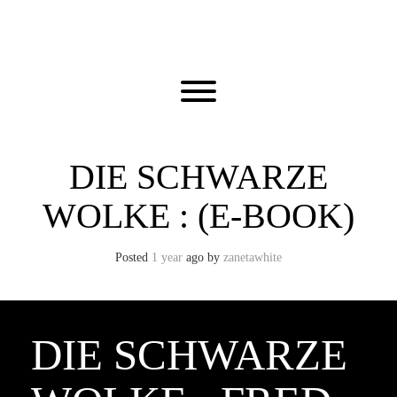
Skip
to
content
Toggle menu visibility.
DIE SCHWARZE
WOLKE : (E-BOOK)
Posted
1 year
ago
by 
zanetawhite
DIE SCHWARZE