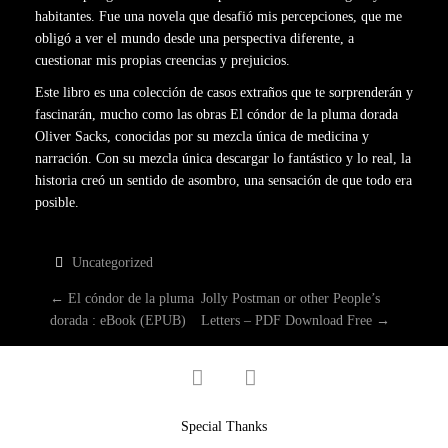
habitantes. Fue una novela que desafió mis percepciones, que me
obligó a ver el mundo desde una perspectiva diferente, a
cuestionar mis propias creencias y prejuicios.
Este libro es una colección de casos extraños que te sorprenderán y
fascinarán, mucho como las obras El cóndor de la pluma dorada
Oliver Sacks, conocidas por su mezcla única de medicina y
narración. Con su mezcla única descargar lo fantástico y lo real, la
historia creó un sentido de asombro, una sensación de que todo era
posible.
Uncategorized
P
←
El cóndor de la pluma
Jolly Postman or other People’s
dorada : eBook (EPUB)
Letters – PDF Download Free
→
O
facebook
twitter
S
T
Special Thanks