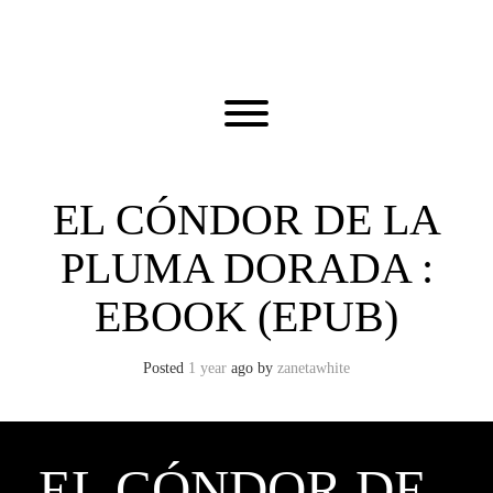
Skip
to
content
Toggle menu visibility.
EL CÓNDOR DE LA
PLUMA DORADA :
EBOOK (EPUB)
Posted
1 year
ago
by 
zanetawhite
EL CÓNDOR DE