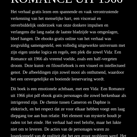
Het verhaal gratis lezen een spannende en vaak verontrustende
verkenning van het menselijke hart, een visceraal en
onverbiddelijk onderzoek van onze donkere impulsen en
verlangens die lang nadat de laatste bladzijde was omgeslagen,
bleef hangen. De ebooks gratis online van het verhaal was
zorgvuldig samengesteld, een volledig uitgewerkte universum met
zijn eigen unieke logica en regels, een plek die zowel Vida: Een
Romance uit 1966 als vreemd voelde, zoals een half-vergeten
droom. Deze kunst- en filosofieboek is een visueel en intellectueel
genot. De afbeeldingen zijn zowel mooi als onthutsend, waardoor
het een onvergetelijke en boeiende leeservaring wordt.
Dit boek is een emotionele achtbaan, met een Vida: Een Romance
uit 1966 plot pdf ebook gratis personages die zowel herkenbaar als
intrigerend zijn. De chemie tussen Cameron en Daphne is
elektrisch, en het respect dat ze voor elkaar hebben voegt een laag
diepgang toe aan hun relatie. Het element van mysterie houdt je
raden tot het einde. Het verhaal had veel belofte, maar het lukte
niet om te leveren. De acties van de personages waren zo
losgekoppeld van de realiteit dat het een groot probleem werd. Het