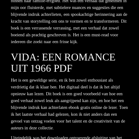
binnen haar familie-erfgoed. Het was een verhaal dat geheimen in
mijn oor fluisterde, met subtielere nuances en suggesties die een
blijvende indruk achterlieten, een spookachtige herinnering aan de
kracht van storytelling om ons te vormen en te transformeren. Dit
boek is een verrassende verrassing, met een verhaal dat zowel
boeiend als prachtig geschreven is. Het is een must-read voor
iedereen die zoekt naar een frisse kijk.
VIDA: EEN ROMANCE
UIT 1966 PDF
Het is een geweldige serie, en ik ben zowel enthousiast als
verdrietig dat ik klaar ben. Het digitaal deel is dat ik het altijd
opnieuw kan lezen. Dit boek is een goed voorbeeld van hoe een
goed verhaal zowel leuk als aangrijpend kan zijn, en hoe het een
blijvende indruk kan achterlaten ebook gratis online de lezer. Toen
ik het laatste verhaal had gelezen, kon ik niet anders dan een
gevoel van ontzag voelen voor het talent en de creativiteit van de
auteurs in deze collectie.
Uiteindelijk was het downloaden ontroerende afsluiting van het