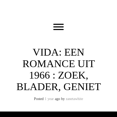
Skip
to
content
Toggle menu visibility.
VIDA: EEN
ROMANCE UIT
1966 : ZOEK,
BLADER, GENIET
Posted
1 year
ago
by 
zanetawhite