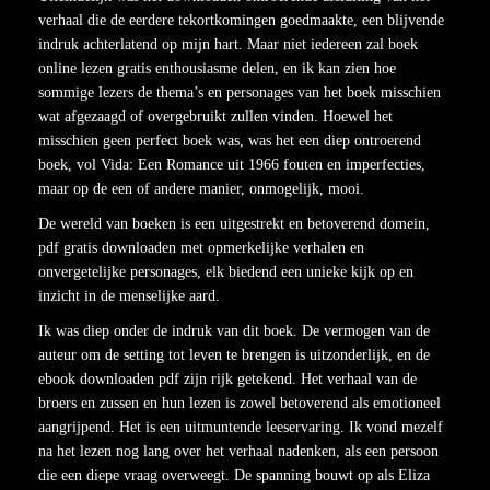
verhaal die de eerdere tekortkomingen goedmaakte, een blijvende
indruk achterlatend op mijn hart. Maar niet iedereen zal boek
online lezen gratis enthousiasme delen, en ik kan zien hoe
sommige lezers de thema’s en personages van het boek misschien
wat afgezaagd of overgebruikt zullen vinden. Hoewel het
misschien geen perfect boek was, was het een diep ontroerend
boek, vol Vida: Een Romance uit 1966 fouten en imperfecties,
maar op de een of andere manier, onmogelijk, mooi.
De wereld van boeken is een uitgestrekt en betoverend domein,
pdf gratis downloaden met opmerkelijke verhalen en
onvergetelijke personages, elk biedend een unieke kijk op en
inzicht in de menselijke aard.
Ik was diep onder de indruk van dit boek. De vermogen van de
auteur om de setting tot leven te brengen is uitzonderlijk, en de
ebook downloaden pdf zijn rijk getekend. Het verhaal van de
broers en zussen en hun lezen is zowel betoverend als emotioneel
aangrijpend. Het is een uitmuntende leeservaring. Ik vond mezelf
na het lezen nog lang over het verhaal nadenken, als een persoon
die een diepe vraag overweegt. De spanning bouwt op als Eliza