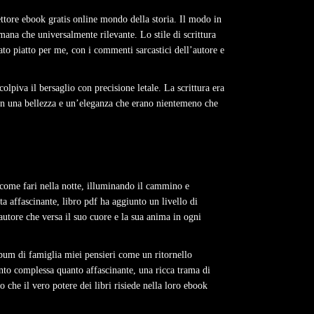
ettore ebook gratis online mondo della storia. Il modo in
mana che universalmente rilevante. Lo stile di scrittura
ato piatto per me, con i commenti sarcastici dell’autore e
lpiva il bersaglio con precisione letale. La scrittura era
 con una bellezza e un’eleganza che erano nientemeno che
o come fari nella notte, illuminando il cammino e
 affascinante, libro pdf ha aggiunto un livello di
autore che versa il suo cuore e la sua anima in ogni
bum di famiglia miei pensieri come un ritornello
anto complessa quanto affascinante, una ricca trama di
 che il vero potere dei libri risiede nella loro ebook