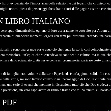
esto libro, evidenziando l’importanza delle relazioni e dei legami che ci uniscono
amiglia tesoro, piena di personaggi che saltano fuori dalle pagine e storie che r
 LIBRO ITALIANO
avvero epub dimenticabile, ognuno di loro accuratamente costruito per Album di
a capacità di bilanciare momenti leggeri con temi più profondi, creando una narr
ionali, e sono una grande parte epub ciò che rende la storia così coinvolgente 
 era meticolosa, un’epica che si estendeva su continenti e culture, ma in qualc
onna e dello scienziato gratis serve come un promemoria scaricare costo umano d
m di famiglia terzo volume della serie Paperlands è un’aggiunta solida. La cost
ella storia, mi sono trovato coinvolto nel personaggio di Doc, la cui vita pren
atena una serie di eventi che mettono in discussione tutto ciò che Doc credeva di
tà e precisione, un vero capolavoro di ritmo e trama che mi ha tenuto sul bordo d
 PDF