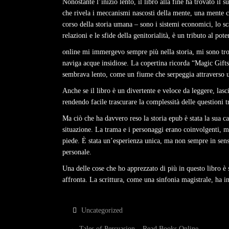
Nonostante l’inizio lento, il libro alla fine ha trovato 
che rivela i meccanismi nascosti della mente, una mente ch
corso della storia umana – sono i sistemi economici, lo sca
relazioni e le sfide della genitorialità, è un tributo al po
online mi immergevo sempre più nella storia, mi sono tro
naviga acque insidiose. La copertina ricorda “Magic Gifts”
sembrava lento, come un fiume che serpeggia attraverso u
Anche se il libro è un divertente e veloce da leggere, las
rendendo facile trascurare la complessità delle questioni 
Ma ciò che ha davvero reso la storia epub è stata la sua c
situazione. La trama e i personaggi erano coinvolgenti, ma
piede. È stata un’esperienza unica, ma non sempre in senso 
personale.
Una delle cose che ho apprezzato di più in questo libro è s
affronta. La scrittura, come una sinfonia magistrale, ha 
Uncategorized
←
Tales of Persuasion – Read Books Online