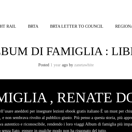
HT RAIL
BRTA
BRTA LETTER TO COUNCIL
REGION
BUM DI FAMIGLIA : LI
Posted
1 year
ago
by 
zanetawhite
MIGLIA , RENATE 
nell’usare aneddoti per insegnare lezioni ebook gratis italiano È un must per chi
a, e non sembrava rivolto al pubblico giusto. Più penso a questa storia, più appr
va autentico e riconoscibile, rendendo i loro viaggi Album di famiglia più imp
 senza fiato, eppure in qualche modo non ha risuonato del tutto.