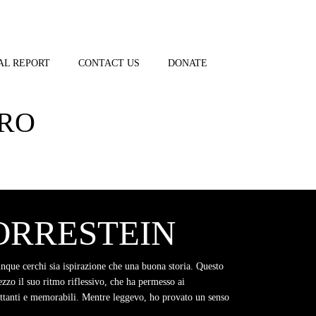
AL REPORT
CONTACT US
DONATE
BRO
DORRESTEIN
unque cerchi sia ispirazione che una buona storia. Questo
ezzo il suo ritmo riflessivo, che ha permesso ai
attanti e memorabili. Mentre leggevo, ho provato un senso