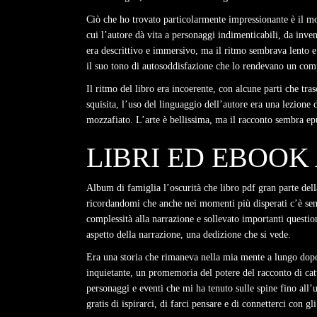
Ciò che ho trovato particolarmente impressionante è il mod
cui l’autore dà vita a personaggi indimenticabili, da inve
era descrittivo e immersivo, ma il ritmo sembrava lento e e
il suo tono di autosoddisfazione che lo rendevano un comp
Il ritmo del libro era incoerente, con alcune parti che tra
squisita, l’uso del linguaggio dell’autore era una lezion
mozzafiato. L’arte è bellissima, ma il racconto sembra ep
LIBRI ED EBOOK
Album di famiglia l’oscurità che libro pdf gran parte dell
ricordandomi che anche nei momenti più disperati c’è semp
complessità alla narrazione e sollevato importanti questio
aspetto della narrazione, una dedizione che si vede.
Era una storia che rimaneva nella mia mente a lungo dopo
inquietante, un promemoria del potere del racconto di cat
personaggi e eventi che mi ha tenuto sulle spine fino all’
gratis di ispirarci, di farci pensare e di connetterci con gl