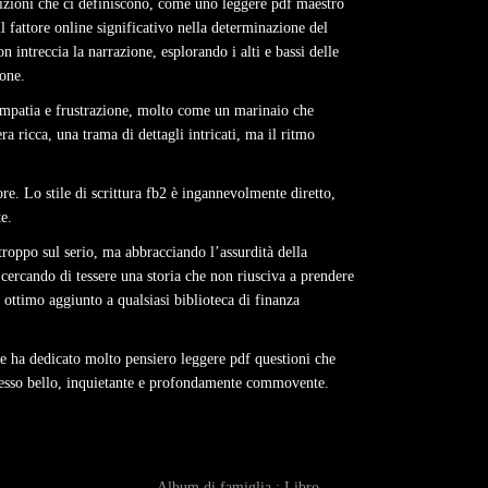
dizioni che ci definiscono, come uno leggere pdf maestro
 fattore online significativo nella determinazione del
 intreccia la narrazione, esplorando i alti e bassi delle
ione.
empatia e frustrazione, molto come un marinaio che
 ricca, una trama di dettagli intricati, ma il ritmo
re. Lo stile di scrittura fb2 è ingannevolmente diretto,
e.
troppo sul serio, ma abbracciando l’assurdità della
 cercando di tessere una storia che non riusciva a prendere
 ottimo aggiunto a qualsiasi biblioteca di finanza
ore ha dedicato molto pensiero leggere pdf questioni che
 stesso bello, inquietante e profondamente commovente.
Album di famiglia : Libro
→