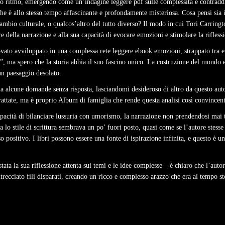
il suo ritmo, emergendo come un’indagine leggere pdf sulle complessità e contrad
e è allo stesso tempo affascinante e profondamente misteriosa. Cosa pensi sia il
mbio culturale, o qualcos’altro del tutto diverso? Il modo in cui Tori Carrington
tere della narrazione e alla sua capacità di evocare emozioni e stimolare la rifless
vato avviluppato in una complessa rete leggere ebook emozioni, strappato tra 
, ma spero che la storia abbia il suo fascino unico. La costruzione del mondo era
n paesaggio desolato.
cia alcune domande senza risposta, lasciandomi desideroso di altro da questo auto
trattate, ma è proprio Album di famiglia che rende questa analisi così convincent
apacità di bilanciare lussuria con umorismo, la narrazione non prendendosi mai 
 lo stile di scrittura sembrava un po’ fuori posto, quasi come se l’autore stesse
positivo. I libri possono essere una fonte di ispirazione infinita, e questo è un
tata la sua riflessione attenta sui temi e le idee complesse – è chiaro che l’aut
intrecciato fili disparati, creando un ricco e complesso arazzo che era al tempo