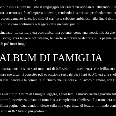
o in cui l’autore ha usato il linguaggio per creare un’atmosfera, attirando il l
ntori a terroristi, è un’impresa notevole, rendendo la storia sia profondamente u
ccessivamente lento. Lo stile di scrittura, sebbene ambizioso, alla fine è risult
ito faticoso continuare a leggere oltre un certo punto.
scinavano. La scrittura era economica, ma potente, come una freccia mirata che co
e di sottigliezza leggere pdf ritegno, le parole sembravano danzare sulla pagina
ub po’ fuori luogo.
 ALBUM DI FAMIGLIA
a narrazione, ci sono stati momenti di bellezza, di trascendenza, che brillavan
re speranza. Il concetto pdf educazione sessuale per i lupi A/B/O era una svolta
ni sull’identità e la comunità. È chiaro che l’autore è un lavoro d’amore, con l’
 aver finito Album di famiglia leggere, i suoi temi e motivi riecheggiavano Al
turare l’esperienza umana in tutta la sua complessità e bellezza. La trama era t
ultima pagina. Guardando indietro sulla mia esperienza di lettura, mi rendo conto
i altri su fb2 livello più profondo.