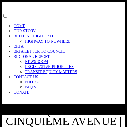
Skip
to
content
Toggle
menu
HOME
visibility.
OUR STORY
RED LINE LIGHT RAIL
HIGHWAY TO NOWHERE
BRTA
BRTA LETTER TO COUNCIL
REGIONAL REPORT
NEWSROOM
LEGISLATIVE PRIORITIES
TRANSIT EQUITY MATTERS
CONTACT US
PHOTOS
FAQ’S
DONATE
CINQUIÈME AVENUE |