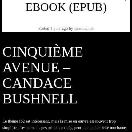
EBOOK (EPUB)
Posted
1 year
ago
by
zanetawhite
CINQUIÈME
AVENUE –
CANDACE
BUSHNELL
Le thème fb2 est intéressant, mais la mise en œuvre est souvent trop
simpliste. Les personnages principaux dégagent une authenticité touchante,