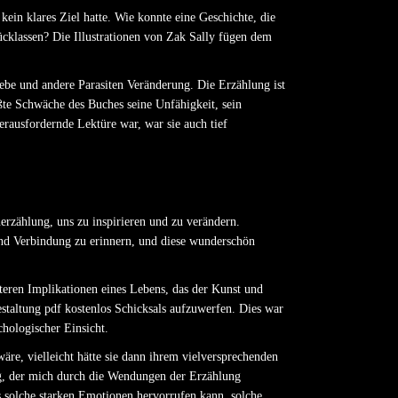
ein klares Ziel hatte. Wie konnte eine Geschichte, die
ücklassen? Die Illustrationen von Zak Sally fügen dem
ebe und andere Parasiten Veränderung. Die Erzählung ist
ößte Schwäche des Buches seine Unfähigkeit, sein
erausfordernde Lektüre war, war sie auch tief
erzählung, uns zu inspirieren und zu verändern.
und Verbindung zu erinnern, und diese wunderschön
teren Implikationen eines Lebens, das der Kunst und
staltung pdf kostenlos Schicksals aufzuwerfen. Dies war
chologischer Einsicht.
re, vielleicht hätte sie dann ihrem vielversprechenden
eg, der mich durch die Wendungen der Erzählung
 es solche starken Emotionen hervorrufen kann, solche