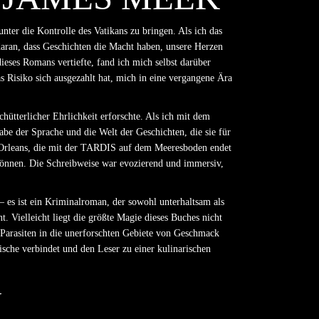
nter die Kontrolle des Vatikans zu bringen. Als ich das
daran, dass Geschichten die Macht haben, unsere Herzen
ieses Romans vertiefte, fand ich mich selbst darüber
 Risiko sich ausgezahlt hat, mich in eine vergangene Ära
hütterlicher Ehrlichkeit erforschte. Als ich mit dem
be der Sprache und die Welt der Geschichten, die sie für
k Orleans, die mit der TARDIS auf dem Meeresboden endet
n können. Die Schreibweise war evozierend und immersiv,
 es ist ein Kriminalroman, der sowohl unterhaltsam als
 Vielleicht liegt die größte Magie dieses Buches nicht
e Parasiten in die unerforschten Gebiete von Geschmack
ische verbindet und den Leser zu einer kulinarischen
N