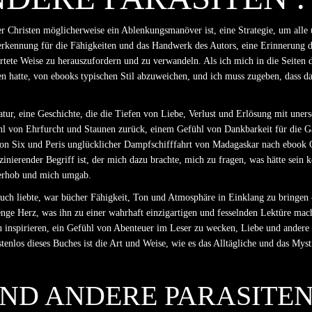
r Christen möglicherweise ein Ablenkungsmanöver ist, eine Strategie, um alle u
Anerkennung für die Fähigkeiten und das Handwerk des Autors, eine Erinnerung 
tete Weise zu herauszufordern und zu verwandeln. Als ich mich in die Seiten d
 hatte, von ebooks typischen Stil abzuweichen, und ich muss zugeben, dass das
ur, eine Geschichte, die die Tiefen von Liebe, Verlust und Erlösung mit unersc
ühl von Ehrfurcht und Staunen zurück, einem Gefühl von Dankbarkeit für die Ga
 von Six und Peris unglücklicher Dampfschifffahrt von Madagaskar nach eboo
aszinierender Begriff ist, der mich dazu brachte, mich zu fragen, was hätte sei
e erhob und mich umgab.
ch liebte, war bücher Fähigkeit, Ton und Atmosphäre in Einklang zu bringen –
e Herz, was ihn zu einer wahrhaft einzigartigen und fesselnden Lektüre macht.
 zu inspirieren, ein Gefühl von Abenteuer im Leser zu wecken, Liebe und ander
tenlos dieses Buches ist die Art und Weise, wie es das Alltägliche und das Myst
UND ANDERE PARASITE