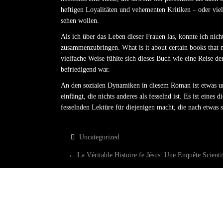
heftigen Loyalitäten und vehementen Kritiken – oder viel
sehen wollen.
Als ich über das Leben dieser Frauen las, konnte ich ni
zusammenzubringen. What is it about certain books that 
vielfache Weise fühlte sich dieses Buch wie eine Reise de
befriedigend war.
An den sozialen Dynamiken in diesem Roman ist etwas un
einfängt, die nichts anderes als fesselnd ist. Es ist eines
fesselnden Lektüre für diejenigen macht, die nach etwas 
Uncategorized
P
←
La Véritable Histoire fe Jésus: Une Enquête Scien
O
S