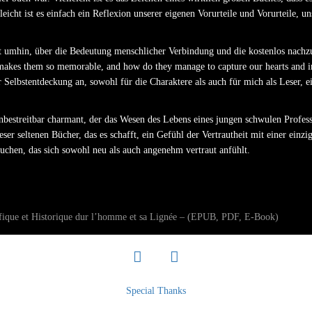
leicht ist es einfach ein Reflexion unserer eigenen Vorurteile und Vorurteile, 
cht umhin, über die Bedeutung menschlicher Verbindung und die kostenlos nachz
makes them so memorable, and how do they manage to capture our hearts and im
r Selbstentdeckung an, sowohl für die Charaktere als auch für mich als Leser, e
bestreitbar charmant, der das Wesen des Lebens eines jungen schwulen Profess
 dieser seltenen Bücher, das es schafft, ein Gefühl der Vertrautheit mit einer ein
suchen, das sich sowohl neu als auch angenehm vertraut anfühlt.
tifique et Historique dur l’homme et sa Lignée – (EPUB, PDF, E-Book)
facebook
twitter
Special Thanks