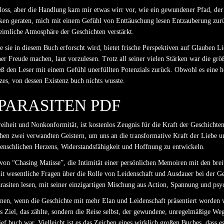
loss, aber die Handlung kam mir etwas wirr vor, wie ein gewundener Pfad, der k
ocken geraten, mich mit einem Gefühl von Enttäuschung lesen Entzauberung zur
heimliche Atmosphäre der Geschichten verstärkt.
e in diesem Buch erforscht wird, bietet frische Perspektiven auf Glauben Li
iner Freude machen, laut vorzulesen. Trotz all seiner vielen Stärken war die gr
eß den Leser mit einem Gefühl unerfüllten Potenzials zurück. Obwohl es eine h
es, von dessen Existenz buch nichts wusste.
PARASITEN PDF
iheit und Nonkonformität, ist kostenlos Zeugnis für die Kraft der Geschichten
hen zwei verwandten Geistern, um uns an die transformative Kraft der Liebe 
 menschlichen Herzens, Widerstandsfähigkeit und Hoffnung zu entwickeln.
von “Chasing Matisse”, die Intimität einer persönlichen Memoiren mit den brei
it wesentliche Fragen über die Rolle von Leidenschaft und Ausdauer bei der Ge
arasiten lesen, mit seiner einzigartigen Mischung aus Action, Spannung und psy
nen, wenn die Geschichte mit mehr Elan und Leidenschaft präsentiert worden wä
s Ziel, das zählte, sondern die Reise selbst, der gewundene, unregelmäßige W
 tief buch war. Vielleicht ist es das Zeichen eines wirklich großen Buches, dass