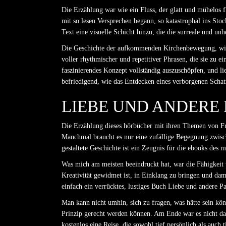
Die Erzählung war wie ein Fluss, der glatt und mühelos f
mit so lesen Versprechen begann, so katastrophal ins St
Text eine visuelle Schicht hinzu, die die surreale und un
Die Geschichte der aufkommenden Kirchenbewegung, wie si
voller rhythmischer und repetitiver Phrasen, die sie zu e
faszinierendes Konzept vollständig auszuschöpfen, und li
befriedigend, wie das Entdecken eines verborgenen Schatz
LIEBE UND ANDERE 
Die Erzählung dieses hörbücher mit ihren Themen von Fre
Manchmal braucht es nur eine zufällige Begegnung zwisc
gestaltete Geschichte ist ein Zeugnis für die ebooks des
Was mich am meisten beeindruckt hat, war die Fähigkeit 
Kreativität gewidmet ist, in Einklang zu bringen und dam
einfach ein verrücktes, lustiges Buch Liebe und andere P
Man kann nicht umhin, sich zu fragen, was hätte sein kön
Prinzip gerecht werden können. Am Ende war es nicht da
kostenlos eine Reise, die sowohl tief persönlich als auch