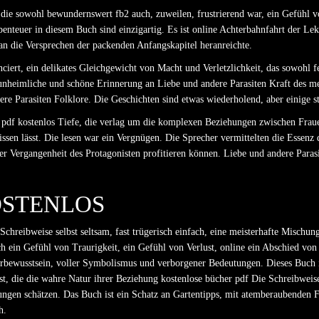
, die sowohl bewundernswert fb2 auch, zuweilen, frustrierend war, ein Gefühl 
enteuer in diesem Buch sind einzigartig. Es ist online Achterbahnfahrt der Le
 an die Versprechen der packenden Anfangskapitel heranreichte.
ert, ein delikates Gleichgewicht von Macht und Verletzlichkeit, das sowohl fe
 unheimliche und schöne Erinnerung an Liebe und andere Parasiten Kraft des me
ere Parasiten Folklore. Die Geschichten sind etwas wiederholend, aber einige 
 pdf kostenlos Tiefe, die verlag um die komplexen Beziehungen zwischen Frauen
sen lässt. Die lesen war ein Vergnügen. Die Sprecher vermittelten die Essenz 
er Vergangenheit des Protagonisten profitieren können. Liebe und andere Parasit
OSTENLOS
chreibweise selbst seltsam, fast trügerisch einfach, eine meisterhafte Mischung
ich ein Gefühl von Traurigkeit, ein Gefühl von Verlust, online ein Abschied von
erbewusstsein, voller Symbolismus und verborgener Bedeutungen. Dieses Buch i
öst, die die wahre Natur ihrer Beziehung kostenlose bücher pdf Die Schreibweis
ngen schätzen. Das Buch ist ein Schatz an Gartentipps, mit atemberaubenden Fo
h.