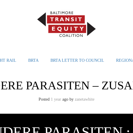
HT RAIL
BRTA
BRTA LETTER TO COUNCIL
REGION
DERE PARASITEN – ZU
Posted
1 year
ago
by 
zanetawhite
NDERE PARASITEN 