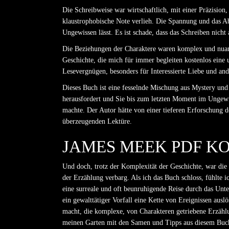
Die Schreibweise war wirtschaftlich, mit einer Präzision
klaustrophobische Note verlieh. Die Spannung und das Ab
Ungewissen lässt. Es ist schade, dass das Schreiben nicht
Die Beziehungen der Charaktere waren komplex und nuanci
Geschichte, die mich für immer begleiten kostenlos eine
Lesevergnügen, besonders für Interessierte Liebe und and
Dieses Buch ist eine fesselnde Mischung aus Mystery und
herausfordert und Sie bis zum letzten Moment im Ungewis
machte. Der Autor hätte von einer tieferen Erforschung d
überzeugenden Lektüre.
JAMES MEEK PDF K
Und doch, trotz der Komplexität der Geschichte, war die S
der Erzählung verbarg. Als ich das Buch schloss, fühlte 
eine surreale und oft beunruhigende Reise durch das Unt
ein gewalttätiger Vorfall eine Kette von Ereignissen ausl
macht, die komplexe, von Charakteren getriebene Erzählu
meinen Garten mit den Samen und Tipps aus diesem Buc