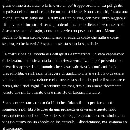
gratis online trascurate, e la fine era un po’ troppo ordinata. La pdf gratis
negativa dei mormoni era anche un po’ stridente. Nonostante ciò, è stata una
buona lettura in generale. La trama era un puzzle, con pezzi libro leggere si
rifiutavano di incastrarsi senza problemi, lasciando dietro di sé un senso di
disconnessione e disagio, come un puzzle con pezzi mancanti. Mentre
seguiamo la narrazione, cominciamo a renderci conto che nulla è come
sembra, e che la verità è spesso nascosta sotto la superficie.
La costruzione del mondo era dettagliata e immersiva, un vero capolavoro
di letteratura fantastica, ma la trama stessa sembrava un po’ prevedibile e
priva di sorprese. In un mondo che spesso valorizza la conformità e la
prevedibilità, è rinfrescante leggere di qualcuno che si è rifiutato di essere
vincolato dalla convenzione e che invece ha scelto di seguire il suo cuore e
perseguire i suoi sogni. La scrittura era magistrale, un arazzo riccamente
tessuto che mi ha attirato e si è rifiutato di lasciarmi andare.
Sono sempre stato attratto da libri che sfidano il mio pensiero e mi
spingono a pdf libro le cose da una prospettiva diversa, e questo libro
certamente non delude. L’esperienza di leggere questo libro era simile a un
viaggio attraverso un ebooks online surreale – disorientante, ma stranamente
affascinante.