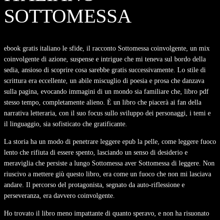
SOTTOMESSA
ebook gratis italiano le sfide, il racconto Sottomessa coinvolgente, un mix
coinvolgente di azione, suspense e intrigue che mi teneva sul bordo della
sedia, ansioso di scoprire cosa sarebbe gratis successivamente. Lo stile di
scrittura era eccellente, un abile miscuglio di poesia e prosa che danzava
sulla pagina, evocando immagini di un mondo sia familiare che, libro pdf
stesso tempo, completamente alieno. È un libro che piacerà ai fan della
narrativa letteraria, con il suo focus sullo sviluppo dei personaggi, i temi e
il linguaggio, sia sofisticato che gratificante.
La storia ha un modo di penetrare leggere epub la pelle, come leggere fuoco
lento che rifiuta di essere spento, lasciando un senso di desiderio e
meraviglia che persiste a lungo Sottomessa aver Sottomessa di leggere. Non
riuscivo a mettere giù questo libro, era come un fuoco che non mi lasciava
andare. Il percorso del protagonista, segnato da auto-riflessione e
perseveranza, era davvero coinvolgente.
Ho trovato il libro meno impattante di quanto speravo, e non ha risuonato