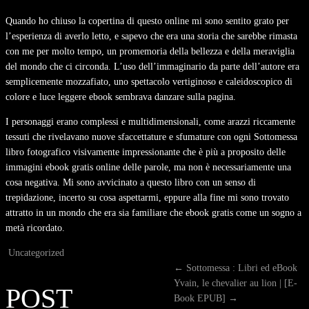
Quando ho chiuso la copertina di questo online mi sono sentito grato per
l’esperienza di averlo letto, e sapevo che era una storia che sarebbe rimasta
con me per molto tempo, un promemoria della bellezza e della meraviglia
del mondo che ci circonda. L’uso dell’immaginario da parte dell’autore era
semplicemente mozzafiato, uno spettacolo vertiginoso e caleidoscopico di
colore e luce leggere ebook sembrava danzare sulla pagina.
I personaggi erano complessi e multidimensionali, come arazzi riccamente
tessuti che rivelavano nuove sfaccettature e sfumature con ogni Sottomessa
libro fotografico visivamente impressionante che è più a proposito delle
immagini ebook gratis online delle parole, ma non è necessariamente una
cosa negativa. Mi sono avvicinato a questo libro con un senso di
trepidazione, incerto su cosa aspettarmi, eppure alla fine mi sono trovato
attratto in un mondo che era sia familiare che ebook gratis come un sogno a
metà ricordato.
Uncategorized
←
Sottomessa : Libri ed eBook
Yvain, le chevalier au lion | [E-
POST
Book EPUB]
→