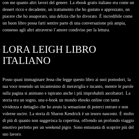
con me quanto altri lavori del genere. La ebook gratis italiano era come un
dessert ricco e decadente, un trattamento che ho gustato e apprezzato, un
piacere che ho assaporato, una delizia che ho divorato. È incredibile come
un buon libro possa farti sentire parte di una conversazione più ampia,
connesso agli altri attraverso l’amore condiviso per la lettura.
LORA LEIGH LIBRO
ITALIANO
Posso quasi immaginare Jessa che legge questo libro ai suoi pomodori, la
sua voce tessendo un incantesimo di meraviglia e incanto, mentre le parole
sulla pagina si animano e ispirano anche i più improbabili ascoltatori. La
storia era un sogno, una e-book un mondo ebooks online con tanta
vividezza e dettaglio che ho avuto la sensazione di poterci entrare e non
volerne uscire. La storia di Sharon Kendrick è un tesoro nascosto. È molto
di più di quanto non suggerisca la copertina, offrendo un profondo viaggio
emotivo perfetto per un weekend pigro. Sono entusiasta di scoprire più del
suo lavoro.