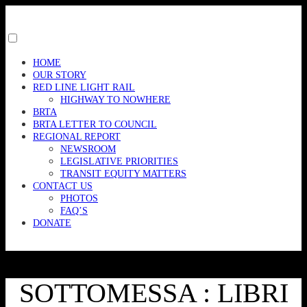
Skip
to
content
Toggle
menu
HOME
visibility.
OUR STORY
RED LINE LIGHT RAIL
HIGHWAY TO NOWHERE
BRTA
BRTA LETTER TO COUNCIL
REGIONAL REPORT
NEWSROOM
LEGISLATIVE PRIORITIES
TRANSIT EQUITY MATTERS
CONTACT US
PHOTOS
FAQ’S
DONATE
SOTTOMESSA : LIBRI