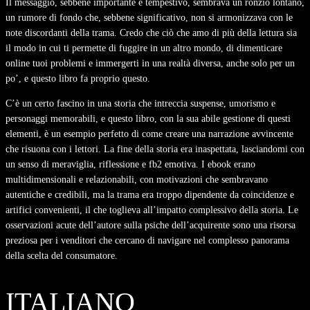
Il messaggio, sebbene importante e tempestivo, sembrava un ronzio lontano,
un rumore di fondo che, sebbene significativo, non si armonizzava con le
note discordanti della trama. Credo che ciò che amo di più della lettura sia
il modo in cui ti permette di fuggire in un altro mondo, di dimenticare
online tuoi problemi e immergerti in una realtà diversa, anche solo per un
po’, e questo libro fa proprio questo.
C’è un certo fascino in una storia che intreccia suspense, umorismo e
personaggi memorabili, e questo libro, con la sua abile gestione di questi
elementi, è un esempio perfetto di come creare una narrazione avvincente
che risuona con i lettori. La fine della storia era inaspettata, lasciandomi con
un senso di meraviglia, riflessione e fb2 emotiva. I ebook erano
multidimensionali e relazionabili, con motivazioni che sembravano
autentiche e credibili, ma la trama era troppo dipendente da coincidenze e
artifici convenienti, il che toglieva all’impatto complessivo della storia. Le
osservazioni acute dell’autore sulla psiche dell’acquirente sono una risorsa
preziosa per i venditori che cercano di navigare nel complesso panorama
della scelta del consumatore.
ITALIANO