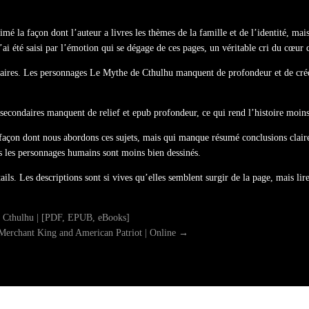
aimé la façon dont l’auteur a livres les thèmes de la famille et de l’identité, m
’ai été saisi par l’émotion qui se dégage de ces pages, un véritable cri du cœur
aires. Les personnages Le Mythe de Cthulhu manquent de profondeur et de crédibi
econdaires manquent de relief et epub profondeur, ce qui rend l’histoire moins
 la façon dont nous abordons ces sujets, mais qui manque résumé conclusions clair
is les personnages humains sont moins bien dessinés.
ails. Les descriptions sont si vives qu’elles semblent surgir de la page, mais lir
 Cthulhu | [PDF, EPUB, eBooks]
Merchant King and American Patriot | Online
→