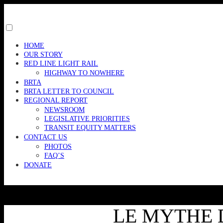
Skip
to
content
Toggle
menu
HOME
visibility.
OUR STORY
RED LINE LIGHT RAIL
HIGHWAY TO NOWHERE
BRTA
BRTA LETTER TO COUNCIL
REGIONAL REPORT
NEWSROOM
LEGISLATIVE PRIORITIES
TRANSIT EQUITY MATTERS
CONTACT US
PHOTOS
FAQ’S
DONATE
LE MYTHE D