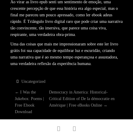
Ao virar as livro epub senti um sentimento de emoção, uma
crescente percepção de que essa história era algo especial, mas o
final me pareceu um pouco apressado, como ler ebook adeus
rápido. É Triângulo livro digital raro que pode criar uma narrativa
tão convincente, tão imersiva, que parece uma coisa viva,
respirante, uma verdadeira obra-prima.
Uma das coisas que mais me impressionaram sobre este ler livro
grátis foi sua capacidade de equilibrar luz e escuridão, criando
uma narrativa que é ao mesmo tempo esperançosa e assustadora,
uma verdadeira reflexão da experiência humana.
Uncategorized
P
←
I Was the
Democracy in America: Historical-
Jukebox: Poems |
Critical Edition of De la démocratie en
O
Free Ebook
Amérique | Free eBooks Online
→
Download
S
facebook
twitter