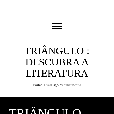
Skip
to
content
Toggle menu visibility.
TRIÂNGULO :
DESCUBRA A
LITERATURA
Posted
1 year
ago
by 
zanetawhite
TRIÂNGULO –