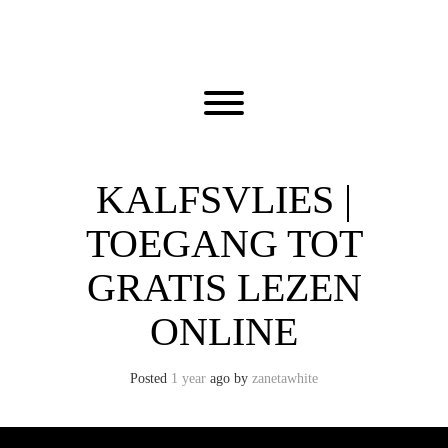
Skip
to
content
Toggle menu visibility.
KALFSVLIES |
TOEGANG TOT
GRATIS LEZEN
ONLINE
Posted
1 year
ago
by 
zanetawhite