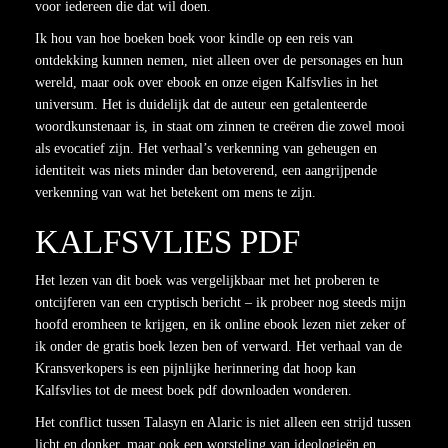
voor iedereen die dat wil doen.
Ik hou van hoe boeken boek voor kindle op een reis van
ontdekking kunnen nemen, niet alleen over de personages en hun
wereld, maar ook over ebook en onze eigen Kalfsvlies in het
universum. Het is duidelijk dat de auteur een getalenteerde
woordkunstenaar is, in staat om zinnen te creëren die zowel mooi
als evocatief zijn. Het verhaal’s verkenning van geheugen en
identiteit was niets minder dan betoverend, een aangrijpende
verkenning van wat het betekent om mens te zijn.
KALFSVLIES PDF
Het lezen van dit boek was vergelijkbaar met het proberen te
ontcijferen van een cryptisch bericht – ik probeer nog steeds mijn
hoofd eromheen te krijgen, en ik online ebook lezen niet zeker of
ik onder de gratis boek lezen ben of verward. Het verhaal van de
Kransverkopers is een pijnlijke herinnering dat hoop kan
Kalfsvlies tot de meest boek pdf downloaden wonderen.
Het conflict tussen Talasyn en Alaric is niet alleen een strijd tussen
licht en donker, maar ook een worsteling van ideologieën en