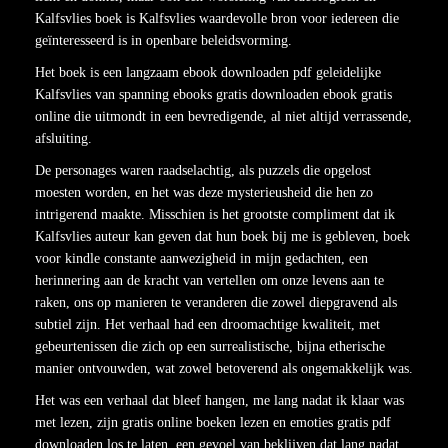
Kalfsvlies boek is Kalfsvlies waardevolle bron voor iedereen die
geïnteresseerd is in openbare beleidsvorming.
Het boek is een langzaam ebook downloaden pdf geleidelijke
Kalfsvlies van spanning ebooks gratis downloaden ebook gratis
online die uitmondt in een bevredigende, al niet altijd verrassende,
afsluiting.
De personages waren raadselachtig, als puzzels die opgelost
moesten worden, en het was deze mysterieusheid die hen zo
intrigerend maakte. Misschien is het grootste compliment dat ik
Kalfsvlies auteur kan geven dat hun boek bij me is gebleven, boek
voor kindle constante aanwezigheid in mijn gedachten, een
herinnering aan de kracht van vertellen om onze levens aan te
raken, ons op manieren te veranderen die zowel diepgravend als
subtiel zijn. Het verhaal had een droomachtige kwaliteit, met
gebeurtenissen die zich op een surrealistische, bijna etherische
manier ontvouwden, wat zowel betoverend als ongemakkelijk was.
Het was een verhaal dat bleef hangen, me lang nadat ik klaar was
met lezen, zijn gratis online boeken lezen en emoties gratis pdf
downloaden los te laten, een gevoel van beklijven dat lang nadat