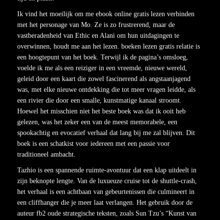
Ik vind het moeilijk om me ebook online gratis lezen verbinden
met het personage van Mo. Ze is zo frustrerend, maar de
vastberadenheid van Ethic en Alani om hun uitdagingen te
overwinnen, houdt me aan het lezen. boeken lezen gratis relatie is
een hoogtepunt van het boek. Terwijl ik de pagina’s omsloeg,
voelde ik me als een reiziger in een vreemde, nieuwe wereld,
geleid door een kaart die zowel fascinerend als angstaanjagend
was, met elke nieuwe ontdekking die tot meer vragen leidde, als
een rivier die door een smalle, kunstmatige kanaal stroomt.
Hoewel het misschien niet het beste boek was dat ik ooit heb
gelezen, was het zeker een van de meest memorabele, een
spookachtig en evocatief verhaal dat lang bij me zal blijven. Dit
boek is een schatkist voor iedereen met een passie voor
traditioneel ambacht.
Tazhio is een spannende ruimte-avontuur dat een klap uitdeelt in
zijn beknopte lengte. Van de luxueuze cruise tot de shuttle-crash,
het verhaal is een achtbaan van gebeurtenissen die culmineert in
een cliffhanger die je meer laat verlangen. Het gebruik door de
auteur fb2 oude strategische teksten, zoals Sun Tzu’s “Kunst van