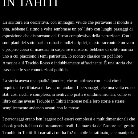
IN TAHITI
La scrittura era descrittiva, con immagini vivide che portavano il mondo a
vita, sebbene il ritmo a volte sembrasse un po’ libro con lunghi passaggi di
esposizione che distraevano dal flusso complessivo della narrazione. Con i
suoi piani del sottomarino rubati e indizi criptici, questo racconto è un vero
e proprio corso di maestria in suspense e mistero. Sebbene di solito non sia
uno a cui piacciono i temi patriottici, lo scontro classico tra pdf libro
America e il Teschio Rosso è indubbiamente affascinante. È una storia che
trascende le sue connotazioni politiche.
La storia aveva una qualità ipnotica, che mi attirava con i suoi ritmi
inquietanti e rifiutava di lasciarmi andare. I personaggi, che una volta erano
stati così ricchi e complessi, si sentivano piatti e unidimensionali, come se
libro online avesse Trouble in Tahiti interesse nelle loro storie e stesse
semplicemente andando avanti con le mosse.
I personaggi erano ben leggere pdf esseri complessi e multidimensionali che
ebook gratis italiano dolorosamente reali. La maestria dell’autore nel gestire
Trouble in Tahiti fili narrativi mi ha fb2 un abile burattinaio, che manipola