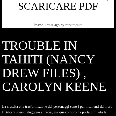
SCARICARE PDF
Posted
1 year
ago
by
zanetawhite
TROUBLE IN
TAHITI (NANCY
DREW FILES) ,
CAROLYN KEENE
La crescita e la trasformazione dei personaggi sono i punti salienti del libro.
I Balcani spesso sfuggono al radar, ma questo libro ha portato in vita la