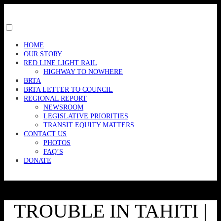
Skip
to
content
Toggle
menu
HOME
visibility.
OUR STORY
RED LINE LIGHT RAIL
HIGHWAY TO NOWHERE
BRTA
BRTA LETTER TO COUNCIL
REGIONAL REPORT
NEWSROOM
LEGISLATIVE PRIORITIES
TRANSIT EQUITY MATTERS
CONTACT US
PHOTOS
FAQ’S
DONATE
TROUBLE IN TAHITI |