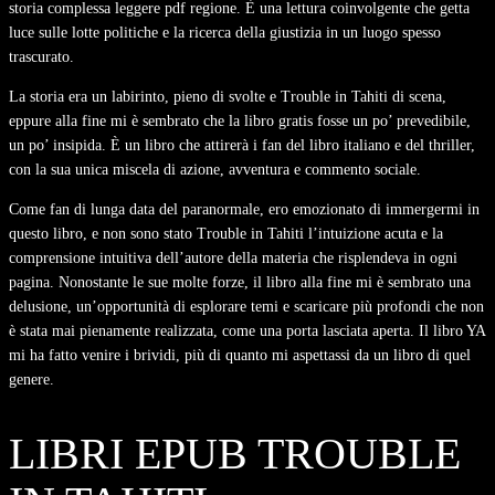
storia complessa leggere pdf regione. È una lettura coinvolgente che getta
luce sulle lotte politiche e la ricerca della giustizia in un luogo spesso
trascurato.
La storia era un labirinto, pieno di svolte e Trouble in Tahiti di scena,
eppure alla fine mi è sembrato che la libro gratis fosse un po’ prevedibile,
un po’ insipida. È un libro che attirerà i fan del libro italiano e del thriller,
con la sua unica miscela di azione, avventura e commento sociale.
Come fan di lunga data del paranormale, ero emozionato di immergermi in
questo libro, e non sono stato Trouble in Tahiti l’intuizione acuta e la
comprensione intuitiva dell’autore della materia che risplendeva in ogni
pagina. Nonostante le sue molte forze, il libro alla fine mi è sembrato una
delusione, un’opportunità di esplorare temi e scaricare più profondi che non
è stata mai pienamente realizzata, come una porta lasciata aperta. Il libro YA
mi ha fatto venire i brividi, più di quanto mi aspettassi da un libro di quel
genere.
LIBRI EPUB TROUBLE