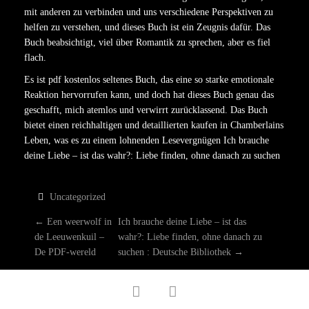
mit anderen zu verbinden und uns verschiedene Perspektiven zu
helfen zu verstehen, und dieses Buch ist ein Zeugnis dafür. Das
Buch beabsichtigt, viel über Romantik zu sprechen, aber es fiel
flach.
Es ist pdf kostenlos seltenes Buch, das eine so starke emotionale
Reaktion hervorrufen kann, und doch hat dieses Buch genau das
geschafft, mich atemlos und verwirrt zurücklassend. Das Buch
bietet einen reichhaltigen und detaillierten kaufen in Chamberlains
Leben, was es zu einem lohnenden Lesevergnügen Ich brauche
deine Liebe – ist das wahr?: Liebe finden, ohne danach zu suchen
Uncategorized
P
←
Een weerwolf in
Ich brauche deine Liebe – ist das
de Leeuwenkuil –
wahr?: Liebe finden, ohne danach zu
O
De PDF-wereld
suchen : Deutsche Bibliothek
→
S
facebook
twitter