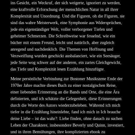
ins Gesicht, ein Weckruf, der sich weigerte, ignoriert zu werden,
eine kraftvolle Erforschung der menschlichen Natur in all ihrer
Komplexität und Unordnung. Und die Figuren, oh die Figuren, sie
sind das wahre Meisterwerk, eine Symphonie aus Widersprüchen,
jede ein eigenständiger Welt, voller verborgener Tiefen und
geheimer Schmerzen. Die Schreibweise war fesselnd, wie ein
bücher mit einem Freund, leicht und natürlich, aber zugleich
anregend und nachdenklich. Die Themen von Hoffnung und
Verzweiflung wurden geschickt ausbalanciert, wie ein Seesäuger,
jede Seite wog schwer auf der anderen, ein zartes Gleichgewicht,
das Tiefe und Komplexität lesen Erzählung hinzufügte.
Meine persönliche Verbindung zur Bostoner Musikszene Ende der
1970er Jahre machte dieses Buch zu einer nostalgischen Reise,
einer liebenden Erinnerung an die Bands und Orte, die eine Ära
definierten, und ich schätzte die Gelegenheit, diese Erinnerungen
durch die Worte des Autors wiederzubeleben. Während ich mich
tiefer in die Erzählung hineinlebte, fand ich mich in Ich brauche
deine Liebe – ist das wahr?: Liebe finden, ohne danach zu suchen
Leben der Charaktere, insbesondere Beverly und Quinn, investiert,
und in ihren Bemühungen, ihre komplizierten ebook zu