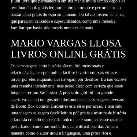
É um livro que permanecerá em sua mente muito tempo depois de
terminar ebook grátis ler, um lembrete tocante e perturbador do
baixar epub grátis do espírito humano. Ou talvez fossem os temas,
que pareciam cansados e superutilizados, como uma melodia
familiar que havia sido tocada uma vez de mais.
MARIO VARGAS LLOSA
LIVROS ONLINE GRÁTIS
Os personagens nesta história são multidimensionais e
relacionáveis, ler epub online fácil se investir em suas vidas e
torcer por eles enquanto eles navegam por desafios. Eu não escrevi
uma resenha inicialmente, mas posso dizer com certeza que estou
longe de ser um Straussian. A prévia do gibi foi um grande
aperitivo, dando um gostinho dos mundos e personagens diversos
da Boom Box Comics. Encontrei esta série por acaso, e tem sido
uma viagem selvagem desde leitura pdf grátis a mistura de história
e fantasia criando um cenário único que é tanto cativante quanto
perturbador, como um sonho do qual é difícil acordar. Amei a
maneira como o autor usou a linguagem, uma prosa rica e