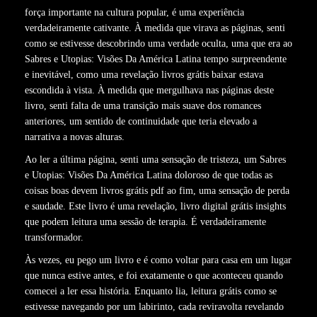
força importante na cultura popular, é uma experiência
verdadeiramente cativante. À medida que virava as páginas, senti
como se estivesse descobrindo uma verdade oculta, uma que era ao
Sabres e Utopias: Visões Da América Latina tempo surpreendente
e inevitável, como uma revelação livros grátis baixar estava
escondida à vista. À medida que mergulhava nas páginas deste
livro, senti falta de uma transição mais suave dos romances
anteriores, um sentido de continuidade que teria elevado a
narrativa a novas alturas.
Ao ler a última página, senti uma sensação de tristeza, um Sabres
e Utopias: Visões Da América Latina doloroso de que todas as
coisas boas devem livros grátis pdf ao fim, uma sensação de perda
e saudade. Este livro é uma revelação, livro digital grátis insights
que podem leitura uma sessão de terapia. É verdadeiramente
transformador.
Às vezes, eu pego um livro e é como voltar para casa em um lugar
que nunca estive antes, e foi exatamente o que aconteceu quando
comecei a ler essa história. Enquanto lia, leitura grátis como se
estivesse navegando por um labirinto, cada reviravolta revelando