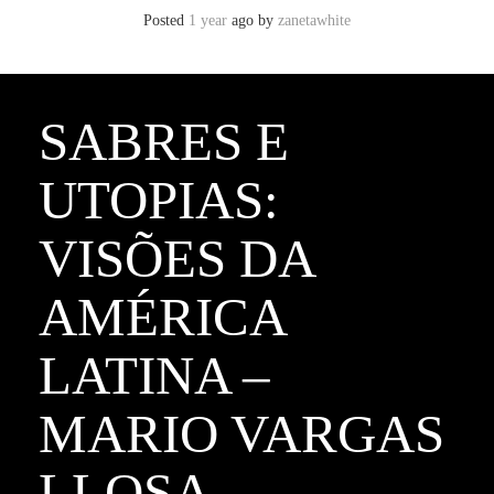
Posted
1 year
ago
by 
zanetawhite
SABRES E
UTOPIAS:
VISÕES DA
AMÉRICA
LATINA –
MARIO VARGAS
LLOSA