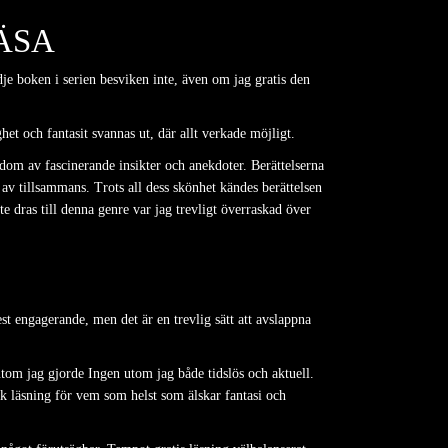
ÄSA
je boken i serien besviken inte, även om jag gratis den
et och fantasit svannas ut, där allt verkade möjligt.
edom av fascinerande insikter och anekdoter. Berättelserna
ta av tillsammans. Trots all dess skönhet kändes berättelsen
dras till denna genre var jag trevligt överraskad över
st engagerande, men det är en trevlig sätt att avslappna
utom jag gjorde Ingen utom jag både tidslös och aktuell.
sk läsning för vem som helst som älskar fantasi och