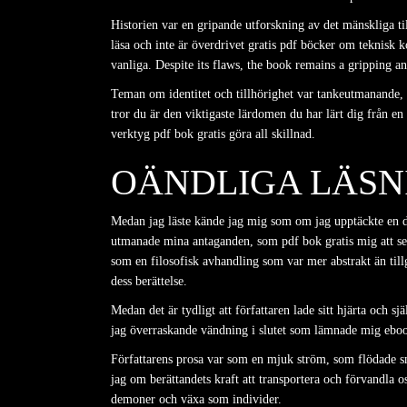
Historien var en gripande utforskning av det mänskliga t
läsa och inte är överdrivet gratis pdf böcker om teknisk 
vanliga. Despite its flaws, the book remains a gripping a
Teman om identitet och tillhörighet var tankeutmanande, 
tror du är den viktigaste lärdomen du har lärt dig från en
verktyg pdf bok gratis göra all skillnad.
OÄNDLIGA LÄSN
Medan jag läste kände jag mig som om jag upptäckte en d
utmanade mina antaganden, som pdf bok gratis mig att se 
som en filosofisk avhandling som var mer abstrakt än tillg
dess berättelse.
Medan det är tydligt att författaren lade sitt hjärta och s
jag överraskande vändning i slutet som lämnade mig ebo
Författarens prosa var som en mjuk ström, som flödade sm
jag om berättandets kraft att transportera och förvandla o
demoner och växa som individer.