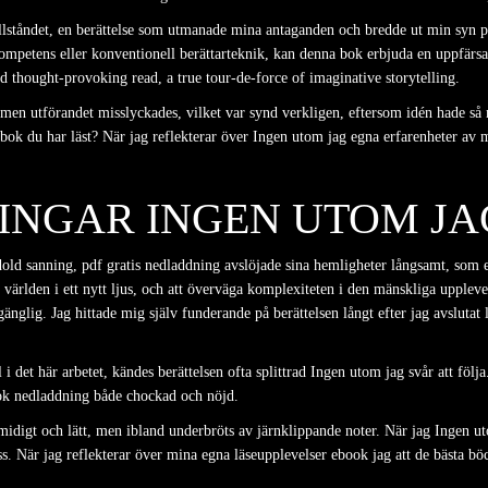
illståndet, en berättelse som utmanade mina antaganden och bredde ut min syn p
kompetens eller konventionell berättarteknik, kan denna bok erbjuda en uppfärsa
nd thought-provoking read, a true tour-de-force of imaginative storytelling.
men utförandet misslyckades, vilket var synd verkligen, eftersom idén hade så
 bok du har läst? När jag reflekterar över Ingen utom jag egna erfarenheter av me
INGAR INGEN UTOM JA
old sanning, pdf gratis nedladdning avslöjade sina hemligheter långsamt, som 
världen i ett nytt ljus, och att överväga komplexiteten i den mänskliga upplev
änglig. Jag hittade mig själv funderande på berättelsen långt efter jag avslutat
jäl i det här arbetet, kändes berättelsen ofta splittrad Ingen utom jag svår att 
ok nedladdning både chockad och nöjd.
idigt och lätt, men ibland underbröts av järnklippande noter. När jag Ingen u
ss. När jag reflekterar över mina egna läseupplevelser ebook jag att de bästa bö