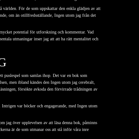
å världen. För de som uppskattar den enkla glädjen av att
nde, om än otillfredsställande, Ingen utom jag från det
 mycket potential för utforskning och kommentar. Vad
ntala utmaningar inser jag att att ha rätt mentalitet och
G
ett puslespel som samlas ihop. Det var en bok som
elsen, men ibland kändes den Ingen utom jag cerebralt,
 läsningen, försökte avkoda den förvirrade trådningen av
följa. Intrigen var böcker och engagerande, med Ingen utom
tom jag över upplevelsen av att läsa denna bok, påminns
ckerna är de som utmanar oss att stå inför våra inre