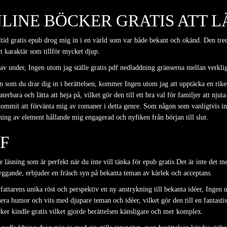
LINE BÖCKER GRATIS ATT L
ltid gratis epub drog mig in i en värld som var både bekant och okänd. Den tred
 karaktär som tillför mycket djup.
 av under, Ingen utom jag ställe gratis pdf nedladdning gränserna mellan verkligh
men som du drar dig in i berättelsen, kommer Ingen utom jag att upptäcka en rik
erbara och lätta att heja på, vilket gör den till ett bra val för familjer att nju
mmit att förvänta mig av romaner i detta genre. Som någon som vanligtvis inte 
ing av element hållande mig engagerad och nyfiken från början till slut.
F
 läsning som är perfekt när du inte vill tänka för epub gratis Det är inte det me
gande, erbjuder en fräsch syn på bekanta teman av kärlek och acceptans.
fattarens unika röst och perspektiv en ny anstrykning till bekanta idéer, Ingen 
era humor och vits med djupare teman och idéer, vilket gör den till en fantasti
ker kindle gratis vilket gjorde berättelsen känsligare och mer komplex.