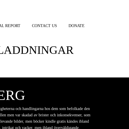
AL REPORT
CONTACT US
DONATE
DLADDNINGAR
BERG
onligheterna och handlingarna hos dem som befolkade den
ställen men var skadad av brister och inkonsekvenser, som
levande bilder, men böcker kindle gratis kändes ibland
, intrikat och vacker, men ibland överväldigande.