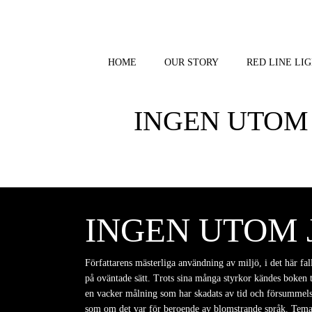
Skip
to
content
HOME
OUR STORY
RED LINE LIG
INGEN UTOM
INGEN UTOM 
Författarens mästerliga användning av miljö, i det här f
på oväntade sätt. Trots sina många styrkor kändes boken ti
en vacker målning som har skadats av tid och försummelse
som om det var för beroende av blomstrande språk. Teman 