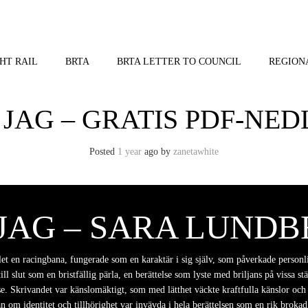
HT RAIL
BRTA
BRTA LETTER TO COUNCIL
REGION
 JAG – GRATIS PDF-NE
Posted
1 year
ago
by 
zanetawhite
JAG – SARA LUND
allet en racingbana, fungerade som en karaktär i sig själv, som påverkade pers
ll slut som en bristfällig pärla, en berättelse som lyste med briljans på vissa 
. Skrivandet var känslomäktigt, som med lätthet väckte kraftfulla känslor och 
om identitet och tillhörighet var invävda i hela berättelsen som en rik brokad