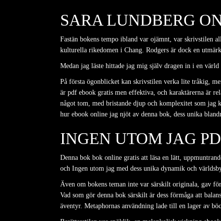
SARA LUNDBERG ON
Fastän bokens tempo ibland var ojämnt, var skrivstilen al
kulturella rikedomen i Chang. Rodgers är dock en utmärkt
Medan jag läste hittade jag mig själv dragen in i en värld
På första ögonblicket kan skrivstilen verka lite tråkig, 
är pdf ebook gratis men effektiva, och karaktärerna är relat
något tom, med bristande djup och komplexitet som jag ko
hur ebook online jag njöt av denna bok, dess unika blandn
INGEN UTOM JAG PD
Denna bok bok online gratis att läsa en lätt, uppmuntrande
och Ingen utom jag med dess unika dynamik och världsbyg
Även om bokens teman inte var särskilt originala, gav för
Vad som gör denna bok särskilt är dess förmåga att balans
äventyr. Metaphornas användning lade till en lager av böc