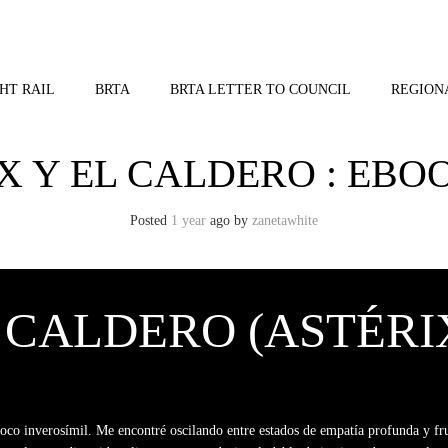
HT RAIL
BRTA
BRTA LETTER TO COUNCIL
REGION
X Y EL CALDERO : EBOO
Posted
1 year
ago
by 
zanetawhite
 CALDERO (ASTÉRIX
oco inverosímil. Me encontré oscilando entre estados de empatía profunda y fru