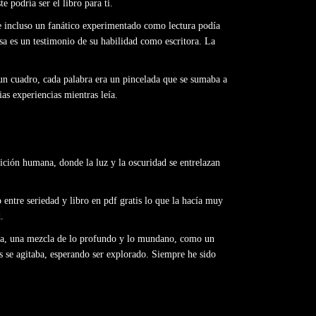
e podría ser el libro para ti.
ue incluso un fanático experimentado como lectura podía
isa es un testimonio de su habilidad como escritora. La
o un cuadro, cada palabra era un pincelada que se sumaba a
as experiencias mientras leía.
dición humana, donde la luz y la oscuridad se entrelazan
 entre seriedad y libro en pdf gratis lo que la hacía muy
.
riosa, una mezcla de lo profundo y lo mundano, como un
os se agitaba, esperando ser explorado. Siempre he sido