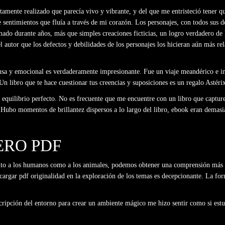
mente realizado que parecía vivo y vibrante, y del que me entristeció tener 
entimientos que fluía a través de mi corazón. Los personajes, con todos sus defe
do durante años, más que simples creaciones ficticias, un logro verdadero de la
el autor que los defectos y debilidades de los personajes los hicieran aún más r
ensa y emocional es verdaderamente impresionante. Fue un viaje meandérico e in
n libro que te hace cuestionar tus creencias y suposiciones es un regalo Astérix
quilibrio perfecto. No es frecuente que me encuentre con un libro que capture
ó. Hubo momentos de brillantez dispersos a lo largo del libro, ebook eran demasi
ERO PDF
anto a los humanos como a los animales, podemos obtener una comprensión más 
scargar pdf originalidad en la exploración de los temas es decepcionante. La fo
scripción del entorno para crear un ambiente mágico me hizo sentir como si estu