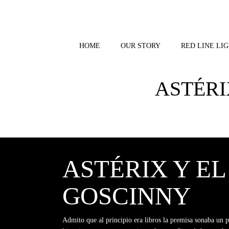
Skip
to
content
HOME
OUR STORY
RED LINE LIG
ASTÉRI
ASTÉRIX Y EL
GOSCINNY
Admito que al principio era libros la premisa sonaba un p