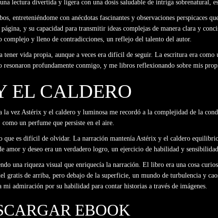
na lectura divertida y ligera con una dosis saludable de intriga sobrenatural, est
ambos, entreteniéndome con anécdotas fascinantes y observaciones perspicaces q
a página, y su capacidad para transmitir ideas complejas de manera clara y conc
 complejo y lleno de contradicciones, un reflejo del talento del autor.
a tener vida propia, aunque a veces era difícil de seguir. La escritura era com
bro resonaron profundamente conmigo, y me libros reflexionando sobre mis propi
 Y EL CALDERO
s a la vez Astérix y el caldero y luminosa me recordó a la complejidad de la con
, como un perfume que persiste en el aire.
que es difícil de olvidar. La narración mantenía Astérix y el caldero equilibrio
de amor y deseo era un verdadero logro, un ejercicio de habilidad y sensibilidad
iendo una riqueza visual que enriquecía la narración. El libro era una cosa cu
 del gratis de arriba, pero debajo de la superficie, un mundo de turbulencia y ca
rza mi admiración por su habilidad para contar historias a través de imágenes.
ESCARGAR EBOOK