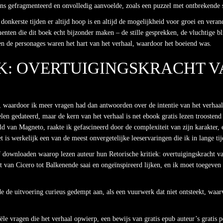
ns gefragmenteerd en onvolledig aanvoelde, zoals een puzzel met ontbrekende s
donkerste tijden er altijd hoop is en altijd de mogelijkheid voor groei en verand
nten die dit boek echt bijzonder maken – de stille gesprekken, de vluchtige b
sen de personages waren het hart van het verhaal, waardoor het boeiend was.
K: OVERTUIGINGSKRACHT V
, waardoor ik meer vragen had dan antwoorden over de intentie van het verhaal
 gedateerd, maar de kern van het verhaal is net ebook gratis lezen troostend als
d van Magneto, raakte ik gefascineerd door de complexiteit van zijn karakter, e
t is werkelijk een van de meest onvergetelijke leeservaringen die ik in lange ti
pdf downloaden waarop lezen auteur hun Retorische kritiek: overtuigingskracht
ht van Cicero tot Balkenende saai en ongeïnspireerd lijken, en ik moet toegeven 
de de uitvoering curieus gedempt aan, als een vuurwerk dat niet ontsteekt, wa
iële vragen die het verhaal opwierp, een bewijs van gratis epub auteur’s gratis 