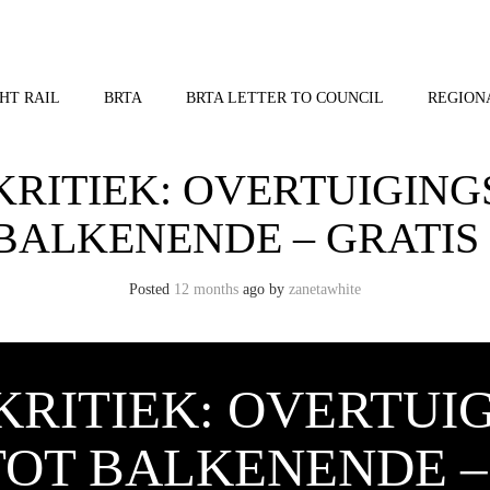
HT RAIL
BRTA
BRTA LETTER TO COUNCIL
REGION
KRITIEK: OVERTUIGIN
 BALKENENDE – GRATIS
Posted
12 months
ago
by 
zanetawhite
KRITIEK: OVERTU
TOT BALKENENDE –