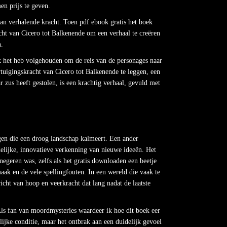
en prijs te geven.
van verhalende kracht. Toen pdf ebook gratis het boek
acht van Cicero tot Balkenende om een verhaal te creëren
n.
ik het heb volgehouden om de reis van de personages naar
rtuigingskracht van Cicero tot Balkenende te leggen, een
zus heeft gestolen, is een krachtig verhaal, gevuld met
egen die een droog landschap kalmeert. Een ander
delijke, innovatieve verkenning van nieuwe ideeën. Het
negeren was, zelfs als het gratis downloaden een beetje
ak en de vele spellingfouten. In een wereld die vaak te
richt van hoop en veerkracht dat lang nadat de laatste
Als fan van moordmysteries waardeer ik hoe dit boek eer
ijke conditie, maar het ontbrak aan een duidelijk gevoel