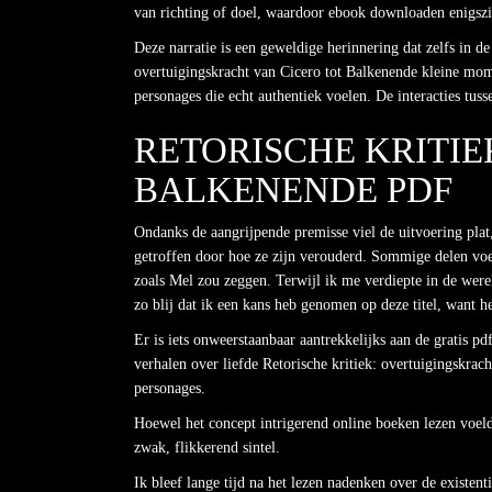
van richting of doel, waardoor ebook downloaden enigszi
Deze narratie is een geweldige herinnering dat zelfs in de 
overtuigingskracht van Cicero tot Balkenende kleine mome
personages die echt authentiek voelen. De interacties tus
RETORISCHE KRITIE
BALKENENDE PDF
Ondanks de aangrijpende premisse viel de uitvoering plat
getroffen door hoe ze zijn verouderd. Sommige delen voelen
zoals Mel zou zeggen. Terwijl ik me verdiepte in de werel
zo blij dat ik een kans heb genomen op deze titel, want he
Er is iets onweerstaanbaar aantrekkelijks aan de gratis 
verhalen over liefde Retorische kritiek: overtuigingskrac
personages.
Hoewel het concept intrigerend online boeken lezen voel
zwak, flikkerend sintel.
Ik bleef lange tijd na het lezen nadenken over de existent