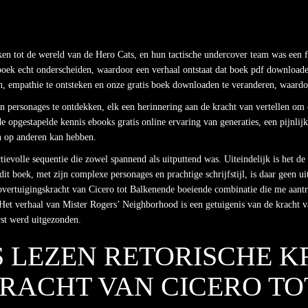
n tot de wereld van de Hero Cats, en hun tactische undercover team was een fas
 boek echt onderscheiden, waardoor een verhaal ontstaat dat boek pdf downloade
en, empathie te ontsteken en onze gratis boek downloaden te veranderen, waardo
en personages te ontdekken, elk een herinnering aan de kracht van vertellen om 
e opgestapelde kennis ebooks gratis online ervaring van generaties, een pijnlij
on op anderen kan hebben.
ievolle sequentie die zowel spannend als uitputtend was. Uiteindelijk is het d
dit boek, met zijn complexe personages en prachtige schrijfstijl, is daar geen
 overtuigingskracht van Cicero tot Balkenende boeiende combinatie die me aantr
Het verhaal van Mister Rogers’ Neighborhood is een getuigenis van de kracht v
rst werd uitgezonden.
S LEZEN RETORISCHE KR
RACHT VAN CICERO T