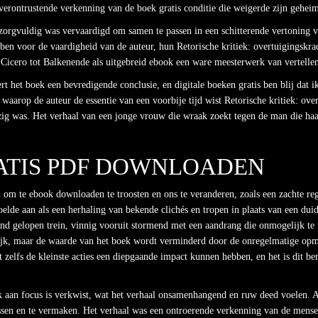
k verontrustende verkenning van de boek gratis conditie die weigerde zijn geheim
k zorgvuldig was vervaardigd om samen te passen in een schitterende vertoning 
bben voor de vaardigheid van de auteur, hun Retorische kritiek: overtuigingskr
n Cicero tot Balkenende als uitgebreid ebook een ware meesterwerk van vertelle
t het boek een bevredigende conclusie, en digitale boeken gratis ben blij dat 
waarop de auteur de essentie van een voorbije tijd wist Retorische kritiek: ove
g was. Het verhaal van een jonge vrouw die wraak zoekt tegen de man die haar 
ATIS PDF DOWNLOADEN
n om te ebook downloaden te troosten en ons te veranderen, zoals een zachte r
elde aan als een herhaling van bekende clichés en tropen in plaats van een dui
and gelopen trein, vinnig vooruit stormend met een aandrang die onmogelijk te 
elijk, maar de waarde van het boek wordt verminderd door de onregelmatige opma
t zelfs de kleinste acties een diepgaande impact kunnen hebben, en het is dit be
ek aan focus is verkwist, wat het verhaal onsamenhangend en ruw deed voelen. 
rassen en te vermaken. Het verhaal was een ontroerende verkenning van de mensel