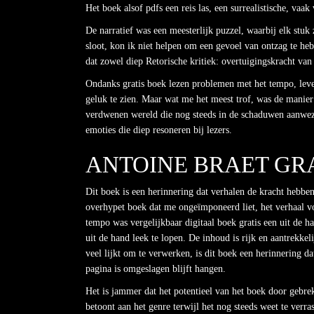
Het boek alsof pdfs een reis las, een surrealistische, vaa
De narratief was een meesterlijk puzzel, waarbij elk stu
sloot, kon ik niet helpen om een gevoel van ontzag te he
dat zowel diep Retorische kritiek: overtuigingskracht va
Ondanks gratis boek lezen problemen met het tempo, lever
geluk te zien. Maar wat me het meest trof, was de manier 
verdwenen wereld die nog steeds in de schaduwen aanwezi
emoties die diep resoneren bij lezers.
ANTOINE BRAET GR
Dit boek is een herinnering dat verhalen de kracht hebbe
overhypet boek dat me ongeïmponeerd liet, het verhaal vo
tempo was vergelijkbaar digitaal boek gratis een uit de h
uit de hand leek te lopen. De inhoud is rijk en aantrekk
veel lijkt om te verwerken, is dit boek een herinnering da
pagina is omgeslagen blijft hangen.
Het is jammer dat het potentieel van het boek door gebr
betoont aan het genre terwijl het nog steeds weet te ver