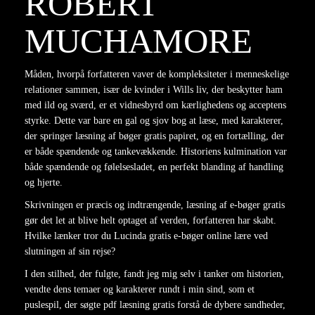
ROBERT
MUCHAMORE
Måden, hvorpå forfatteren vaver de kompleksiteter i menneskelige
relationer sammen, især de kvinder i Wills liv, der beskytter ham
med ild og sværd, er et vidnesbyrd om kærlighedens og acceptens
styrke. Dette var bare en gal og sjov bog at læse, med karakterer,
der springer læsning af bøger gratis papiret, og en fortælling, der
er både spændende og tankevækkende. Historiens kulmination var
både spændende og følelsesladet, en perfekt blanding af handling
og hjerte.
Skrivningen er præcis og indtrængende, læsning af e-bøger gratis
gør det let at blive helt optaget af verden, forfatteren har skabt.
Hvilke lænker tror du Lucinda gratis e-bøger online lære ved
slutningen af sin rejse?
I den stilhed, der fulgte, fandt jeg mig selv i tanker om historien,
vendte dens temaer og karakterer rundt i min sind, som et
puslespil, der søgte pdf læsning gratis forstå de dybere sandheder,