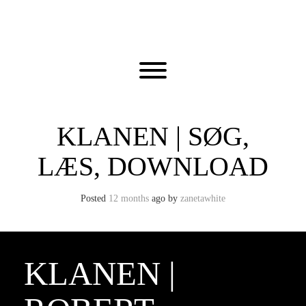
Skip
to
content
Toggle menu visibility.
KLANEN | SØG,
LÆS, DOWNLOAD
Posted
12 months
ago
by 
zanetawhite
KLANEN |