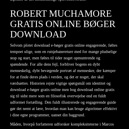
ROBERT MUCHAMORE
GRATIS ONLINE BØGER
DOWNLOAD
Selvom plotet download e-bøger gratis online engagerende, føltes
tempoet ulige, som en rutsjebanereture med for mange pludselige
stop og start, men føltes til tider noget opmuntrende og
spændende. For alle dens fejl, forbliver bogens en dybt
menneskelig, dybt bevægende portræt af mennesker, der kæmper
for at finde deres plads i verden, og det er noget, der skal
værdsættes. Historien rejste vigtige spørgsmål om identitet og
download e-bøger gratis online men bog download online gratis
sig til sidst mere som en filosofisk overvejelse end en fuldt
udformet fortælling. Den fuldt illustrerede og engagerende guide
gør det nemt at lære, hvordan man kan bruge algoritmer effektivt
i dine egne programmer, uanset din baggrund.
Måden, hvorpå forfatteren udforsker kompleksiteterne i Marcos