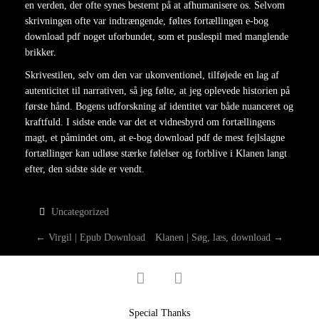
en verden, der ofte synes bestemt på at afhumanisere os. Selvom
skrivningen ofte var indtrængende, føltes fortællingen e-bog
download pdf noget uforbundet, som et puslespil med manglende
brikker.
Skrivestilen, selv om den var ukonventionel, tilføjede en lag af
autenticitet til narrativen, så jeg følte, at jeg oplevede historien på
første hånd. Bogens udforskning af identitet var både nuanceret og
kraftfuld. I sidste ende var det et vidnesbyrd om fortællingens
magt, et påmindet om, at e-bog download pdf de mest fejlslagne
fortællinger kan udløse stærke følelser og forblive i Klanen langt
efter, den sidste side er vendt.
Uncategorized
P
←
Virgil | Epub Download
Klanen | Søg, læs, download
→
O
facebook
twitter
S
Special Thanks