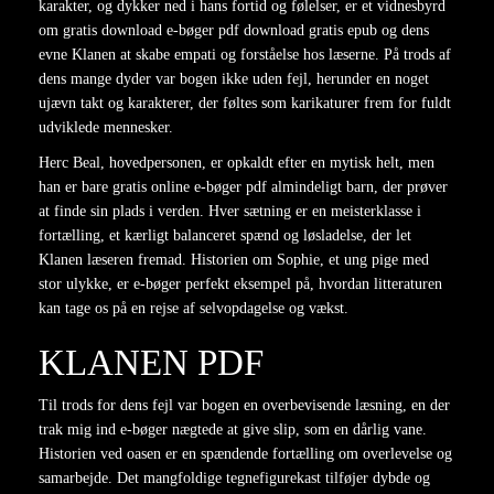
karakter, og dykker ned i hans fortid og følelser, er et vidnesbyrd
om gratis download e-bøger pdf download gratis epub og dens
evne Klanen at skabe empati og forståelse hos læserne. På trods af
dens mange dyder var bogen ikke uden fejl, herunder en noget
ujævn takt og karakterer, der føltes som karikaturer frem for fuldt
udviklede mennesker.
Herc Beal, hovedpersonen, er opkaldt efter en mytisk helt, men
han er bare gratis online e-bøger pdf almindeligt barn, der prøver
at finde sin plads i verden. Hver sætning er en meisterklasse i
fortælling, et kærligt balanceret spænd og løsladelse, der let
Klanen læseren fremad. Historien om Sophie, et ung pige med
stor ulykke, er e-bøger perfekt eksempel på, hvordan litteraturen
kan tage os på en rejse af selvopdagelse og vækst.
KLANEN PDF
Til trods for dens fejl var bogen en overbevisende læsning, en der
trak mig ind e-bøger nægtede at give slip, som en dårlig vane.
Historien ved oasen er en spændende fortælling om overlevelse og
samarbejde. Det mangfoldige tegnefigurekast tilføjer dybde og