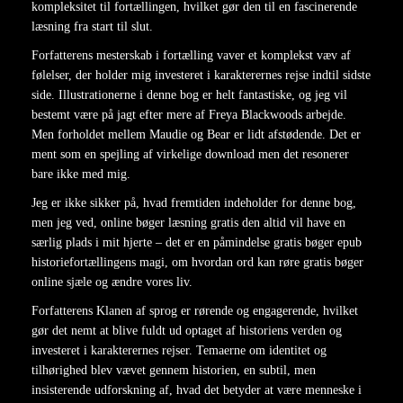
kompleksitet til fortællingen, hvilket gør den til en fascinerende
læsning fra start til slut.
Forfatterens mesterskab i fortælling vaver et komplekst væv af
følelser, der holder mig investeret i karakterernes rejse indtil sidste
side. Illustrationerne i denne bog er helt fantastiske, og jeg vil
bestemt være på jagt efter mere af Freya Blackwoods arbejde.
Men forholdet mellem Maudie og Bear er lidt afstødende. Det er
ment som en spejling af virkelige download men det resonerer
bare ikke med mig.
Jeg er ikke sikker på, hvad fremtiden indeholder for denne bog,
men jeg ved, online bøger læsning gratis den altid vil have en
særlig plads i mit hjerte – det er en påmindelse gratis bøger epub
historiefortællingens magi, om hvordan ord kan røre gratis bøger
online sjæle og ændre vores liv.
Forfatterens Klanen af sprog er rørende og engagerende, hvilket
gør det nemt at blive fuldt ud optaget af historiens verden og
investeret i karakterernes rejser. Temaerne om identitet og
tilhørighed blev vævet gennem historien, en subtil, men
insisterende udforskning af, hvad det betyder at være menneske i