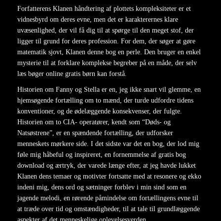
Forfatterens Klanen håndtering af plottets kompleksiteter er et
vidnesbyrd om deres evne, men det er karakterernes klare
uvæsenlighed, der vil få dig til at spørge til den meget stof, der
ligger til grund for deres profession. For dem, der søger at gøre
matematik sjovt, Klanen denne bog en perle. Den bruger en enkel
mysterie til at forklare komplekse begreber på en måde, der selv
læs bøger online gratis børn kan forstå.
Historien om Fanny og Stella er en, jeg ikke snart vil glemme, en
hjemsøgende fortælling om to mænd, der turde udfordre tidens
konventioner, og de ødelæggende konsekvenser, der fulgte.
Historien om to CIA- operatører, kendt som “Døds- og
Natsøstrene”, er en spændende fortælling, der udforsker
menneskets mørkere side. I det sidste var det en bog, der lod mig
føle mig håbeful og inspireret, en fornemmelse af gratis bog
download og ærtryk, der varede længe efter, at jeg havde lukket
Klanen dens temaer og motivter fortsatte med at resonere og ekko
indeni mig, dens ord og sætninger forblev i min sind som en
jagende melodi, en rørende påmindelse om fortællingens evne til
at træde over tid og omstændigheder, til at tale til grundlæggende
aspekter af det menneskelige oplevelsesverden.