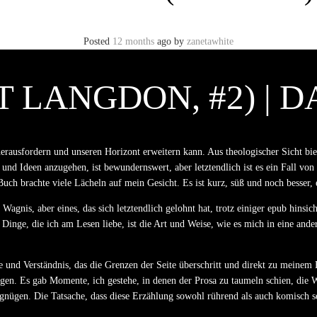
Posted
12 months
ago
by
zanetawhite
T LANGDON, #2) | 
 herausfordern und unseren Horizont erweitern kann. Aus theologischer Sicht bi
Ideen anzugehen, ist bewundernswert, aber letztendlich ist es ein Fall von “zu
uch brachte viele Lächeln auf mein Gesicht. Es ist kurz, süß und noch besser, e
Wagnis, aber eines, das sich letztendlich gelohnt hat, trotz einiger epub hins
 Dinge, die ich am Lesen liebe, ist die Art und Weise, wie es mich in eine ande
 und Verständnis, das die Grenzen der Seite überschritt und direkt zu meinem He
. Es gab Momente, ich gestehe, in denen der Prosa zu taumeln schien, die Wort
nügen. Die Tatsache, dass diese Erzählung sowohl rührend als auch komisch sei