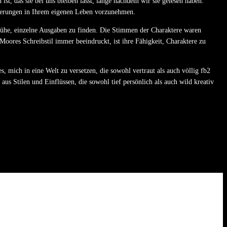
t, das sie bei uns bleiben lässt, lange nachdem wir sie gelesen haben.
änderungen in Ihrem eigenen Leben vorzunehmen.
 Mühe, einzelne Ausgaben zu finden. Die Stimmen der Charaktere waren
 Moores Schreibstil immer beeindruckt, ist ihre Fähigkeit, Charaktere zu
es, mich in eine Welt zu versetzen, die sowohl vertraut als auch völlig fb2
us Stilen und Einflüssen, die sowohl tief persönlich als auch wild kreativ