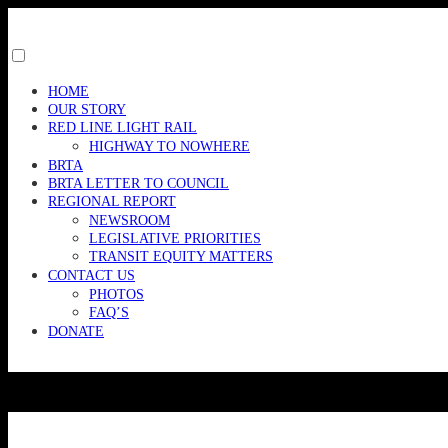
Skip
to
content
Toggle
menu
HOME
visibility.
OUR STORY
RED LINE LIGHT RAIL
HIGHWAY TO NOWHERE
BRTA
BRTA LETTER TO COUNCIL
REGIONAL REPORT
NEWSROOM
LEGISLATIVE PRIORITIES
TRANSIT EQUITY MATTERS
CONTACT US
PHOTOS
FAQ’S
DONATE