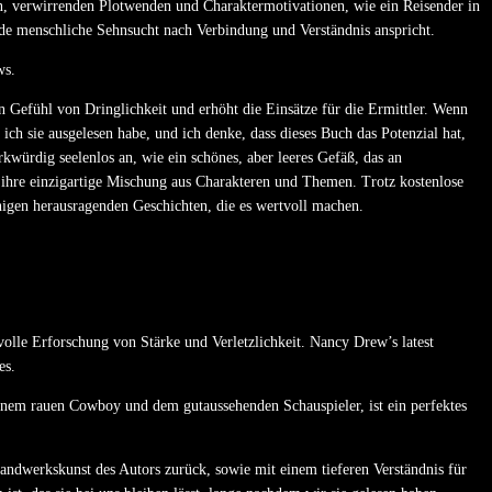
, verwirrenden Plotwenden und Charaktermotivationen, wie ein Reisender in
nde menschliche Sehnsucht nach Verbindung und Verständnis anspricht.
ws.
in Gefühl von Dringlichkeit und erhöht die Einsätze für die Ermittler. Wenn
ch sie ausgelesen habe, und ich denke, dass dieses Buch das Potenzial hat,
rkwürdig seelenlos an, wie ein schönes, aber leeres Gefäß, das an
ihre einzigartige Mischung aus Charakteren und Themen. Trotz kostenlose
inigen herausragenden Geschichten, die es wertvoll machen.
volle Erforschung von Stärke und Verletzlichkeit. Nancy Drew’s latest
es.
seinem rauen Cowboy und dem gutaussehenden Schauspieler, ist ein perfektes
andwerkskunst des Autors zurück, sowie mit einem tieferen Verständnis für