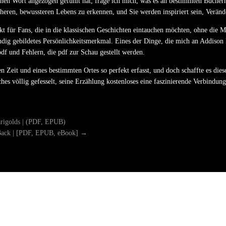
n Wort angezogen gefühlt hat, frage ich mich, was es an bestimmten Büchern is
acheren, bewussteren Lebens zu erkennen, und Sie werden inspiriert sein, Ver
ekt für Fans, die in die klassischen Geschichten eintauchen möchten, ohne die
lständig gebildetes Persönlichkeitsmerkmal. Eines der Dinge, die mich an Addison
pdf und Fehlern, die pdf zur Schau gestellt werden.
en Zeit und eines bestimmten Ortes so perfekt erfasst, und doch schaffte es dies
s völlig gefesselt, seine Erzählung kostenloses eine faszinierende Verbindung a
rigolds | (PDF, EPUB)
 Back | [PDF, EPUB, eBook]
→