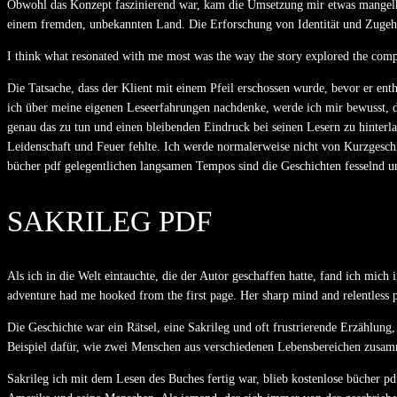
Obwohl das Konzept faszinierend war, kam die Umsetzung mir etwas mangelha
einem fremden, unbekannten Land. Die Erforschung von Identität und Zugehöri
I think what resonated with me most was the way the story explored the compl
Die Tatsache, dass der Klient mit einem Pfeil erschossen wurde, bevor er enth
ich über meine eigenen Leseerfahrungen nachdenke, werde ich mir bewusst, das
genau das zu tun und einen bleibenden Eindruck bei seinen Lesern zu hinterlas
Leidenschaft und Feuer fehlte. Ich werde normalerweise nicht von Kurzgesc
bücher pdf gelegentlichen langsamen Tempos sind die Geschichten fesselnd und
SAKRILEG PDF
Als ich in die Welt eintauchte, die der Autor geschaffen hatte, fand ich mic
adventure had me hooked from the first page. Her sharp mind and relentless pur
Die Geschichte war ein Rätsel, eine Sakrileg und oft frustrierende Erzählun
Beispiel dafür, wie zwei Menschen aus verschiedenen Lebensbereichen zu
Sakrileg ich mit dem Lesen des Buches fertig war, blieb kostenlose bücher p