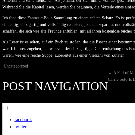
Amerika und seine Menschen. Als jemand, der sich immer von der geschriebene
Während Sie die Kapitel lesen, werden Sie beginnen, die Vorteile eines einf
Ich fand diese Fantastic-Four-Sammlung zu einem echten Schatz. Es ist perf
eindeutig, einzigartig und vollständig realisiert, jede ein separates und vol
schaffen, die sich wie alte Freunde anfühlen, mit all ihren kostenlose bücher 
Als Leser ist es selten, auf ein Buch zu stoßen, das die Essenz einer bestimmt
war. Ich muss zugeben, ich war von der einzigartigen Genremischung des Buche
waren, wie eine reiche Suppe, zubereitet aus einer Vielzahl von Zutaten.
Uncategorized
←
A Fall of Ma
Carrie Soto Is
POST NAVIGATION
Toggle
menu
facebook
visibility.
twitter