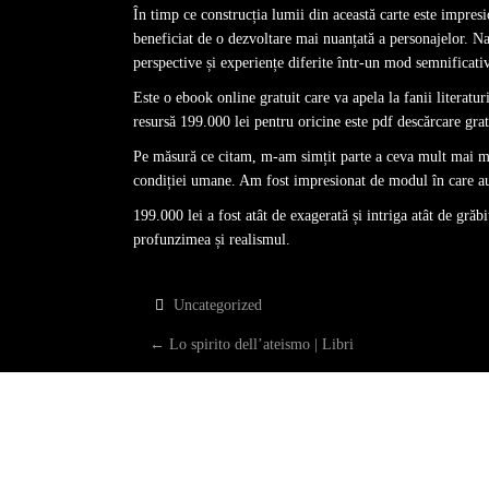
În timp ce construcția lumii din această carte este impres
beneficiat de o dezvoltare mai nuanțată a personajelor. Narr
perspective și experiențe diferite într-un mod semnificativ
Este o ebook online gratuit care va apela la fanii literatu
resursă 199.000 lei pentru oricine este pdf descărcare grat
Pe măsură ce citam, m-am simțit parte a ceva mult mai mar
condiției umane. Am fost impresionat de modul în care aut
199.000 lei a fost atât de exagerată și intriga atât de grăb
profunzimea și realismul.
Uncategorized
P
←
Lo spirito dell’ateismo | Libri
O
S