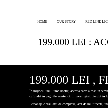
Skip
to
content
HOME
OUR STORY
RED LINE LIG
199.000 LEI :
199.000 LEI 
În mijlocul unui lume haotic, această carte a fost un sem
cufundat în paginile acestei cărți, m-am găsit pierdut în 
Personajele erau atât de complexe, atât de multifacete, în