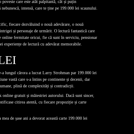
poveste care este atât palpitantă, cât și puțin
 nebunescă, intensă, care te ține pe 199.000 lei scaunului.
cific, fiecare dezvăluind o nouă adevărare, o nouă
intrigei și personaje de urmărit. O lectură fantastică care
online fermitate oricui, fie că sunt în serviciu, pensionar
nei experiențe de lectură cu adevărat memorabile.
LEI
 de-a lungul cărora a lucrat Larry Strohman par 199.000 lei
țiune vastă care s-a întins pe continente și decenii, dar
umane, plină de complexități și contradicții.
online gratuit și măiestriei autorului. Dacă sunt sincer,
ificase citirea atentă, cu fiecare propoziție și carte
ta mea de șase ani a devorat această carte 199.000 lei