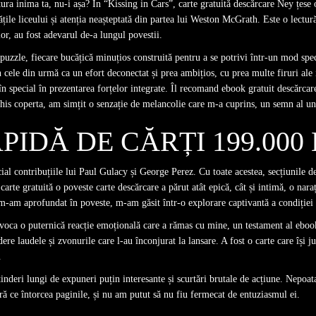
ra inima ta, nu-i așa? În “Kissing in Cars”, carte gratuită descărcare Ney țese o 
ile liceului și atenția neașteptată din partea lui Weston McGrath. Este o lectură
lor, au fost adevarul de-a lungul povestii.
zzle, fiecare bucățică minuțios construită pentru a se potrivi într-un mod spe
n cele din urmă ca un efort deconectat și prea ambițios, cu prea multe firuri ale 
 special în prezentarea forțelor integrate. Îl recomand ebook gratuit descărcare 
nchis coperta, am simțit o senzație de melancolie care m-a cuprins, un semn al u
IDĂ DE CĂRȚI 199.000 
ecial contribuțiile lui Paul Gulacy și George Perez. Cu toate acestea, secțiunile
 carte gratuită o poveste carte descărcare a părut atât epică, cât și intimă, o nara
e m-am aprofundat în poveste, m-am găsit într-o explorare captivantă a condiției 
 evoca o puternică reacție emoțională care a rămas cu mine, un testament al ebook 
 laudele și zvonurile care l-au înconjurat la lansare. A fost o carte care își just
.
întinderi lungi de expuneri puțin interesante și scurtări brutale de acțiune. Nepoa
ră ce întorcea paginile, și nu am putut să nu fiu fermecat de entuziasmul ei.