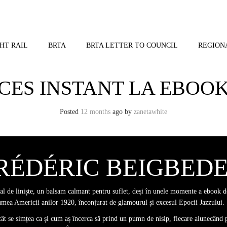
HT RAIL
BRTA
BRTA LETTER TO COUNCIL
REGION
 ACCES INSTANT LA EBOO
Posted
12 months
ago
by 
zanetawhite
, FRÉDÉRIC BEIGBED
nal de liniște, un balsam calmant pentru suflet, deși în unele momente a ebook 
lumea Americii anilor 1920, înconjurat de glamourul și excesul Epocii Jazzului.
cât se simțea ca și cum aș încerca să prind un pumn de nisip, fiecare alunecând 