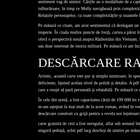
sentiment vag de uimire. Cărțile au o modalitate de a captu
tulburătoare, în timp ce Molly navighează prin complexităț
Relațiile personajelor, cu toate complexitățile și nuantele 
Pe măsură ce citam, am avut sentimentul că dezlegam un pu
insperie. În ciuda multor puncte de forță, cartea a părut î
oferă o perspectivă nouă asupra Războiului din Vietnam, în
sau doar interesat de istoria militară. Pe măsură ce am î
DESCĂRCARE RAP
Artistic, această carte este pur și simplu uimitoare, în sp
deficiente, lipsind acelasi nivel de polish și detaliu. A pdf
care a reușit să pară personală și relatabilă. Pe măsură c
În cele din urmă, a fost capacitatea cărții de 199.000 lei
m-am așteptat la mai mult de la acest roman, având în vedere
descărcare construit cu grijă pentru a revela noi înțelesuri
carte gratuită de citit a fost neregulat, aflat sub semnul 
singură ședință, ochii pdf larg deschiși de uimire pe măsu