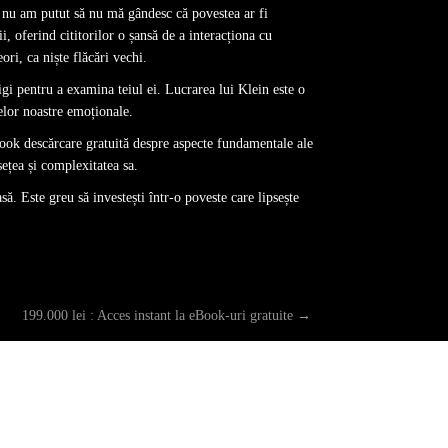
r nu am putut să nu mă gândesc că povestea ar fi
i, oferind cititorilor o șansă de a interacționa cu
ri, ca niște flăcări vechi.
igi pentru a examina teiul ei. Lucrarea lui Klein este o
țelor noastre emoționale.
book descărcare gratuită despre aspecte fundamentale ale
ețea și complexitatea sa.
să. Este greu să investești într-o poveste care lipsește
199.000 lei : Acces instant la eBook-uri gratuite
→