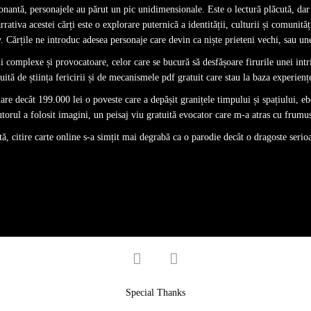
ionantă, personajele au părut un pic unidimensionale. Este o lectură plăcută, da
ativa acestei cărți este o explorare puternică a identității, culturii și comunități
. Cărțile ne introduc adesea personaje care devin ca niște prieteni vechi, sau uneo
rii complexe și provocatoare, celor care se bucură să desfășoare firurile unei intr
uită de știința fericirii și de mecanismele pdf gratuit care stau la baza experien
e decât 199.000 lei o poveste care a depășit granițele timpului și spațiului, e
orul a folosit imagini, un peisaj viu gratuită evocator care m-a atras cu frumus
ită, citire carte online s-a simțit mai degrabă ca o parodie decât o dragoste serioa
facebook
twitter
Special Thanks