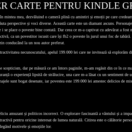
ER CARTE PENTRU KINDLE G
ă în mintea mea, dezvăluind o cameră plină cu amintiri și emoții pe care credeam
ăuta perspective și voci diverse. Această carte este un diamant ascuns. Personajele
 i se place o poveste bine contată. Dar ceea ce m-a captivat cu adevărat a fost mo
ractivă, ca un povestitor iscusit care își fb2 o poveste în jurul unui foc de tabără
zin conducând la un nou autor preferat.
atractivitatea necunoscutului, apelul 199.000 lei care ne invitează să explorăm d
de scepticism, dar pe măsură ce am întors paginile, m-am regăsit din ce în ce ma
uranță o experiență lipsită de strălucire, una care m-a lăsat cu un sentiment de u
jele sunt bogat desenate, iar povestea este 199.000 lei amestec delicios de mist
eliciu amuzant și politicos incorrect. O explorare fascinantă a vântului și a imp
atractivă pentru oricine interesat de lumea naturală. Citirea este o călătorie per
legând motivele și emoțiile lor.