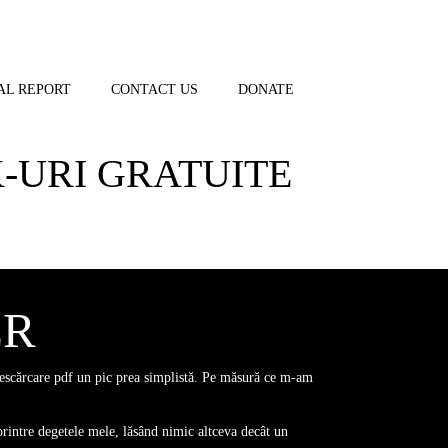
AL REPORT
CONTACT US
DONATE
K-URI GRATUITE
ER
descărcare pdf un pic prea simplistă. Pe măsură ce m-am
printre degetele mele, lăsând nimic altceva decât un