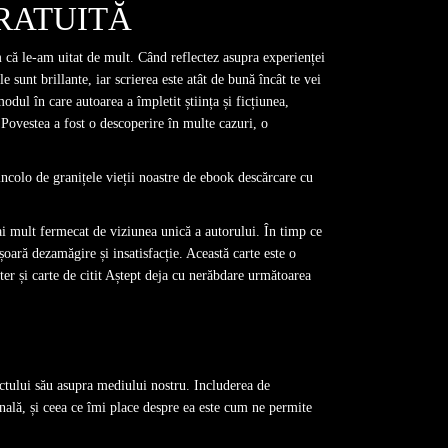
RATUITĂ
 că le-am uitat de mult. Când reflectez asupra experienței
 sunt brillante, iar scrierea este atât de bună încât te vei
dul în care autoarea a împletit știința și ficțiunea,
. Povestea a fost o descoperire în multe cazuri, o
incolo de granițele vieții noastre de ebook descărcare cu
i mult fermecat de viziunea unică a autorului. În timp ce
șoară dezamăgire și insatisfacție. Această carte este o
er și carte de citit Aștept deja cu nerăbdare următoarea
actului său asupra mediului nostru. Includerea de
sonală, și ceea ce îmi place despre ea este cum ne permite