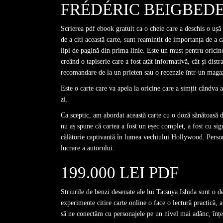
FRÉDÉRIC BEIGBED
Scrierea pdf ebook gratuit ca o cheie care a deschis o uș
de a citi această carte, sunt reamintit de importanța de a c
lipi de pagină din prima linie. Este un must pentru oricine
creând o tapiserie care a fost atât informativă, cât și dist
recomandare de la un prieten sau o recenzie într-un maga
Este o carte care va apela la oricine care a simțit cândva 
zi.
Ca sceptic, am abordat această carte cu o doză sănătoasă 
nu aș spune că cartea a fost un eșec complet, a fost cu sig
călătorie captivantă în lumea vechiului Hollywood. Persona
lucrare a autorului.
199.000 LEI PDF
Striurile de benzi desenate ale lui Tatsuya Ishida sunt o d
experimente citire carte online o face o lectură practică, 
să ne conectăm cu personajele pe un nivel mai adânc, înțe