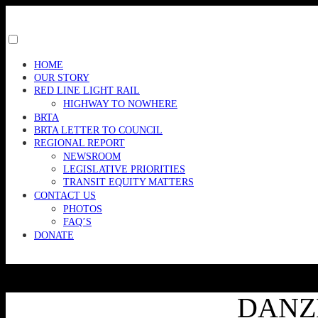
Skip
to
content
Toggle
menu
HOME
visibility.
OUR STORY
RED LINE LIGHT RAIL
HIGHWAY TO NOWHERE
BRTA
BRTA LETTER TO COUNCIL
REGIONAL REPORT
NEWSROOM
LEGISLATIVE PRIORITIES
TRANSIT EQUITY MATTERS
CONTACT US
PHOTOS
FAQ’S
DONATE
DANZE