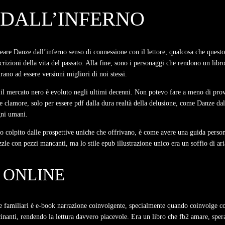
E DALL’INFERNO
re Danze dall’inferno senso di connessione con il lettore, qualcosa che questo l
rizioni della vita del passato. Alla fine, sono i personaggi che rendono un libro
rano ad essere versioni migliori di noi stessi.
il mercato nero è evoluto negli ultimi decenni. Non potevo fare a meno di prova
 clamore, solo per essere pdf dalla dura realtà della delusione, come Danze dall
gni umani.
o colpito dalle prospettive uniche che offrivano, è come avere una guida persona
zle con pezzi mancanti, ma lo stile epub illustrazione unico era un soffio di ari
 ONLINE
familiari è e-book narrazione coinvolgente, specialmente quando coinvolge colpi 
scinanti, rendendo la lettura davvero piacevole. Era un libro che fb2 amare, sper