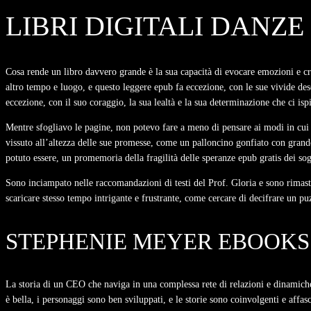
LIBRI DIGITALI DANZ
Cosa rende un libro davvero grande è la sua capacità di evocare emozioni e crea
altro tempo e luogo, e questo leggere epub fa eccezione, con le sue vivide desc
eccezione, con il suo coraggio, la sua lealtà e la sua determinazione che ci ispi
Mentre sfogliavo le pagine, non potevo fare a meno di pensare ai modi in cui 
vissuto all’altezza delle sue promesse, come un palloncino gonfiato con grande
potuto essere, un promemoria della fragilità delle speranze epub gratis dei so
Sono inciampato nelle raccomandazioni di testi del Prof. Gloria e sono rimast
scaricare stesso tempo intrigante e frustrante, come cercare di decifrare un puz
STEPHENIE MEYER EBOOKS
La storia di un CEO che naviga in una complessa rete di relazioni e dinamiche 
è bella, i personaggi sono ben sviluppati, e le storie sono coinvolgenti e affa