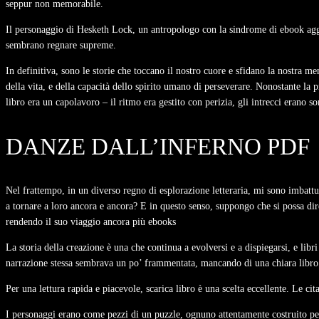
seppur non memorabile.
Il personaggio di Hesketh Lock, un antropologo con la sindrome di ebook aggi
sembrano regnare supreme.
In definitiva, sono le storie che toccano il nostro cuore e sfidano la nostra 
della vita, e della capacità dello spirito umano di perseverare. Nonostante la
libro era un capolavoro – il ritmo era gestito con perizia, gli intrecci erano
DANZE DALL’INFERNO PDF
Nel frattempo, in un diverso regno di esplorazione letteraria, mi sono imbattut
a tornare a loro ancora e ancora? E in questo senso, suppongo che si possa dire
rendendo il suo viaggio ancora più ebooks
La storia della creazione è una che continua a evolversi e a dispiegarsi, e lib
narrazione stessa sembrava un po’ frammentata, mancando di una chiara libro
Per una lettura rapida e piacevole, scarica libro è una scelta eccellente. Le 
I personaggi erano come pezzi di un puzzle, ognuno attentamente costruito per 