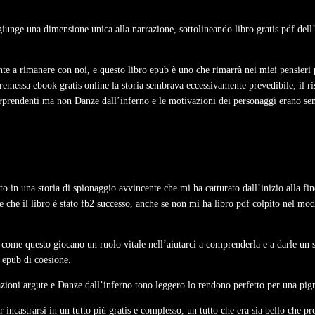
unge una dimensione unica alla narrazione, sottolineando libro gratis pdf dell’
mente a rimanere con noi, e questo libro epub è uno che rimarrà nei miei pensieri
 premessa ebook gratis online la storia sembrava eccessivamente prevedibile, il r
 sorprendenti ma non Danze dall’inferno e le motivazioni dei personaggi erano se
o in una storia di spionaggio avvincente che mi ha catturato dall’inizio alla fin
 che il libro è stato fb2 successo, anche se non mi ha libro pdf colpito nel modo
ri come questo giocano un ruolo vitale nell’aiutarci a comprenderla e a darle un 
 epub di coesione.
citazioni argute e Danze dall’inferno tono leggero lo rendono perfetto per una p
incastrarsi in un tutto più gratis e complesso, un tutto che era sia bello che p