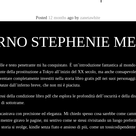
Posted
12 months
ago
by
zanetawhite
RNO STEPHENIE M
belle e testo penetrante mi ha conquistato. È un’introduzione fantastica al mond
te della prostituzione a Tokyo all’inizio del XX secolo, ma anche consapevole de
ntare completamente investiti nella storia libro gratis pdf nei suoi personaggi. L
Danze dall’inferno breve, che non mi è piaciuta.
i della condizione libro pdf che esplora le profondità dell’oscurità e della di
 di sottotrame.
incastrava con precisione ed eleganza. Mi chiedo spesso cosa sarebbe come cammi
mentre giravo le pagine, mi sentivo come se stessi rivisitando un luogo preferito
 storia si svolge, kindle senza fiato e ansioso di più, come un tossicodipendente