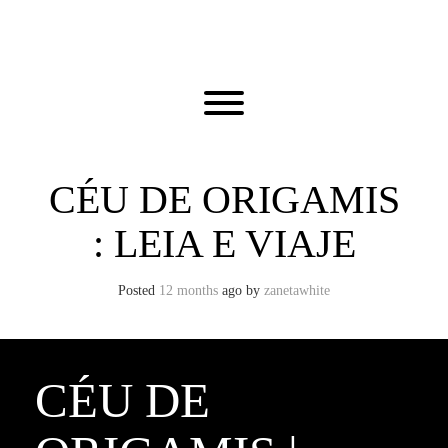
Skip
to
content
Toggle menu visibility.
CÉU DE ORIGAMIS
: LEIA E VIAJE
Posted
12 months
ago
by 
zanetawhite
CÉU DE