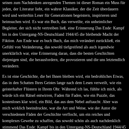
seinen zum Nachdenken anregenden Themen ist dieser Roman ein Muss für
jeden, der Literatur liebt, ein wahrer Klassiker, der die Zeit überdauern
wird und weiterhin Leser für Generationen begeistern, inspirieren und
heimsuchen wird. Es war ein Buch, das verweilte, ein unheimlicher
Begleiter, der sich nicht vertreiben ließ, eine Erinnerung Das Ende: Kampf
bis in den Untergang-NS-Deutschland 1944/45 die bleibende Macht der
Fiktion. Am Ende war es buch Buch, das mich verändert zurückließ, ein
Gefühl von Veränderung, das sowohl tiefgreifend als auch irgendwie
unerklärlich war, eine Erinnerung daran, dass die besten Geschichten
diejenigen sind, die herausfordern, die provozieren und die uns letztendlich
verändern.
Es ist eine Geschichte, die bei Ihnen bleiben wird, ein bedrohliches Etwas,
das in den Schatten Ihres Geistes lange nach dem Lesen verweilt, wie ein
geisterhafter Flüstern in Ihrem Ohr. Während ich las, fühlte ich mich, als
würde ich ein Rätsel entwirren, Faden für Faden, wie ein Puzzle, das
kostenloses klar wird, ein Bild, das aus dem Nebel auftaucht. Aber was
mich wirklich beeindruckte, war die Art und Weise, wie der Autor die
verschiedenen Fäden der Geschichte verflocht, um ein reiches und
komplexes Gewebe zu schaffen, das sowohl schön als auch nachdenklich
stimmend Das Ende: Kampf bis in den Untergang-NS-Deutschland 1944/45