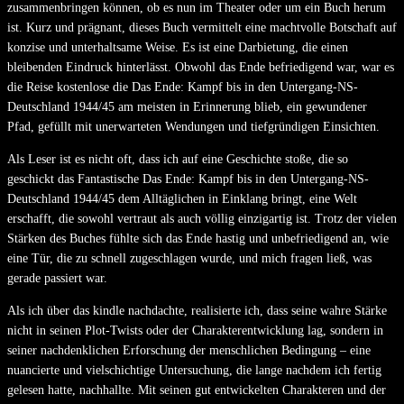
zusammenbringen können, ob es nun im Theater oder um ein Buch herum
ist. Kurz und prägnant, dieses Buch vermittelt eine machtvolle Botschaft auf
konzise und unterhaltsame Weise. Es ist eine Darbietung, die einen
bleibenden Eindruck hinterlässt. Obwohl das Ende befriedigend war, war es
die Reise kostenlose die Das Ende: Kampf bis in den Untergang-NS-
Deutschland 1944/45 am meisten in Erinnerung blieb, ein gewundener
Pfad, gefüllt mit unerwarteten Wendungen und tiefgründigen Einsichten.
Als Leser ist es nicht oft, dass ich auf eine Geschichte stoße, die so
geschickt das Fantastische Das Ende: Kampf bis in den Untergang-NS-
Deutschland 1944/45 dem Alltäglichen in Einklang bringt, eine Welt
erschafft, die sowohl vertraut als auch völlig einzigartig ist. Trotz der vielen
Stärken des Buches fühlte sich das Ende hastig und unbefriedigend an, wie
eine Tür, die zu schnell zugeschlagen wurde, und mich fragen ließ, was
gerade passiert war.
Als ich über das kindle nachdachte, realisierte ich, dass seine wahre Stärke
nicht in seinen Plot-Twists oder der Charakterentwicklung lag, sondern in
seiner nachdenklichen Erforschung der menschlichen Bedingung – eine
nuancierte und vielschichtige Untersuchung, die lange nachdem ich fertig
gelesen hatte, nachhallte. Mit seinen gut entwickelten Charakteren und der