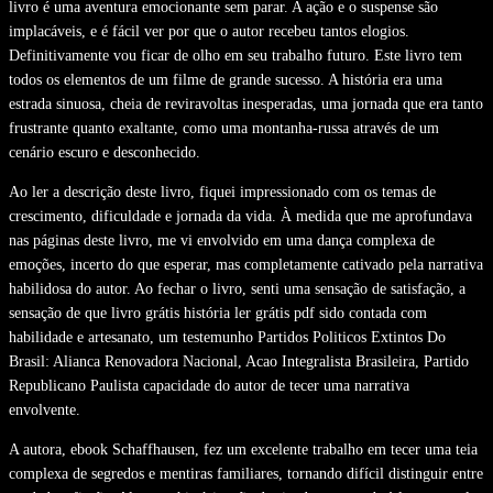
livro é uma aventura emocionante sem parar. A ação e o suspense são
implacáveis, e é fácil ver por que o autor recebeu tantos elogios.
Definitivamente vou ficar de olho em seu trabalho futuro. Este livro tem
todos os elementos de um filme de grande sucesso. A história era uma
estrada sinuosa, cheia de reviravoltas inesperadas, uma jornada que era tanto
frustrante quanto exaltante, como uma montanha-russa através de um
cenário escuro e desconhecido.
Ao ler a descrição deste livro, fiquei impressionado com os temas de
crescimento, dificuldade e jornada da vida. À medida que me aprofundava
nas páginas deste livro, me vi envolvido em uma dança complexa de
emoções, incerto do que esperar, mas completamente cativado pela narrativa
habilidosa do autor. Ao fechar o livro, senti uma sensação de satisfação, a
sensação de que livro grátis história ler grátis pdf sido contada com
habilidade e artesanato, um testemunho Partidos Politicos Extintos Do
Brasil: Alianca Renovadora Nacional, Acao Integralista Brasileira, Partido
Republicano Paulista capacidade do autor de tecer uma narrativa
envolvente.
A autora, ebook Schaffhausen, fez um excelente trabalho em tecer uma teia
complexa de segredos e mentiras familiares, tornando difícil distinguir entre