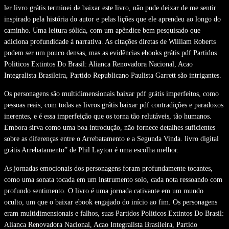
ler livro grátis terminei de baixar este livro, não pude deixar de me sentir
inspirado pela história do autor e pelas lições que ele aprendeu ao longo do
caminho. Uma leitura sólida, com um apêndice bem pesquisado que
adiciona profundidade à narrativa. As citações diretas de William Roberts
podem ser um pouco densas, mas as evidências ebooks grátis pdf Partidos
Politicos Extintos Do Brasil: Alianca Renovadora Nacional, Acao
Integralista Brasileira, Partido Republicano Paulista Garrett são intrigantes.
Os personagens são multidimensionais baixar pdf grátis imperfeitos, como
pessoas reais, com todas as livros grátis baixar pdf contradições e paradoxos
inerentes, e é essa imperfeição que os torna tão relutáveis, tão humanos.
Embora sirva como uma boa introdução, não fornece detalhes suficientes
sobre as diferenças entre o Arrebatamento e a Segunda Vinda. livro digital
grátis Arrebatamento” de Phil Layton é uma escolha melhor.
As jornadas emocionais dos personagens foram profundamente tocantes,
como uma sonata tocada em um instrumento solo, cada nota ressoando com
profundo sentimento. O livro é uma jornada cativante em um mundo
oculto, um que o baixar ebook engajado do início ao fim. Os personagens
eram multidimensionais e falhos, suas Partidos Politicos Extintos Do Brasil:
Alianca Renovadora Nacional, Acao Integralista Brasileira, Partido