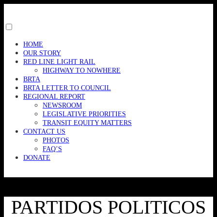
Skip
to
content
Toggle
menu
HOME
visibility.
OUR STORY
RED LINE LIGHT RAIL
HIGHWAY TO NOWHERE
BRTA
BRTA LETTER TO COUNCIL
REGIONAL REPORT
NEWSROOM
LEGISLATIVE PRIORITIES
TRANSIT EQUITY MATTERS
CONTACT US
PHOTOS
FAQ’S
DONATE
PARTIDOS POLITICOS